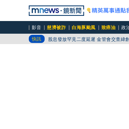
影音
慈濟被詐
白海豚颱風
致癌油
政
快訊
股息發放罕見二度延遲 金管會交查緯
明年記憶體更缺！華邦電啟動高雄模組B