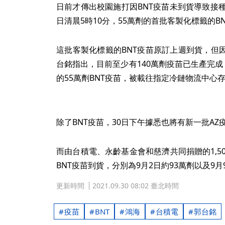
日前才傳出校園施打因BNT疫苗未到貨導致接
日清晨5時10分，55萬劑的首批客製化標籤的
這批客製化標籤的BNT疫苗原訂上週到貨，但
台銘指出，目前至少有140萬劑疫苗已生產完成
的55萬劑BNT疫苗，被載往指定冷鏈物流中心
除了BNT疫苗，30日下午據悉也將有新一批AZ
而由台積電、永齡基金會和慈濟共同捐贈的1,50
BNT疫苗到貨，分別為9月2日約93萬劑以及9月
更新時間
2021.09.30 08:02 臺北時間
疫苗
BNT
鴻海
台積電
郭台銘