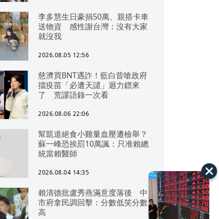
李多慧生日豪捐50萬、親搭卡車
送物資 感性謝台灣：沒有大家
就沒我
2026.08.05 12:56
慈濟買BNT遇詐！藍白昔嗆政府
擋疫苗「必遭天譴」迴力鏢來
了 荒謬語錄一次看
2026.08.06 22:06
幫凱道絕食小雞量血壓遭檢舉？
蘇一峰恐挨罰10萬諷：只准賴總
統當賴醫師
2026.08.04 14:35
賴清德批盧秀燕滿意度落後 中
市府拿民調回擊：分數低笑分數
高