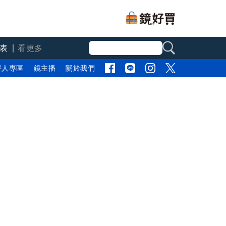
表
看更多
評人專區
鏡主播
關於我們