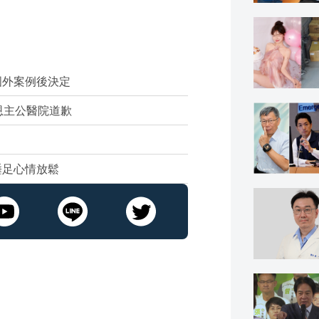
國外案例後決定
恩主公醫院道歉
睡足心情放鬆