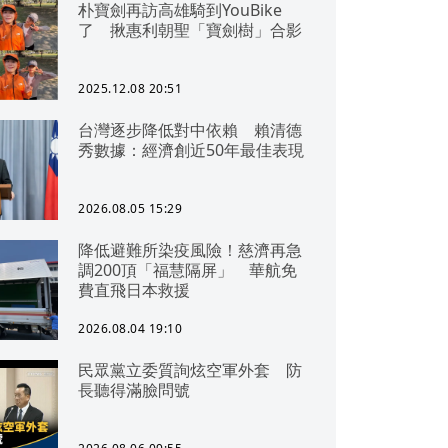
朴寶劍再訪高雄騎到YouBike
了 揪惠利朝聖「寶劍樹」合影
2025.12.08 20:51
台灣逐步降低對中依賴 賴清德
秀數據：經濟創近50年最佳表現
2026.08.05 15:29
降低避難所染疫風險！慈濟再急
調200頂「福慧隔屏」 華航免
費直飛日本救援
2026.08.04 19:10
民眾黨立委質詢炫空軍外套 防
長聽得滿臉問號