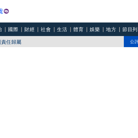
治
國際
財經
社會
生活
體育
娛樂
地方
節目列
《狂忘警探》全數通過入選多倫多「午夜瘋狂」 阮經天苦練柔道
創責任歸屬
公
擴產、目標2029年量產