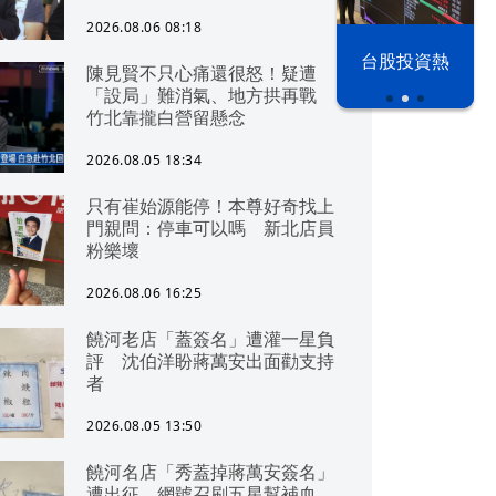
2026.08.06 08:18
漢光42演習
台股投資熱
陳見賢不只心痛還很怒！疑遭
「設局」難消氣、地方拱再戰
竹北靠攏白營留懸念
2026.08.05 18:34
只有崔始源能停！本尊好奇找上
門親問：停車可以嗎 新北店員
粉樂壞
2026.08.06 16:25
饒河老店「蓋簽名」遭灌一星負
評 沈伯洋盼蔣萬安出面勸支持
者
2026.08.05 13:50
饒河名店「秀蓋掉蔣萬安簽名」
遭出征 網號召刷五星幫補血