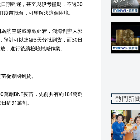
種日期延遲，甚至與段考撞期，不過30
BNT疫苗抵台，可望解決這個困境。
因為航空滿載導致延宕，鴻海創辦人郭
，預計可以連續3天分批到貨，而30日
存放，進行後續檢驗封緘作業。
疫苗從泰國到貨。
0萬劑BNT疫苗，先前共有約184萬劑
熱門新
9日約91萬劑。