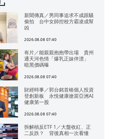
聞
新聞傳真／男同事追求不成跟騷
偷拍 台中女師控校方霸凌成幫
凶
2026.08.08 07:40
有片／能親親抱抱帶出場 貴州
通天河色情「爆乳正妹伴漂」
暗黑價碼曝
2026.08.08 07:40
財經時事／郭台銘首樁個人投資
登創新板 永悅健康搶當亞洲AI
健康第一股
2026.08.08 07:40
拆解槓反ETF 1／大盤收紅、正
二反跌？ 背後真相一次看懂