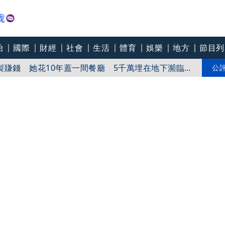
治
國際
財經
社會
生活
體育
娛樂
地方
節目列
製賺錢 她花10年蓋一間餐廳 5千萬埋在地下瀕臨破
火 造景池成救命水 4千元一客餐 有人5年吃了50
公
準幼童動畫打磨IP