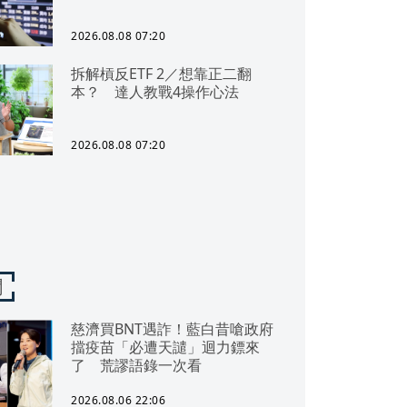
2026.08.08 07:20
拆解槓反ETF 2／想靠正二翻
本？ 達人教戰4操作心法
2026.08.08 07:20
聞
慈濟買BNT遇詐！藍白昔嗆政府
擋疫苗「必遭天譴」迴力鏢來
了 荒謬語錄一次看
2026.08.06 22:06