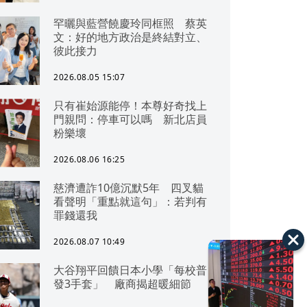
罕曬與藍營饒慶玲同框照 蔡英
文：好的地方政治是終結對立、
彼此接力
2026.08.05 15:07
只有崔始源能停！本尊好奇找上
門親問：停車可以嗎 新北店員
粉樂壞
2026.08.06 16:25
慈濟遭詐10億沉默5年 四叉貓
看聲明「重點就這句」：若判有
罪錢還我
2026.08.07 10:49
大谷翔平回饋日本小學「每校普
發3手套」 廠商揭超暖細節