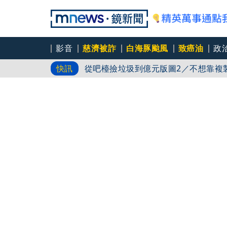
影音
慈濟被詐
白海豚颱風
致癌油
政
從吧檯撿垃圾到億元版圖2／不想靠複
快訊
產
從吧檯撿垃圾到億元版圖3／開幕就失
次
娛樂透視／台灣原創《芽芽樂團》 瞄