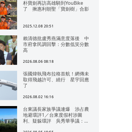
朴寶劍再訪高雄騎到YouBike
了 揪惠利朝聖「寶劍樹」合影
2025.12.08 20:51
賴清德批盧秀燕滿意度落後 中
市府拿民調回擊：分數低笑分數
高
2026.08.06 08:18
張國煒執飛布拉格首航！網傳未
取得飛越許可、繞行 星宇回應
了
2026.08.02 16:16
台東議長家族爭議連爆 涉占農
地避環評1／台東度假村涉圖
利、疑躲環評 吳秀華爭議：概
無參與