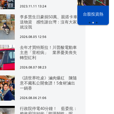
2023.11.11 13:24
漢光42演習
台股投資熱
李多慧生日豪捐50萬、親搭卡車
送物資 感性謝台灣：沒有大家
就沒我
2026.08.05 12:56
去年才買特斯拉！川普酸電動車
主患「里程病」 業界憂美喪失
轉型紅利
2026.08.07 08:23
《請世界吃桌》滷肉爆紅 陳隨
意不藏私公開食譜！5食材滷出
一鍋香
2026.08.06 21:06
行政院停電40分鐘！ 藍委批：
賴政府說好的「能源韌性」呢