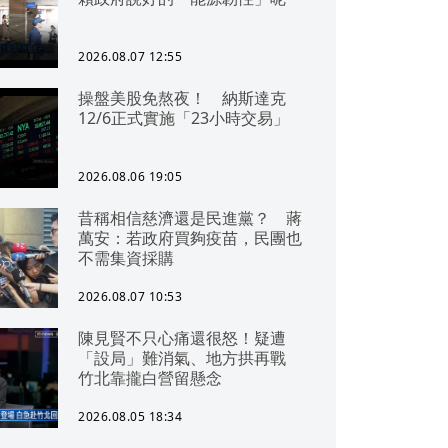
2026.08.07 12:55
操盤美股免熬夜！ 納斯達克
12/6正式實施「23小時交易」
2026.08.06 19:05
昔稱相信慈濟還是民進黨？ 蔣
萬安：若政府買夠疫苗，民團也
不需集資採購
2026.08.07 10:53
陳見賢不只心痛還很怒！疑遭
「設局」難消氣、地方拱再戰
竹北靠攏白營留懸念
2026.08.05 18:34