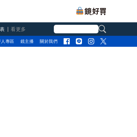
表
看更多
評人專區
鏡主播
關於我們