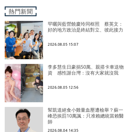
熱門新聞
罕曬與藍營饒慶玲同框照 蔡英文：
好的地方政治是終結對立、彼此接力
2026.08.05 15:07
李多慧生日豪捐50萬、親搭卡車送物
資 感性謝台灣：沒有大家就沒我
2026.08.05 12:56
幫凱道絕食小雞量血壓遭檢舉？蘇一
峰恐挨罰10萬諷：只准賴總統當賴醫
師
2026.08.04 14:35