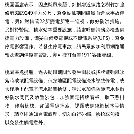
桃園區處表示，因應颱風來襲，針對鄰近線路之樹竹加強
修剪3萬9249平方公尺，避免颱風期間碰觸而造成事故停
電，另針對轄管22所變電所逐一巡視，做好防洪措施。
另對於醫院、抽水站等重要設施，該處呼籲請務必檢查備
援電力設備，備妥自備發電機或不斷電系統(UPS)，避免
停電影響運作。若發生停電事故，請民眾多加利用網路通
報及查詢停復電資訊，亦可撥打台電1911客服專線。
桃園區處提醒，過去颱風期間常發生樹枝或招牌遭強風吹
落時破壞配電設備、低窪地區配電設備淹水導致停電，或
大樓地下配電室淹水影響搶修，請民眾加強防範淹水並做
好防水閘門及放置沙包，加強固定招牌看板、取下懸掛
物、修剪樹枝。如遇電線掉落、祼露或纏繞於樹木等情
形，請立即通知台電處理，切勿自行碰觸、撿拾或勾撥，
以免發生觸電意外。