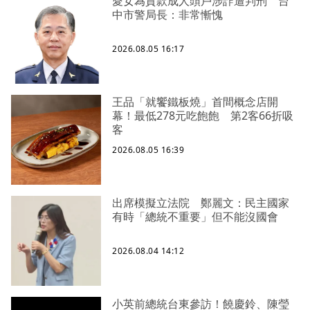
愛女為貸款成人頭戶涉詐遭判刑 台
中市警局長：非常慚愧
2026.08.05 16:17
王品「就饗鐵板燒」首間概念店開
幕！最低278元吃飽飽 第2客66折吸
客
2026.08.05 16:39
出席模擬立法院 鄭麗文：民主國家
有時「總統不重要」但不能沒國會
2026.08.04 14:12
小英前總統台東參訪！饒慶鈴、陳瑩