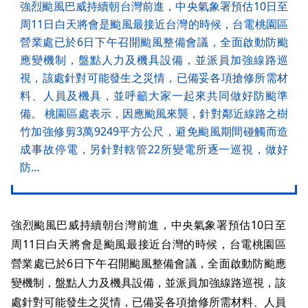
強烈颱風巴威持續朝台灣前進，中央氣象署預估10日至
周11日白天將會是颱風最接近台灣的時候，台電桃園區
營業處已於6日下午召開颱風整備會議，全面啟動防颱
應變機制，盤點人力及機具設備，並派員加強線路巡
視，該處針對可能發生之災情，已備妥各項搶修所需材
料、人員及機具，並呼籲大家一起來共同做好防颱準
備。 桃園區處表示，因應颱風來襲，針對鄰近線路之樹
竹加強修剪3萬9249平方公尺，避免颱風期間碰觸而造
成事故停電，另針對轄管22所變電所逐一巡視，做好
防…
強烈颱風巴威持續朝台灣前進，中央氣象署預估10日至
周11日白天將會是颱風最接近台灣的時候，台電桃園區
營業處已於6日下午召開颱風整備會議，全面啟動防颱應
變機制，盤點人力及機具設備，並派員加強線路巡視，該
處針對可能發生之災情，已備妥各項搶修所需材料、人員