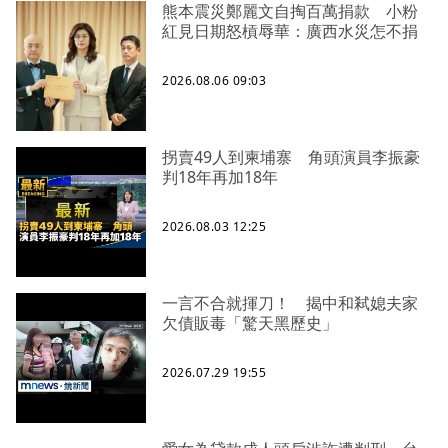
熊本震災鄭麗文自掏百萬捐款 小粉
紅見日期怒槓辱華：廣西水災怎不捐
2026.08.06 09:03
拐賣49人到柬埔寨 角頭演員李振豪
判18年再加18年
2026.08.03 12:25
一言不合就揮刀！ 揭中和弒媳夫家
欠債販毒「驚天黑歷史」
2026.07.29 19:55