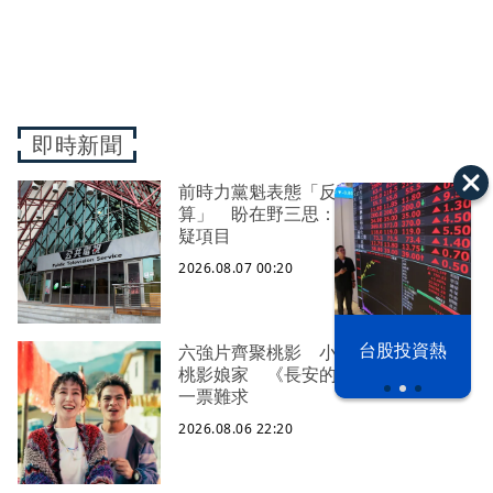
即時新聞
前時力黨魁表態「反對刪公視預
算」 盼在野三思：改凍結處理受質
疑項目
2026.08.07 00:20
以色列 穹頂
台股投資熱
六強片齊聚桃影 小薰《祖先鬼》回
之下
桃影娘家 《長安的荔枝》桃影加映
一票難求
2026.08.06 22:20