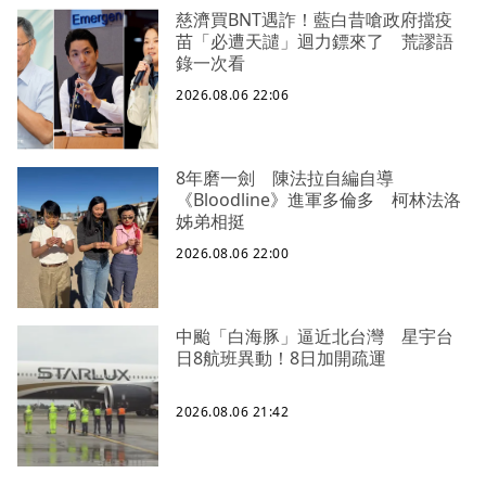
慈濟買BNT遇詐！藍白昔嗆政府擋疫
苗「必遭天譴」迴力鏢來了 荒謬語
錄一次看
2026.08.06 22:06
8年磨一劍 陳法拉自編自導
《Bloodline》進軍多倫多 柯林法洛
姊弟相挺
2026.08.06 22:00
中颱「白海豚」逼近北台灣 星宇台
日8航班異動！8日加開疏運
2026.08.06 21:42