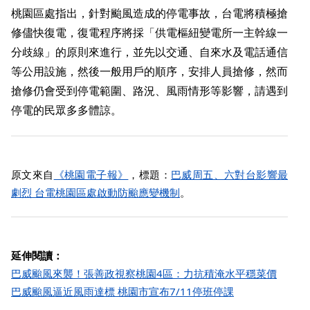
桃園區處指出，針對颱風造成的停電事故，台電將積極搶
修儘快復電，復電程序將採「供電樞紐變電所一主幹線一
分歧線」的原則來進行，並先以交通、自來水及電話通信
等公用設施，然後一般用戶的順序，安排人員搶修，然而
搶修仍會受到停電範圍、路況、風雨情形等影響，請遇到
停電的民眾多多體諒。
原文來自
《桃園電子報》
，標題：
巴威周五、六對台影響最
劇烈 台電桃園區處啟動防颱應變機制
。
延伸閱讀：
巴威颱風來襲！張善政視察桃園4區：力抗積淹水平穩菜價
巴威颱風逼近風雨達標 桃園市宣布7/11停班停課