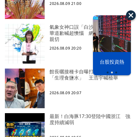
2026.08.09 21:00
氣象女神口誤「白沙屯颱風」！伍婉
華道歉喊超懊惱 網暖打氣：覺得更
親切
2026.08.09 20:20
漢光42演習
台股投資熱
館長曬接種卡自曝打3劑高端、影射
「生理食鹽水」 王浩宇喊檢舉
2026.08.09 20:07
最新！白海豚17:30登陸中國浙江 強
度持續減弱