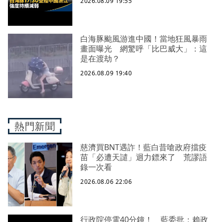
2026.08.09 19:55
白海豚颱風游進中國！當地狂風暴雨
畫面曝光 網驚呼「比巴威大」：這
是在渡劫？
2026.08.09 19:40
熱門新聞
慈濟買BNT遇詐！藍白昔嗆政府擋疫
苗「必遭天譴」迴力鏢來了 荒謬語
錄一次看
2026.08.06 22:06
行政院停電40分鐘！ 藍委批：賴政