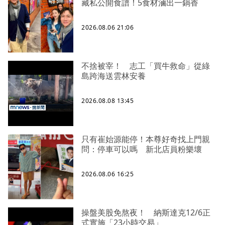
藏私公開食譜！5食材滷出一鍋香
2026.08.06 21:06
不捨被宰！ 志工「買牛救命」從綠
島跨海送雲林安養
2026.08.08 13:45
只有崔始源能停！本尊好奇找上門親
問：停車可以嗎 新北店員粉樂壞
2026.08.06 16:25
操盤美股免熬夜！ 納斯達克12/6正
式實施「23小時交易」