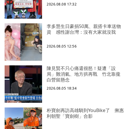
2026.08.08 17:32
李多慧生日豪捐50萬、親搭卡車送物
資 感性謝台灣：沒有大家就沒我
2026.08.05 12:56
陳見賢不只心痛還很怒！疑遭「設
局」難消氣、地方拱再戰 竹北靠攏
白營留懸念
2026.08.05 18:34
朴寶劍再訪高雄騎到YouBike了 揪惠
利朝聖「寶劍樹」合影