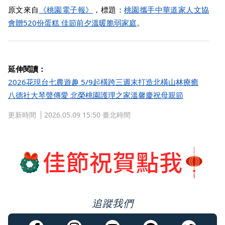
原文來自
《桃園電子報》
，標題：
桃園攜手中華道家人文協
會贈520份蛋糕 佳節前夕溫暖脆弱家庭
。
延伸閱讀：
2026花現台七農遊趣 5/9起橫跨三週末打造北橫山林療癒
八德社大琴聲傳愛 北榮桃園護理之家溫馨慶祝母親節
更新時間
2026.05.09 15:50 臺北時間
追蹤我們