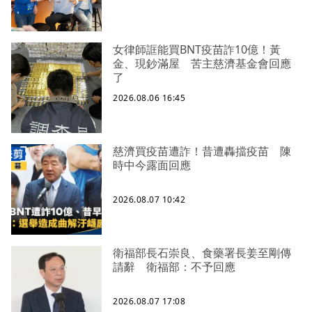
女律師誆能買BNT疫苗詐10億！黃
金、現鈔滿屋 苦主慈濟基金會回應
了
2026.08.06 16:45
慈濟買疫苗遭詐！昔遭轟擋疫苗 陳
時中今露面回應
2026.08.07 10:42
衛福部長石崇良、食藥署長姜至剛傳
請辭 衛福部：不予回應
2026.08.07 17:08