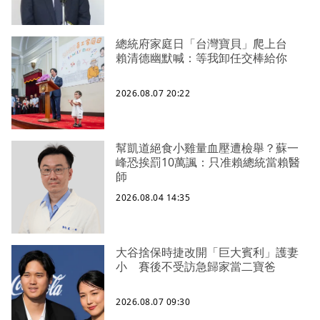
總統府家庭日「台灣寶貝」爬上台
賴清德幽默喊：等我卸任交棒給你
2026.08.07 20:22
幫凱道絕食小雞量血壓遭檢舉？蘇一
峰恐挨罰10萬諷：只准賴總統當賴醫
師
2026.08.04 14:35
大谷捨保時捷改開「巨大賓利」護妻
小 賽後不受訪急歸家當二寶爸
2026.08.07 09:30