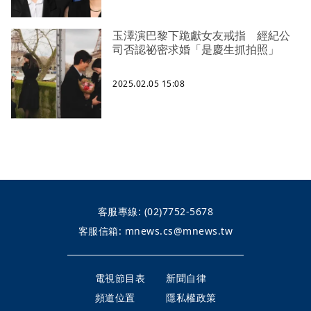
玉澤演巴黎下跪獻女友戒指 經紀公
司否認祕密求婚「是慶生抓拍照」
2025.02.05 15:08
客服專線:
(02)7752-5678
客服信箱:
mnews.cs@mnews.tw
電視節目表
新聞自律
頻道位置
隱私權政策