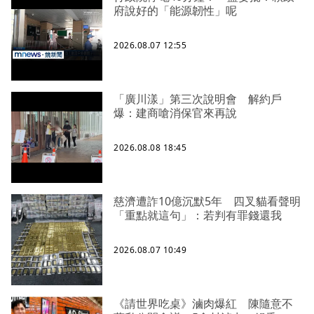
府說好的「能源韌性」呢
2026.08.07 12:55
「廣川漾」第三次說明會 解約戶
爆：建商嗆消保官來再說
2026.08.08 18:45
慈濟遭詐10億沉默5年 四叉貓看聲明
「重點就這句」：若判有罪錢還我
2026.08.07 10:49
《請世界吃桌》滷肉爆紅 陳隨意不