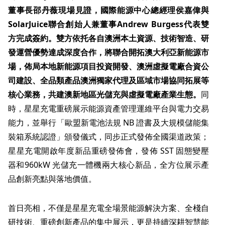
董事長邵丹薇現場見證，國際能源中心總經理侯嘉偉與
SolarJuice
聯合創始人兼董事
Andrew Burgess
代表雙
方完成簽約。雙方依托各自澳洲本土資源、技術智造、研
發運營優勢達成深度合作，將聯合開拓澳大利亞新能源市
場，佈局本地新能源項目投資開發、澳洲虛擬電廠合資公
司建設、全品類產品澳洲獨家代理及區域市場協同拓展等
核心業務，共建澳新地區光儲充與虛擬電廠產業生態。
同
時，星星充電重磅展示能源資產管理運維平台與電力交易
能力，並舉行
「
歐盟新電池法規 NB 證書及大規模儲能集
裝箱系統認證
」
頒發儀式，同步正式發佈全國渠道政策；
星星充電開啟年度新品重磅發佈會，發佈 SST 固態變壓
器和960kW 光儲充一體機兩大核心新品，全方位展示產
品創新亮點與落地價值。
首日亮相，不僅是星星充電全場景能源解決方案、全棧自
研技術、重磅創新產品的集中展示，更是持續深耕智慧能