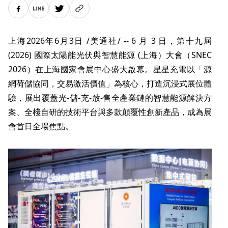
上海
2026年6月3日
/美通社/ -- 6 月 3 日，第十九屆
(2026) 國際太陽能光伏與智慧能源 (上海）大會（SNEC
2026）在上海國家會展中心盛大啟幕。星星充電以
「
源
網荷儲協同，交易激活價值
」
為核心，打造沉浸式展位體
驗，展出覆蓋光-儲-充-放-售全產業鏈的智慧能源解決方
案、全棧自研的技術平台與多款顛覆性創新產品，成為展
會首日全場焦點。