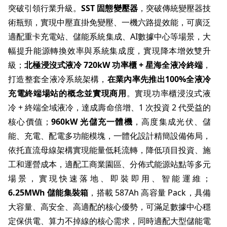
突破引領行業升級。
SST
固態變壓器
，突破傳統變壓器技
術瓶頸，實現中壓直掛免變壓、一機六路提效能，可廣泛
適配重卡充電站、儲能系統集成、AI數據中心等場景，大
幅提升能源轉換效率與系統集成度，實現降本增效雙升
級；
北極浸沒式液冷
720kW
功率櫃
+
星海全液冷終端
，
打造整套全液冷系統架構，
在業內率先推出
100%
全液冷
充電終端場站的概念並實現商用
。實現功率櫃浸沒式液
冷 + 終端全域液冷，達成壽命倍增、1 次投資 2 代受益的
核心價值；
960kW
光儲充一體機
，高度集成光伏、儲
能、充電、配電多功能模塊，一體化設計精簡設備佈局，
依托直流母線架構實現能量低耗流轉，降低項目投資、施
工和運營成本，適配工商業園區、分佈式能源站點等多元
場景，實現快速落地、即裝即用、智能運維；
6.25MWh
儲能集裝箱
，搭載 587Ah 高容量 Pack，具備
大容量、高安全、高適配的核心優勢，可滿足數據中心穩
定保供電、算力不掉線的核心需求，同時適配大型儲能電