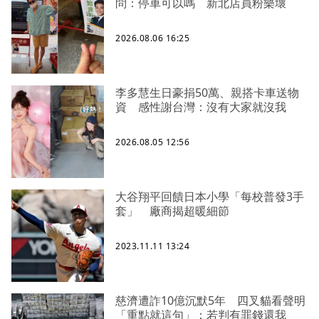
問：停車可以嗎 新北店員粉樂壞
2026.08.06 16:25
李多慧生日豪捐50萬、親搭卡車送物
資 感性謝台灣：沒有大家就沒我
2026.08.05 12:56
大谷翔平回饋日本小學「每校普發3手
套」 廠商揭超暖細節
2023.11.11 13:24
慈濟遭詐10億沉默5年 四叉貓看聲明
「重點就這句」：若判有罪錢還我