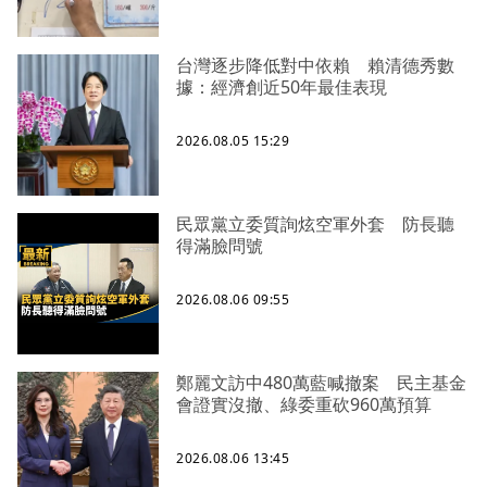
台灣逐步降低對中依賴 賴清德秀數
據：經濟創近50年最佳表現
2026.08.05 15:29
民眾黨立委質詢炫空軍外套 防長聽
得滿臉問號
2026.08.06 09:55
鄭麗文訪中480萬藍喊撤案 民主基金
會證實沒撤、綠委重砍960萬預算
2026.08.06 13:45