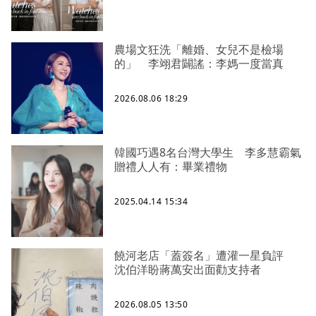
農場文狂洗「離婚、女兒不是檢場
的」 李翊君闢謠：李媽一度當真
2026.08.06 18:29
韓國巧遇8名台灣大學生 李多慧霸氣
贈禮人人有：畢業禮物
2025.04.14 15:34
饒河老店「蓋簽名」遭灌一星負評
沈伯洋盼蔣萬安出面勸支持者
2026.08.05 13:50