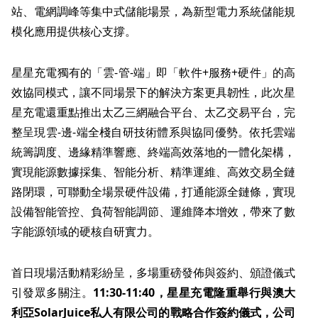
站、電網調峰等集中式儲能場景，為新型電力系統儲能規
模化應用提供核心支撐。
星星充電獨有的
「
雲-管-端
」
即
「
軟件+服務+硬件
」
的高
效協同模式，讓不同場景下的解決方案更具韌性，此次星
星充電還重點推出太乙三網融合平台、太乙交易平台，完
整呈現雲-邊-端全棧自研技術體系與協同優勢。依托雲端
統籌調度、邊緣精準響應、終端高效落地的一體化架構，
實現能源數據採集、智能分析、精準運維、高效交易全鏈
路閉環，可聯動全場景硬件設備，打通能源全鏈條，實現
設備智能管控、負荷智能調節、運維降本增效，帶來了數
字能源領域的硬核自研實力。
首日現場活動精彩紛呈，多場重磅發佈與簽約、頒證儀式
引發眾多關注。
11:30-11:40
，星星充電隆重舉行與澳大
利亞
SolarJuice
私人有限公司的戰略合作簽約儀式，公司