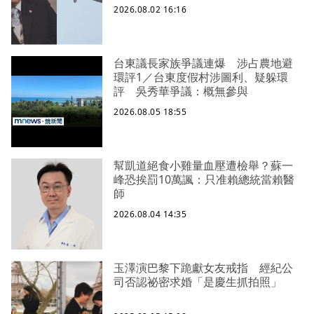
2026.08.02 16:16
台東議長家族爭議連爆 涉占農地避
環評1／台東度假村涉圖利、疑躲環
評 吳秀華爭議：概無參與
2026.08.05 18:55
幫凱道絕食小雞量血壓遭檢舉？蘇一
峰恐挨罰10萬諷：只准賴總統當賴醫
師
2026.08.04 14:35
玉澤演巴黎下跪獻女友戒指 經紀公
司否認祕密求婚「是慶生抓拍照」