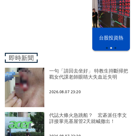
漢光42演習
台股投資熱
即時新聞
一句「請回去坐好」 特教生持斷掃把
戳女代課老師眼睛大失血近失明
2026.08.07 23:20
代誌大條火急跳船？ 宏碁派任李文
詳接掌兆基屋管2天就喊撤出！