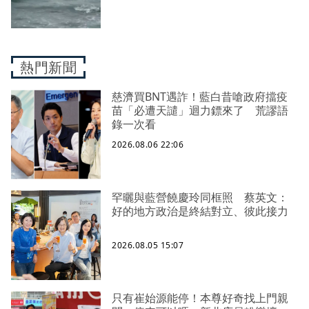
熱門新聞
慈濟買BNT遇詐！藍白昔嗆政府擋疫
苗「必遭天譴」迴力鏢來了 荒謬語
錄一次看
2026.08.06 22:06
罕曬與藍營饒慶玲同框照 蔡英文：
好的地方政治是終結對立、彼此接力
2026.08.05 15:07
只有崔始源能停！本尊好奇找上門親