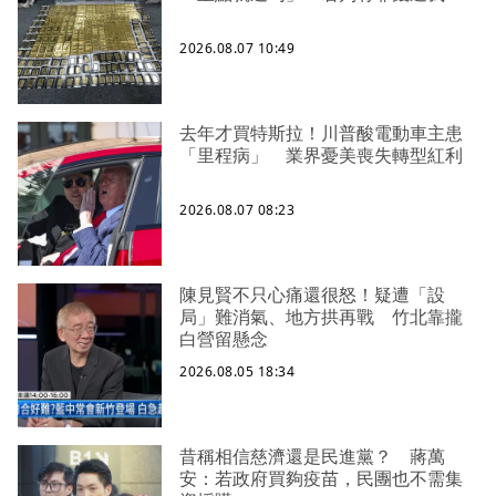
2026.08.07 10:49
去年才買特斯拉！川普酸電動車主患
「里程病」 業界憂美喪失轉型紅利
2026.08.07 08:23
陳見賢不只心痛還很怒！疑遭「設
局」難消氣、地方拱再戰 竹北靠攏
白營留懸念
2026.08.05 18:34
昔稱相信慈濟還是民進黨？ 蔣萬
安：若政府買夠疫苗，民團也不需集