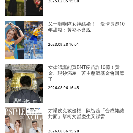
2025.02.05 15:08
又一啦啦隊女神結婚！ 愛情長跑10
年甜喊：黃衫不會脫
2023.09.28 16:01
女律師誆能買BNT疫苗詐10億！黃
金、現鈔滿屋 苦主慈濟基金會回應
了
2026.08.06 16:45
才爆皮克敏侵權 陳智菡「合成雜誌
封面」幫柯文哲慶生又踩雷
2026.08.06 15:28