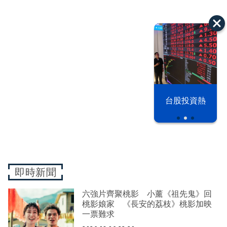
以色列 穹頂
台股投資熱
之下
即時新聞
六強片齊聚桃影 小薰《祖先鬼》回
桃影娘家 《長安的荔枝》桃影加映
一票難求