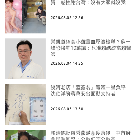
資 感性謝台灣：沒有大家就沒我
2026.08.05 12:56
幫凱道絕食小雞量血壓遭檢舉？蘇一
峰恐挨罰10萬諷：只准賴總統當賴醫
師
2026.08.04 14:35
饒河老店「蓋簽名」遭灌一星負評
沈伯洋盼蔣萬安出面勸支持者
2026.08.05 13:50
賴清德批盧秀燕滿意度落後 中市府
拿民調回擊：分數低笑分數高