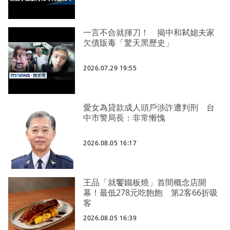
一言不合就揮刀！ 揭中和弒媳夫家
欠債販毒「驚天黑歷史」
2026.07.29 19:55
愛女為貸款成人頭戶涉詐遭判刑 台
中市警局長：非常慚愧
2026.08.05 16:17
王品「就饗鐵板燒」首間概念店開
幕！最低278元吃飽飽 第2客66折吸
客
2026.08.05 16:39