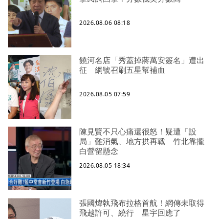
2026.08.06 08:18
饒河名店「秀蓋掉蔣萬安簽名」遭出
征 網號召刷五星幫補血
2026.08.05 07:59
陳見賢不只心痛還很怒！疑遭「設
局」難消氣、地方拱再戰 竹北靠攏
白營留懸念
2026.08.05 18:34
張國煒執飛布拉格首航！網傳未取得
飛越許可、繞行 星宇回應了