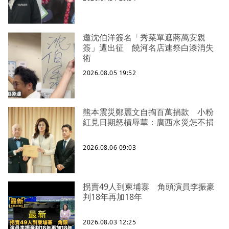
邀沈伯洋簽名「秀菜單遮蔣萬安親
簽」遭出征 饒河名店速祭白漆消失
術
2026.08.05 19:52
熊本震災鄭麗文自掏百萬捐款 小粉
紅見日期怒槓辱華：廣西水災怎不捐
2026.08.06 09:03
拐賣49人到柬埔寨 角頭演員李振豪
判18年再加18年
2026.08.03 12:25