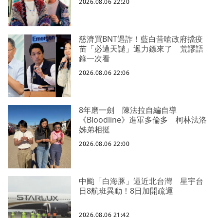
2026.08.06 22:20
慈濟買BNT遇詐！藍白昔嗆政府擋疫
苗「必遭天譴」迴力鏢來了 荒謬語
錄一次看
2026.08.06 22:06
8年磨一劍 陳法拉自編自導
《Bloodline》進軍多倫多 柯林法洛
姊弟相挺
2026.08.06 22:00
中颱「白海豚」逼近北台灣 星宇台
日8航班異動！8日加開疏運
2026.08.06 21:42