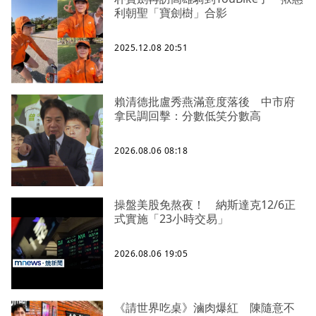
利朝聖「寶劍樹」合影
2025.12.08 20:51
賴清德批盧秀燕滿意度落後 中市府
拿民調回擊：分數低笑分數高
2026.08.06 08:18
操盤美股免熬夜！ 納斯達克12/6正
式實施「23小時交易」
2026.08.06 19:05
《請世界吃桌》滷肉爆紅 陳隨意不