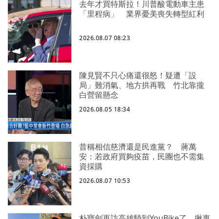
去年才買特斯拉！川普酸電動車主患
「里程病」 業界憂美喪失轉型紅利
2026.08.07 08:23
陳見賢不只心痛還很怒！疑遭「設
局」難消氣、地方拱再戰 竹北靠攏
白營留懸念
2026.08.05 18:34
昔稱相信慈濟還是民進黨？ 蔣萬
安：若政府買夠疫苗，民團也不需集
資採購
2026.08.07 10:53
朴寶劍再訪高雄騎到YouBike了 揪惠