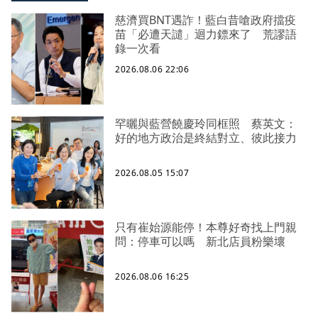
慈濟買BNT遇詐！藍白昔嗆政府擋疫
苗「必遭天譴」迴力鏢來了 荒謬語
錄一次看
2026.08.06 22:06
罕曬與藍營饒慶玲同框照 蔡英文：
好的地方政治是終結對立、彼此接力
2026.08.05 15:07
只有崔始源能停！本尊好奇找上門親
問：停車可以嗎 新北店員粉樂壞
2026.08.06 16:25