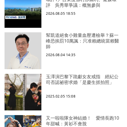
評 吳秀華爭議：概無參與
2026.08.05 18:55
幫凱道絕食小雞量血壓遭檢舉？蘇一
峰恐挨罰10萬諷：只准賴總統當賴醫
師
2026.08.04 14:35
玉澤演巴黎下跪獻女友戒指 經紀公
司否認祕密求婚「是慶生抓拍照」
2025.02.05 15:08
又一啦啦隊女神結婚！ 愛情長跑10
年甜喊：黃衫不會脫