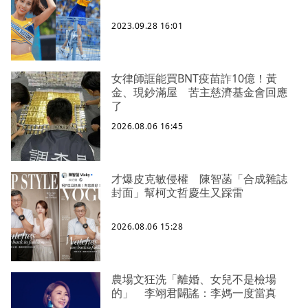
2023.09.28 16:01
女律師誆能買BNT疫苗詐10億！黃
金、現鈔滿屋 苦主慈濟基金會回應
了
2026.08.06 16:45
才爆皮克敏侵權 陳智菡「合成雜誌
封面」幫柯文哲慶生又踩雷
2026.08.06 15:28
農場文狂洗「離婚、女兒不是檢場
的」 李翊君闢謠：李媽一度當真