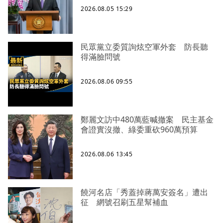
2026.08.05 15:29
民眾黨立委質詢炫空軍外套 防長聽
得滿臉問號
2026.08.06 09:55
鄭麗文訪中480萬藍喊撤案 民主基金
會證實沒撤、綠委重砍960萬預算
2026.08.06 13:45
饒河名店「秀蓋掉蔣萬安簽名」遭出
征 網號召刷五星幫補血