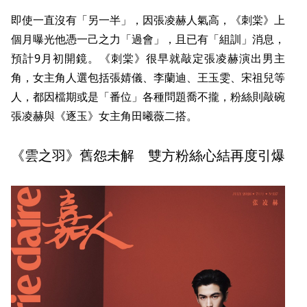
即使一直沒有「另一半」，因張凌赫人氣高，《刺棠》上
個月曝光他憑一己之力「過會」，且已有「組訓」消息，
預計9月初開鏡。《刺棠》很早就敲定張凌赫演出男主
角，女主角人選包括張婧儀、李蘭迪、王玉雯、宋祖兒等
人，都因檔期或是「番位」各種問題喬不攏，粉絲則敲碗
張凌赫與《逐玉》女主角田曦薇二搭。
《雲之羽》舊怨未解 雙方粉絲心結再度引爆