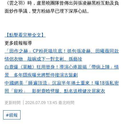
《雲之羽》時，盧昱曉團隊曾傳出與張凌赫黑粉互動及負
面炒作爭議，雙方粉絲早已埋下深厚心結。
【點擊看完整全文】
更多鏡報報導
「田作之赫」CP粉死嗑坑底！抓包張凌赫、田曦薇同款
情侶衣物 敲碗成下一對玄彬、孫藝珍
白鹿爆《莫離》狂用替身！導演心疼親揭「帶病上陣」情
景 多年隱疾曝光將暫停接演古裝劇
中國網美「睡遍頂流」沉寂半年捲土重來！曝18張私密
照「寵粉」 影射鹿晗劈腿、點名送檀健次居家衣
更新時間
2026.07.09 13:45 臺北時間
鏡報