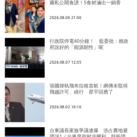
藏私公開食譜！5食材滷出一鍋香
2026.08.06 21:06
行政院停電40分鐘！ 藍委批：賴政
府說好的「能源韌性」呢
2026.08.07 12:55
張國煒執飛布拉格首航！網傳未取得
飛越許可、繞行 星宇回應了
2026.08.02 16:16
台東議長家族爭議連爆 涉占農地避
環評1／台東度假村涉圖利、疑躲環