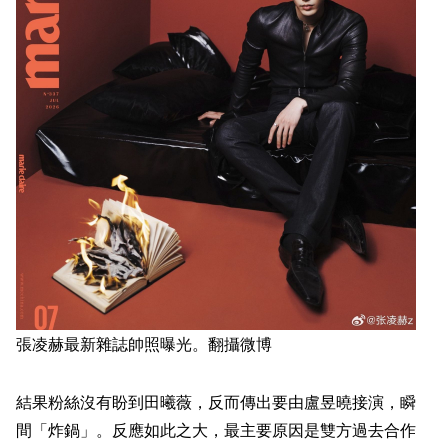
張凌赫最新雜誌帥照曝光。翻攝微博
結果粉絲沒有盼到田曦薇，反而傳出要由盧昱曉接演，瞬
間「炸鍋」。反應如此之大，最主要原因是雙方過去合作