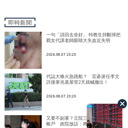
即時新聞
一句「請回去坐好」 特教生持斷掃把
戳女代課老師眼睛大失血近失明
2026.08.07 23:20
代誌大條火急跳船？ 宏碁派任李文
詳接掌兆基屋管2天就喊撤出！
2026.08.07 23:20
又要不副署？立院三讀藍白兒少未來
帳戶 政院放話：將採必要憲政作為