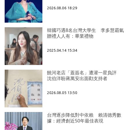
2026.08.06 18:29
韓國巧遇8名台灣大學生 李多慧霸氣
贈禮人人有：畢業禮物
2025.04.14 15:34
饒河老店「蓋簽名」遭灌一星負評
沈伯洋盼蔣萬安出面勸支持者
2026.08.05 13:50
台灣逐步降低對中依賴 賴清德秀數
據：經濟創近50年最佳表現