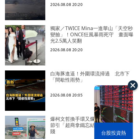
2026.08.08 20:20
獨家／TWICE Mina一進華山「天空秒
變臉」！ONCE狂風暴雨死守 畫面曝
光2.5萬人笑翻
2026.08.08 20:20
白海豚進逼！外圍環流掃過 北市下
「間歇性雨勢」
2026.08.08 20:05
爆柯文哲換手環又爛膚 陳佩琪父親
節引「超商拿鐵忘結帳案」轟司法輕
賤
漢光42演習
台股投資熱