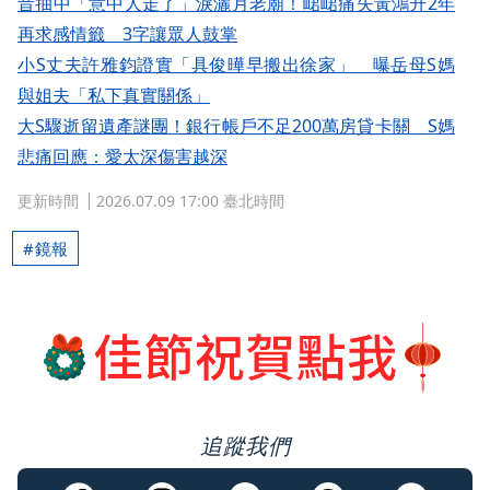
昔抽中「意中人走了」淚灑月老廟！峮峮痛失黃鴻升2年
再求感情籤 3字讓眾人鼓掌
小S丈夫許雅鈞證實「具俊曄早搬出徐家」 曝岳母S媽
與姐夫「私下真實關係」
大S驟逝留遺產謎團！銀行帳戶不足200萬房貸卡關 S媽
悲痛回應：愛太深傷害越深
更新時間
2026.07.09 17:00 臺北時間
鏡報
追蹤我們