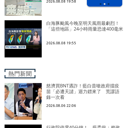
2026.08.08 19:58
白海豚颱風今晚至明天風雨最劇烈！
「這些地區」24小時雨量恐達400毫米
2026.08.08 19:55
熱門新聞
慈濟買BNT遇詐！藍白昔嗆政府擋疫
苗「必遭天譴」迴力鏢來了 荒謬語
錄一次看
2026.08.06 22:06
行政院停電40分鐘！ 藍委批：賴政