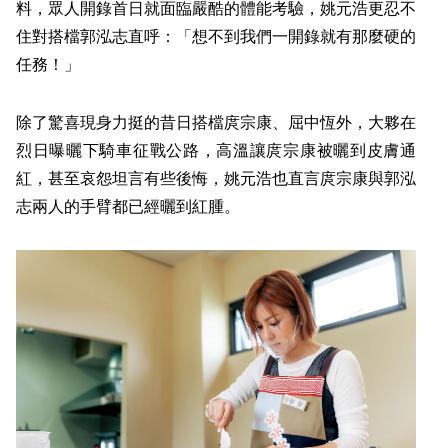
料，眾人開錄首日就面臨嚴酷的體能考驗，姚元浩更忍不
住對搭檔郭泓志直呼：「想不到我們一開錄就有那麼硬的
任務！」
除了驚喜現身力挺的昔日搭檔庹宗康、屈中恆外，大夥在
烈日曝曬下騎車征戰公路，高溫讓庹宗康被曬到皮膚通
紅，甚至哀怨坦言有些後悔，姚元浩也直言庹宗康與郭泓
志兩人的手臂都已經曬到紅腫。