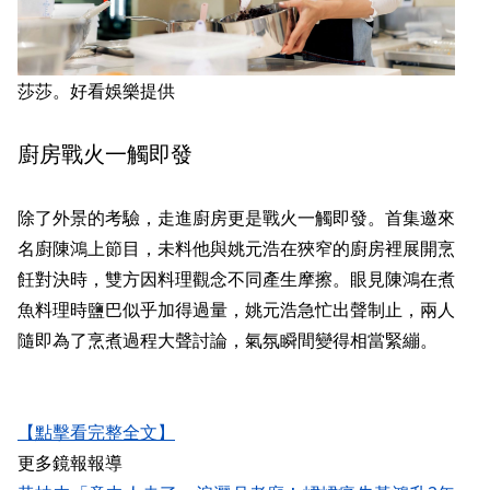
莎莎。好看娛樂提供
廚房戰火一觸即發
除了外景的考驗，走進廚房更是戰火一觸即發。首集邀來
名廚陳鴻上節目，未料他與姚元浩在狹窄的廚房裡展開烹
飪對決時，雙方因料理觀念不同產生摩擦。眼見陳鴻在煮
魚料理時鹽巴似乎加得過量，姚元浩急忙出聲制止，兩人
隨即為了烹煮過程大聲討論，氣氛瞬間變得相當緊繃。
【點擊看完整全文】
更多鏡報報導