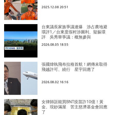
2025.12.08 20:51
台東議長家族爭議連爆 涉占農地避
環評1／台東度假村涉圖利、疑躲環
評 吳秀華爭議：概無參與
2026.08.05 18:55
張國煒執飛布拉格首航！網傳未取得
飛越許可、繞行 星宇回應了
2026.08.02 16:16
女律師誆能買BNT疫苗詐10億！黃
金、現鈔滿屋 苦主慈濟基金會回應
了