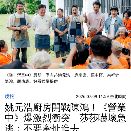
《嗨！營業中》最新一季左起姚元浩、庹宗康、屈中恆、余祥銓、
陳鴻、顏佑庭。好看娛樂提供
鏡報
2026.07.09 11:59 臺北時間
姚元浩廚房開戰陳鴻！《營業
中》爆激烈衝突 莎莎嚇壞急
逃：不要牽扯進去