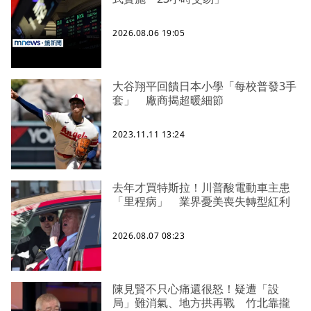
2026.08.06 19:05
大谷翔平回饋日本小學「每校普發3手
套」 廠商揭超暖細節
2023.11.11 13:24
去年才買特斯拉！川普酸電動車主患
「里程病」 業界憂美喪失轉型紅利
2026.08.07 08:23
陳見賢不只心痛還很怒！疑遭「設
局」難消氣、地方拱再戰 竹北靠攏