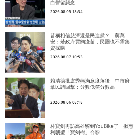
白營留懸念
2026.08.05 18:34
昔稱相信慈濟還是民進黨？ 蔣萬
安：若政府買夠疫苗，民團也不需集
資採購
2026.08.07 10:53
賴清德批盧秀燕滿意度落後 中市府
拿民調回擊：分數低笑分數高
2026.08.06 08:18
朴寶劍再訪高雄騎到YouBike了 揪惠
利朝聖「寶劍樹」合影