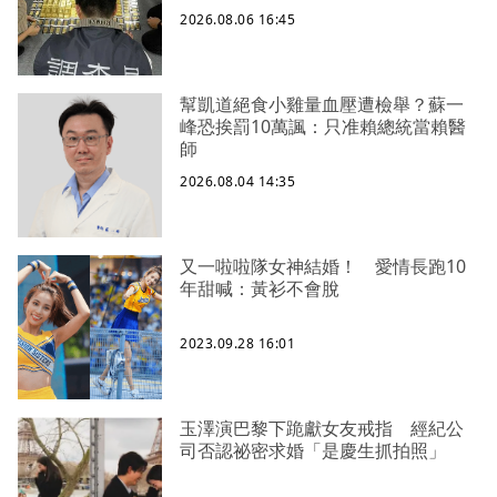
2026.08.06 16:45
幫凱道絕食小雞量血壓遭檢舉？蘇一
峰恐挨罰10萬諷：只准賴總統當賴醫
師
2026.08.04 14:35
又一啦啦隊女神結婚！ 愛情長跑10
年甜喊：黃衫不會脫
2023.09.28 16:01
玉澤演巴黎下跪獻女友戒指 經紀公
司否認祕密求婚「是慶生抓拍照」