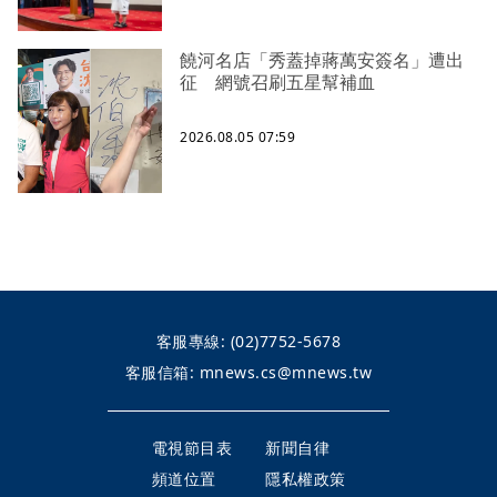
饒河名店「秀蓋掉蔣萬安簽名」遭出
征 網號召刷五星幫補血
2026.08.05 07:59
客服專線:
(02)7752-5678
客服信箱:
mnews.cs@mnews.tw
電視節目表
新聞自律
頻道位置
隱私權政策