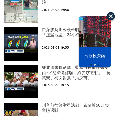
賤
2026.08.08 19:58
白海豚颱風今晚至明天風雨最劇烈！
「這些地區」24小時雨量恐達400毫米
2026.08.08 19:55
漢光42演習
台股投資熱
雙北週末拚選戰 藍綠白再槓採購疫
苗3／慈濟遭詐騙「綠要求道歉」 蔣
萬安、柯文哲批「擋疫苗」
2026.08.08 19:15
川普前律師掌司法部 布蘭希50比49
驚險過關