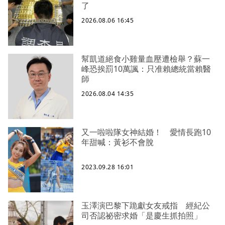
了
2026.08.06 16:45
幫凱道絕食小雞量血壓遭檢舉？蘇一
峰恐挨罰10萬諷：只准賴總統當賴醫
師
2026.08.04 14:35
又一啦啦隊女神結婚！ 愛情長跑10
年甜喊：黃衫不會脫
2023.09.28 16:01
玉澤演巴黎下跪獻女友戒指 經紀公
司否認祕密求婚「是慶生抓拍照」