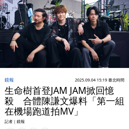
鏡報
2025.09.04 15:19 臺北時間
生命樹首登JAM JAM掀回憶
殺 合體陳謙文爆料「第一組
在機場跑道拍MV」
記者
｜
鏡報