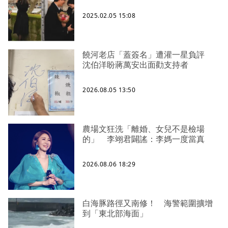
2025.02.05 15:08
饒河老店「蓋簽名」遭灌一星負評
沈伯洋盼蔣萬安出面勸支持者
2026.08.05 13:50
農場文狂洗「離婚、女兒不是檢場
的」 李翊君闢謠：李媽一度當真
2026.08.06 18:29
白海豚路徑又南修！ 海警範圍擴增
到「東北部海面」