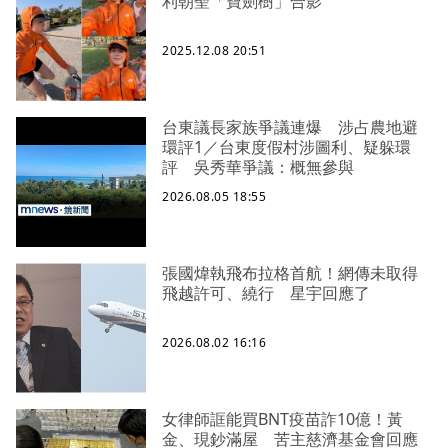
利朝聖「寶劍樹」合影
2025.12.08 20:51
台東議長家族爭議連爆 涉占農地避
環評1／台東度假村涉圖利、疑躲環
評 吳秀華爭議：概無參與
2026.08.05 18:55
張國煒執飛布拉格首航！網傳未取得
飛越許可、繞行 星宇回應了
2026.08.02 16:16
女律師誆能買BNT疫苗詐10億！黃
金、現鈔滿屋 苦主慈濟基金會回應