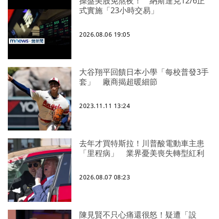
操盤美股免熬夜！ 納斯達克12/6正
式實施「23小時交易」
2026.08.06 19:05
大谷翔平回饋日本小學「每校普發3手
套」 廠商揭超暖細節
2023.11.11 13:24
去年才買特斯拉！川普酸電動車主患
「里程病」 業界憂美喪失轉型紅利
2026.08.07 08:23
陳見賢不只心痛還很怒！疑遭「設