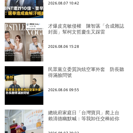
2026.08.07 10:42
才爆皮克敏侵權 陳智菡「合成雜誌
封面」幫柯文哲慶生又踩雷
2026.08.06 15:28
民眾黨立委質詢炫空軍外套 防長聽
得滿臉問號
2026.08.06 09:55
總統府家庭日「台灣寶貝」爬上台
賴清德幽默喊：等我卸任交棒給你