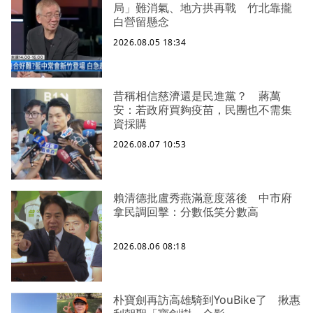
局」難消氣、地方拱再戰 竹北靠攏
白營留懸念
2026.08.05 18:34
昔稱相信慈濟還是民進黨？ 蔣萬
安：若政府買夠疫苗，民團也不需集
資採購
2026.08.07 10:53
賴清德批盧秀燕滿意度落後 中市府
拿民調回擊：分數低笑分數高
2026.08.06 08:18
朴寶劍再訪高雄騎到YouBike了 揪惠