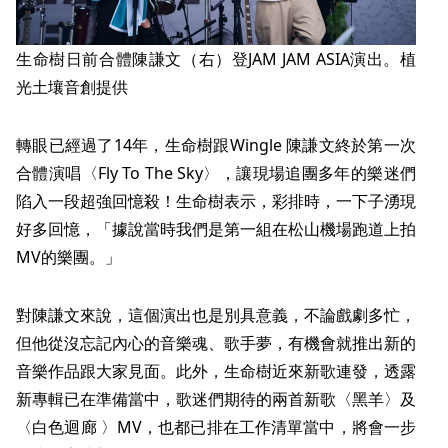
生命樹日前合體陳謙文（右）登JAM JAM ASIA演出。植
光土壤音創提供
轉眼已經過了14年，生命樹跟Wingle 陳謙文終於第一次
合體演唱〈Fly To The Sky〉，讓現場追團多年的樂迷們
陷入一段超強回憶殺！生命樹表示，彩排時，一下子湧現
好多回憶，「據說當時我們是第一組在松山機場跑道上拍
MV的樂團。」
對陳謙文來說，這個演出也是別具意義，不論戲劇多忙，
但他從沒忘記內心的音樂魂、歌手夢，有機會就推出新的
音樂作品跟大家見面。此外，生命樹近來新歌連發，透露
新專輯已在準備當中，歌迷們期待的兩首新歌〈黑羊〉及
〈白色迴廊 〉MV，也都已排在工作清單當中，將會一步