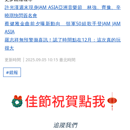
許光漢週末現身JAM ASIA亞洲音樂節 林強、齊豫、辛
曉琪快閃簽名會
蔡健雅金曲前夕曝新動向 領軍50組歌手登JAM JAM
ASIA
羅志祥無預警拋喜訊！認了時間點在12月：這次真的玩
很大
更新時間
2025.09.05 10:15 臺北時間
鏡報
追蹤我們