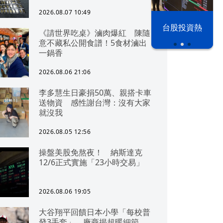
2026.08.07 10:49
漢光42演習
台股投資熱
《請世界吃桌》滷肉爆紅 陳隨
意不藏私公開食譜！5食材滷出
一鍋香
2026.08.06 21:06
李多慧生日豪捐50萬、親搭卡車
送物資 感性謝台灣：沒有大家
就沒我
2026.08.05 12:56
操盤美股免熬夜！ 納斯達克
12/6正式實施「23小時交易」
2026.08.06 19:05
大谷翔平回饋日本小學「每校普
發3手套」 廠商揭超暖細節