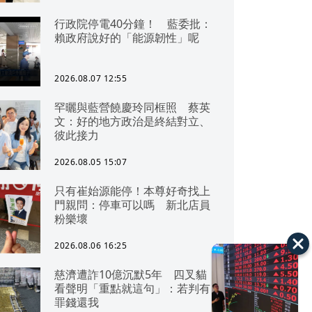
行政院停電40分鐘！ 藍委批：
賴政府說好的「能源韌性」呢
2026.08.07 12:55
罕曬與藍營饒慶玲同框照 蔡英
文：好的地方政治是終結對立、
彼此接力
2026.08.05 15:07
只有崔始源能停！本尊好奇找上
門親問：停車可以嗎 新北店員
粉樂壞
2026.08.06 16:25
慈濟遭詐10億沉默5年 四叉貓
看聲明「重點就這句」：若判有
罪錢還我