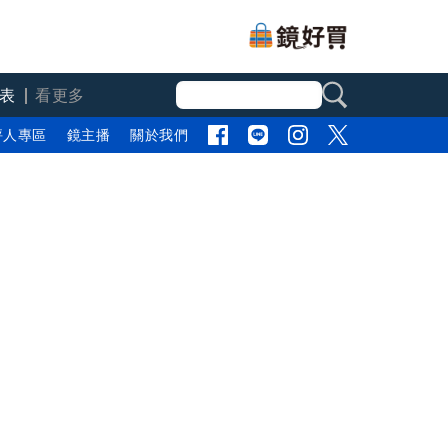
表
看更多
評人專區
鏡主播
關於我們