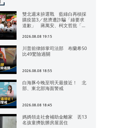
聞
雙北週末拚選戰 藍綠白再槓採
購疫苗3／慈濟遭詐騙「綠要求
道歉」 蔣萬安、柯文哲批「擋
疫苗」
2026.08.08 19:15
川普前律師掌司法部 布蘭希50
比49驚險過關
2026.08.08 18:55
白海豚今晚至明天最接近！ 北
部、東北部海面警戒
2026.08.08 18:45
媽媽領走社會補助金離家 丟13
名孩童擠骯髒房屋居住