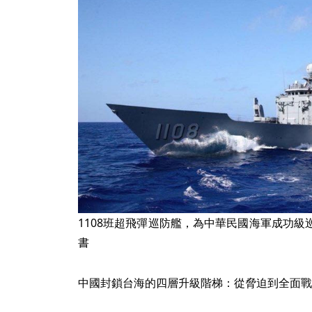
1108班超飛彈巡防艦，為中華民國海軍成功
書
中國封鎖台海的四層升級階梯：從脅迫到全面戰