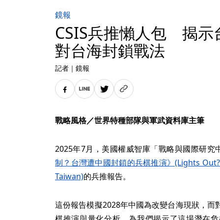
鏡報
CSIS兵推懶人包 揭
對台海封鎖戰法
記者
｜
鏡報
戰略風格／世界特種部隊與軍武資料庫主筆
2025年7月，美國權威智庫「戰略與國際研究中
制？台灣遭中國封鎖的兵棋推演》(Lights Out? Warga
Taiwan)
的兵推報告。
這份報告模擬2028年中國為改變台海現狀，
棋推演與量化分析，為我們揭示了這場潛在危