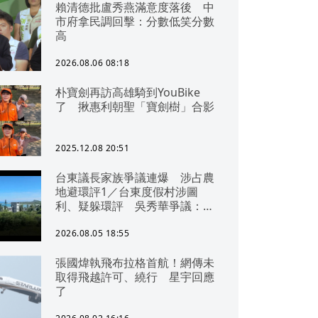
賴清德批盧秀燕滿意度落後 中
市府拿民調回擊：分數低笑分數
高
2026.08.06 08:18
朴寶劍再訪高雄騎到YouBike
了 揪惠利朝聖「寶劍樹」合影
2025.12.08 20:51
台東議長家族爭議連爆 涉占農
地避環評1／台東度假村涉圖
利、疑躲環評 吳秀華爭議：概
無參與
2026.08.05 18:55
張國煒執飛布拉格首航！網傳未
取得飛越許可、繞行 星宇回應
了