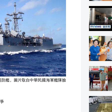
級巡防艦。圖片取自中華民國海軍艦隊臉
爭