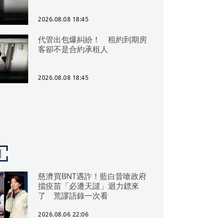
2026.08.08 18:45
代管出包爆糾紛！ 租約到期房
客卻不是合約承租人
2026.08.08 18:45
聞
慈濟買BNT遇詐！藍白昔嗆政府
擋疫苗「必遭天譴」迴力鏢來
了 荒謬語錄一次看
2026.08.06 22:06