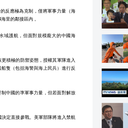
d) ：台灣的反應極為克制，僅將軍事力量（海
4海里的鄰接區內 。
際水域護航，但面對規模龐大的中國海
 ：台灣採取更積極的防禦姿態，授權其軍隊進入
國船隻（包括海警與海上民兵）進行反
壓制中國的準軍事力量，但若面對解放
d) ：美國決定直接參戰。美軍部隊將進入禁航