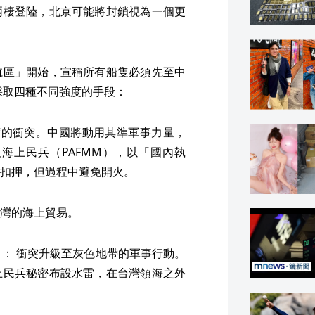
兩棲登陸，北京可能將封鎖視為一個更
航區」開始，宣稱所有船隻必須先至中
採取四種不同強度的手段：
低烈度的衝突。中國將動用其準軍事力量，
及海上民兵（PAFMM），以「國內執
扣押，但過程中避免開火。
灣的海上貿易。
ines）： 衝突升級至灰色地帶的軍事行動。
上民兵秘密布設水雷，在台灣領海之外