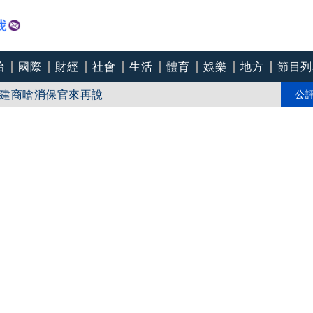
治
國際
財經
社會
生活
體育
娛樂
地方
節目列
是合約承租人
建商嗆消保官來再說
公
國內一劑難求」 承諾將依法求償追回善款