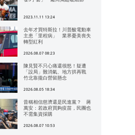
2023.11.11 13:24
去年才買特斯拉！川普酸電動車
主患「里程病」 業界憂美喪失
轉型紅利
2026.08.07 08:23
陳見賢不只心痛還很怒！疑遭
「設局」難消氣、地方拱再戰
竹北靠攏白營留懸念
2026.08.05 18:34
昔稱相信慈濟還是民進黨？ 蔣
萬安：若政府買夠疫苗，民團也
不需集資採購
2026.08.07 10:53