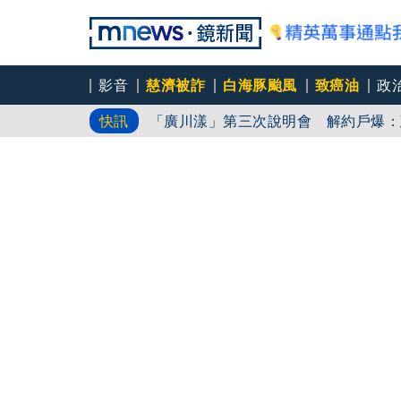
影音
慈濟被詐
白海豚颱風
致癌油
政
代管出包爆糾紛！ 租約到期房客卻不
快訊
「廣川漾」第三次說明會 解約戶爆：
慈濟內部信流出！還原疫苗採購始末「