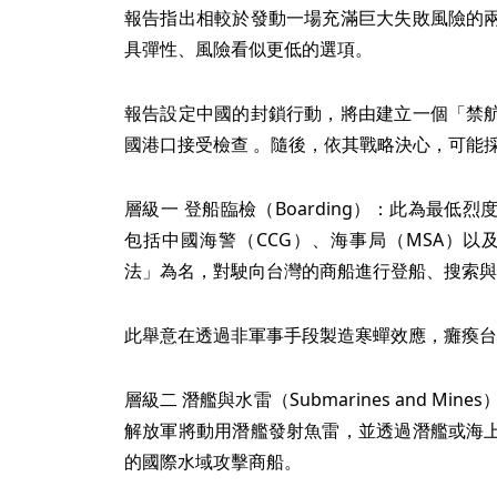
報告指出相較於發動一場充滿巨大失敗風險的
具彈性、風險看似更低的選項。
報告設定中國的封鎖行動，將由建立一個「禁
國港口接受檢查 。隨後，依其戰略決心，可能
層級一 登船臨檢（Boarding）：此為最
包括中國海警（CCG）、海事局（MSA）以
法」為名，對駛向台灣的商船進行登船、搜索與
此舉意在透過非軍事手段製造寒蟬效應，癱瘓台
層級二 潛艦與水雷（Submarines and M
解放軍將動用潛艦發射魚雷，並透過潛艦或海
的國際水域攻擊商船。