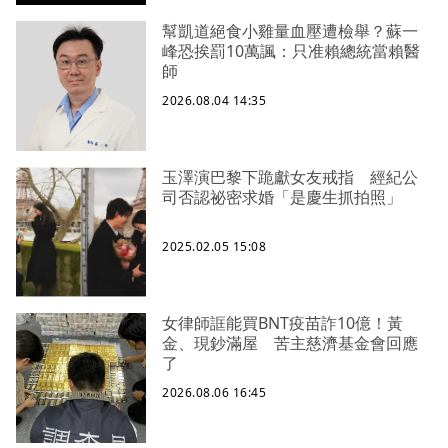
幫凱道絕食小雞量血壓遭檢舉？蘇一
峰恐挨罰10萬諷：只准賴總統當賴醫
師
2026.08.04 14:35
玉澤演巴黎下跪獻女友戒指 經紀公
司否認祕密求婚「是慶生抓拍照」
2025.02.05 15:08
女律師誆能買BNT疫苗詐10億！黃
金、現鈔滿屋 苦主慈濟基金會回應
了
2026.08.06 16:45