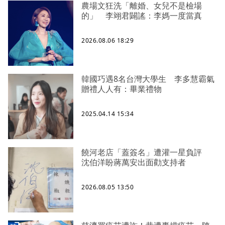
農場文狂洗「離婚、女兒不是檢場
的」 李翊君闢謠：李媽一度當真
2026.08.06 18:29
韓國巧遇8名台灣大學生 李多慧霸氣
贈禮人人有：畢業禮物
2025.04.14 15:34
饒河老店「蓋簽名」遭灌一星負評
沈伯洋盼蔣萬安出面勸支持者
2026.08.05 13:50