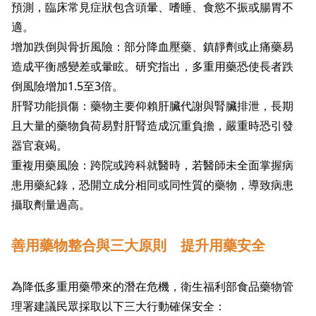
預測，臨床常見症狀包含頭暈、嗜睡、食慾不振或腸胃不
適。
增加跌倒與骨折風險：部分降血壓藥、鎮靜劑或止痛藥易
造成平衡感變差或暈眩。研究指出，多重用藥恐使長者跌
倒風險增加1.5至3倍。
肝腎功能損傷：藥物主要仰賴肝臟代謝與腎臟排泄，長期
且大量的藥物負荷易對肝腎造成沉重負擔，嚴重時恐引發
器官衰竭。
重複用藥風險：跨院或跨科就醫時，若醫師未全面掌握病
患用藥紀錄，恐開立成分相同或同性質的藥物，導致病患
攝取劑量過高。
善用藥物整合與三大原則 提升用藥安全
為降低多重用藥帶來的潛在危機，衛生福利部食品藥物管
理署建議民眾採取以下三大行動確保安全：