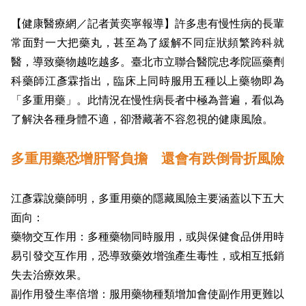
【健康醫療網／記者黃奕寧報導】許多患有慢性病的長輩
常面對一大把藥丸，甚至為了緩解不同症狀頻繁跨科就
醫，導致藥物越吃越多。臺北市立聯合醫院忠孝院區藥劑
科藥師江彥霖指出，臨床上同時服用五種以上藥物即為
「多重用藥」。此情況在慢性病長者中極為普遍，看似為
了解決各種身體不適，卻潛藏著不容忽視的健康風險。
多重用藥恐增肝腎負擔 還會有跌倒骨折風險
江彥霖說藥師明，多重用藥的隱藏風險主要涵蓋以下五大
面向：
藥物交互作用：多種藥物同時服用，或與保健食品併用時
易引發交互作用，恐導致藥效增強產生毒性，或相互抵銷
失去治療效果。
副作用發生率倍增：服用藥物種類增加會使副作用更難以