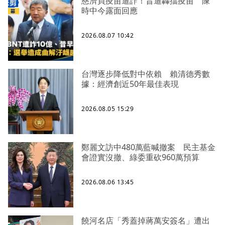
慈濟買疫苗遭詐！昔遭轟擋疫苗 陳
時中今露面回應
2026.08.07 10:42
台灣逐步降低對中依賴 賴清德秀數
據：經濟創近50年最佳表現
2026.08.05 15:29
鄭麗文訪中480萬藍喊撤案 民主基金
會證實沒撤、綠委重砍960萬預算
2026.08.06 13:45
饒河名店「秀蓋掉蔣萬安簽名」遭出