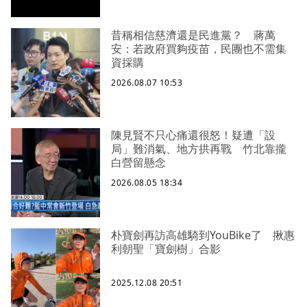
昔稱相信慈濟還是民進黨？ 蔣萬
安：若政府買夠疫苗，民團也不需集
資採購
2026.08.07 10:53
陳見賢不只心痛還很怒！疑遭「設
局」難消氣、地方拱再戰 竹北靠攏
白營留懸念
2026.08.05 18:34
朴寶劍再訪高雄騎到YouBike了 揪惠
利朝聖「寶劍樹」合影
2025.12.08 20:51