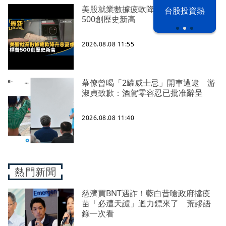
美股就業數據疲軟降升息憂慮 標普
漢光42演習
台股投資熱
500創歷史新高
2026.08.08 11:55
幕僚曾喝「2罐威士忌」開車遭逮 游
淑貞致歉：酒駕零容忍已批准辭呈
2026.08.08 11:40
熱門新聞
慈濟買BNT遇詐！藍白昔嗆政府擋疫
苗「必遭天譴」迴力鏢來了 荒謬語
錄一次看