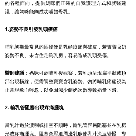
的各種面向，提供媽咪們正確的自我護理方式和就醫建
議，讓媽咪能夠成功哺餵母乳。
1.姿勢不良引發乳頭痠痛
哺乳初期最常見的困擾便是乳頭痠痛與破皮，若寶寶吸奶
姿勢不良、未含住足夠乳房，容易造成乳頭受傷。
醫師建議：
媽咪可於哺乳後觀察，若乳頭呈現扁平狀或頂
部出現橫線，便需調整寶寶含乳姿勢。勿將哺乳疼痛視為
正常現象而輕忽，以免因減少餵奶次數導致奶量下滑。
2. 輸乳管阻塞出現疼痛腫塊
當乳汁過於濃稠或排空不順時，輸乳管容易阻塞並在乳房
形成疼痛腫塊。阻塞會壓迫周邊乳腺使乳汁流速變慢，導