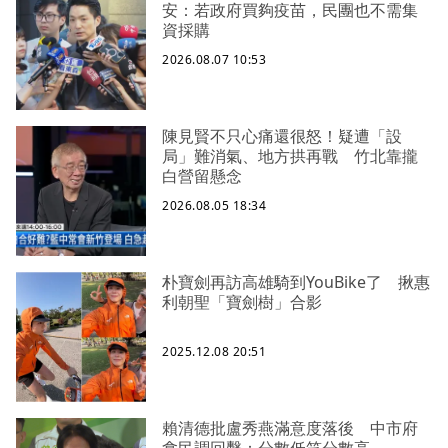
安：若政府買夠疫苗，民團也不需集
資採購
2026.08.07 10:53
陳見賢不只心痛還很怒！疑遭「設
局」難消氣、地方拱再戰 竹北靠攏
白營留懸念
2026.08.05 18:34
朴寶劍再訪高雄騎到YouBike了 揪惠
利朝聖「寶劍樹」合影
2025.12.08 20:51
賴清德批盧秀燕滿意度落後 中市府