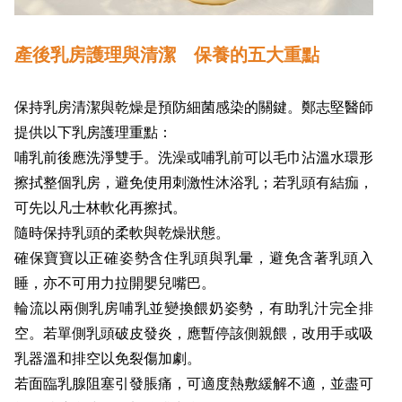
產後乳房護理與清潔 保養的五大重點
保持乳房清潔與乾燥是預防細菌感染的關鍵。鄭志堅醫師
提供以下乳房護理重點：
哺乳前後應洗淨雙手。洗澡或哺乳前可以毛巾沾溫水環形
擦拭整個乳房，避免使用刺激性沐浴乳；若乳頭有結痂，
可先以凡士林軟化再擦拭。
隨時保持乳頭的柔軟與乾燥狀態。
確保寶寶以正確姿勢含住乳頭與乳暈，避免含著乳頭入
睡，亦不可用力拉開嬰兒嘴巴。
輪流以兩側乳房哺乳並變換餵奶姿勢，有助乳汁完全排
空。若單側乳頭破皮發炎，應暫停該側親餵，改用手或吸
乳器溫和排空以免裂傷加劇。
若面臨乳腺阻塞引發脹痛，可適度熱敷緩解不適，並盡可