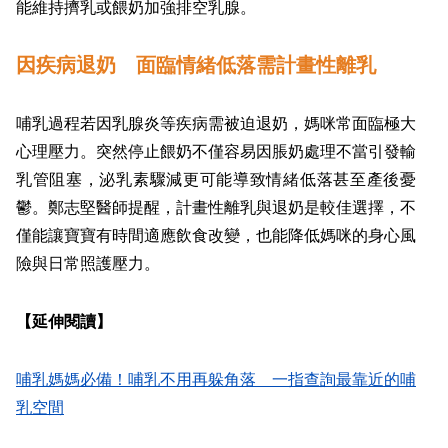
能維持擠乳或餵奶加強排空乳腺。
因疾病退奶 面臨情緒低落需計畫性離乳
哺乳過程若因乳腺炎等疾病需被迫退奶，媽咪常面臨極大
心理壓力。突然停止餵奶不僅容易因脹奶處理不當引發輸
乳管阻塞，泌乳素驟減更可能導致情緒低落甚至產後憂
鬱。鄭志堅醫師提醒，計畫性離乳與退奶是較佳選擇，不
僅能讓寶寶有時間適應飲食改變，也能降低媽咪的身心風
險與日常照護壓力。
【延伸閱讀】
哺乳媽媽必備！哺乳不用再躲角落 一指查詢最靠近的哺
乳空間