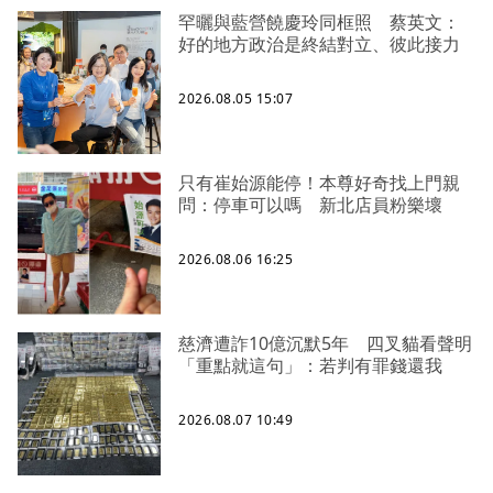
罕曬與藍營饒慶玲同框照 蔡英文：
好的地方政治是終結對立、彼此接力
2026.08.05 15:07
只有崔始源能停！本尊好奇找上門親
問：停車可以嗎 新北店員粉樂壞
2026.08.06 16:25
慈濟遭詐10億沉默5年 四叉貓看聲明
「重點就這句」：若判有罪錢還我
2026.08.07 10:49