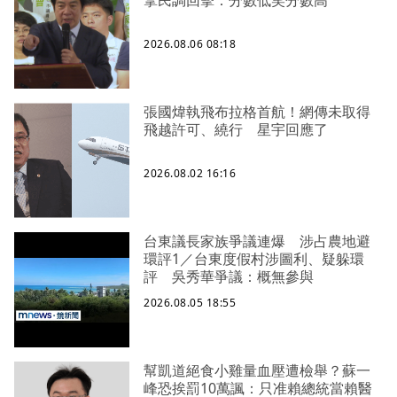
拿民調回擊：分數低笑分數高
2026.08.06 08:18
張國煒執飛布拉格首航！網傳未取得
飛越許可、繞行 星宇回應了
2026.08.02 16:16
台東議長家族爭議連爆 涉占農地避
環評1／台東度假村涉圖利、疑躲環
評 吳秀華爭議：概無參與
2026.08.05 18:55
幫凱道絕食小雞量血壓遭檢舉？蘇一
峰恐挨罰10萬諷：只准賴總統當賴醫