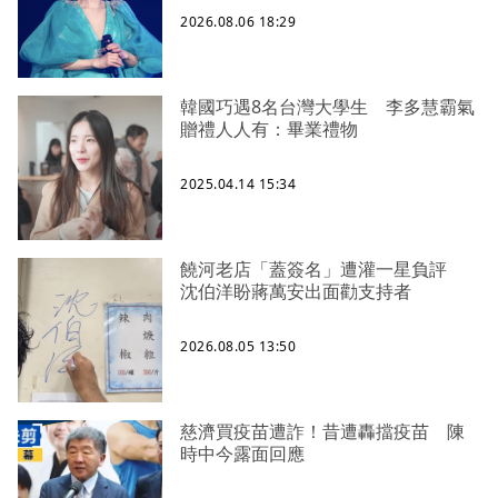
2026.08.06 18:29
韓國巧遇8名台灣大學生 李多慧霸氣
贈禮人人有：畢業禮物
2025.04.14 15:34
饒河老店「蓋簽名」遭灌一星負評
沈伯洋盼蔣萬安出面勸支持者
2026.08.05 13:50
慈濟買疫苗遭詐！昔遭轟擋疫苗 陳
時中今露面回應