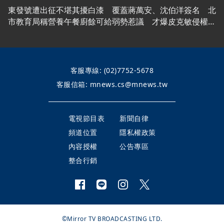
東發號遭出征不堪其擾白漆 覆蓋蔣萬安、沈伯洋簽名 北
市教育局稱營養午餐廚餘可給弱勢惹議 才爆皮克敏侵權
陳智菡幫柯文哲慶生又踩雷！生日改戴電子手環 曝柯文哲
想法：羞辱更強！｜下班鏡來講20260805
客服專線:
(02)7752-5678
客服信箱:
mnews.cs@mnews.tw
電視節目表
新聞自律
頻道位置
隱私權政策
內容授權
公告專區
整合行銷
©Mirror TV BROADCASTING LTD.