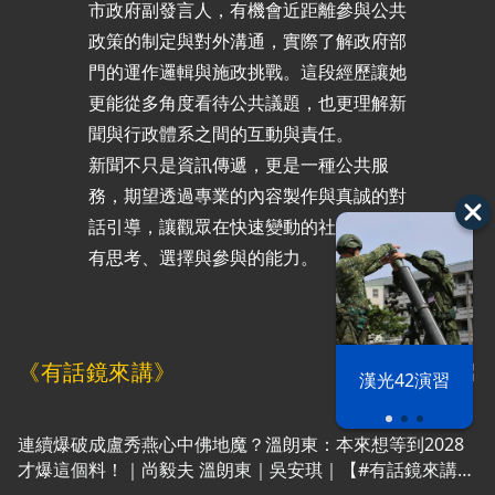
市政府副發言人，有機會近距離參與公共
政策的制定與對外溝通，實際了解政府部
門的運作邏輯與施政挑戰。這段經歷讓她
更能從多角度看待公共議題，也更理解新
聞與行政體系之間的互動與責任。
新聞不只是資訊傳遞，更是一種公共服
務，期望透過專業的內容製作與真誠的對
話引導，讓觀眾在快速變動的社會中，擁
有思考、選擇與參與的能力。
《有話鏡來講》
完整播放清單
漢光42演習
連續爆破成盧秀燕心中佛地魔？溫朗東：本來想等到2028
才爆這個料！｜尚毅夫 溫朗東｜吳安琪｜【#有話鏡來講】