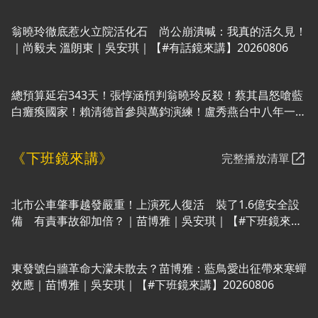
20260806
翁曉玲徹底惹火立院活化石 尚公崩潰喊：我真的活久見！
｜尚毅夫 溫朗東｜吳安琪｜【#有話鏡來講】20260806
總預算延宕343天！張惇涵預判翁曉玲反殺！蔡其昌怒嗆藍
白癱瘓國家！賴清德首參與萬鈞演練！盧秀燕台中八年一筆
爛帳？東發號掀白牆革命？蔣市政千瘡百孔！市民爛命還要
吃廚餘？｜【#有話鏡來講】20260806
《下班鏡來講》
完整播放清單
北市公車肇事越發嚴重！上演死人復活 裝了1.6億安全設
備 有責事故卻加倍？｜苗博雅｜吳安琪｜【#下班鏡來
講】20260806
東發號白牆革命大濛未散去？苗博雅：藍鳥愛出征帶來寒蟬
效應｜苗博雅｜吳安琪｜【#下班鏡來講】20260806