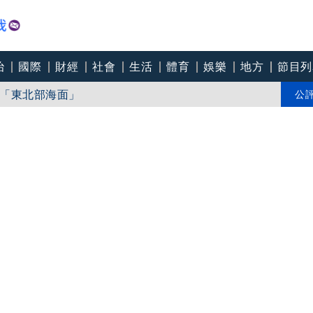
治
國際
財經
社會
生活
體育
娛樂
地方
節目列
推Humanitarian系列 「give love」成今夏最暖時尚宣言
「東北部海面」
公
個道歉」 柯志恩反嗆：比病毒還要毒