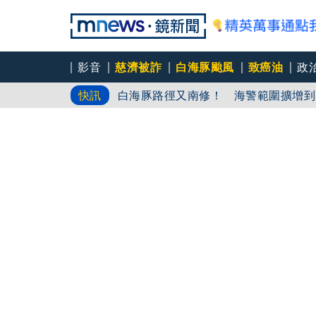
影音
慈濟被詐
白海豚颱風
致癌油
政
agnès b.
快訊
白海豚路徑又南修！ 海警範圍擴增到
慈濟挨詐十億／綠批抹黑「欠陳時中一