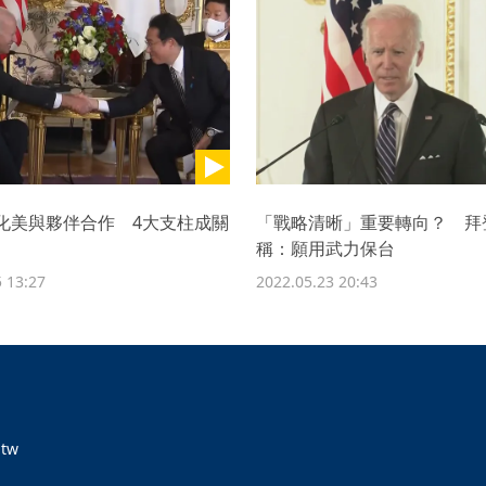
將深化美與夥伴合作 4大支柱成關
「戰略清晰」重要轉向？ 拜
稱：願用武力保台
 13:27
2022.05.23 20:43
tw