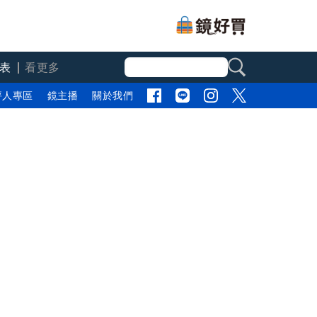
表
看更多
評人專區
鏡主播
關於我們