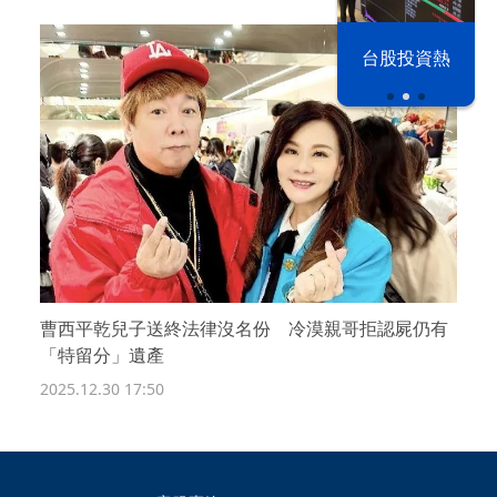
漢光42演習
台股投資熱
曹西平乾兒子送終法律沒名份 冷漠親哥拒認屍仍有
「特留分」遺產
2025.12.30 17:50