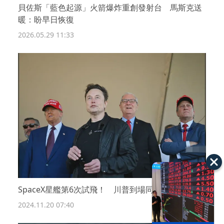
貝佐斯「藍色起源」火箭爆炸重創發射台 馬斯克送
暖：盼早日恢復
2026.05.29 11:33
SpaceX星艦第6次試飛！ 川普到場同框馬斯克
2024.11.20 07:40