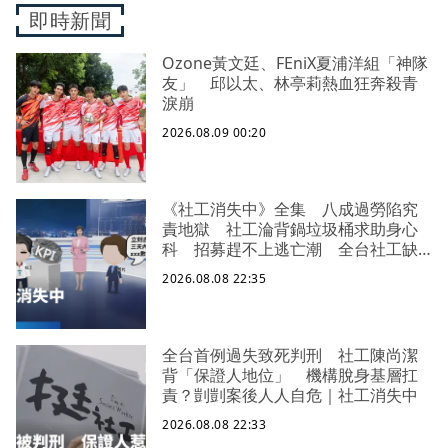
即時新聞
Ozone黃文廷、FEniX夏浦洋組「神隊
友」 邱以太、林亭莉熱血狂奔殺青
淚崩
2026.08.09 00:20
《社工消失中》全集 八成過勞陷究
責地獄 社工淪背鍋垃圾桶求助身心
科 招募趕不上逃亡潮 全台社工缺
口警報 揭薪資回捐黑幕 血汗錢遭
2026.08.08 22:35
剝削
全台首例過失致死判刑 社工陳尚潔
背「保證人地位」 機構脫身基層扛
責？剴剴案後人人自危｜社工消失中
2026.08.08 22:33