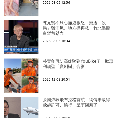
2026.08.05 12:56
陳見賢不只心痛還很怒！疑遭「設
局」難消氣、地方拱再戰 竹北靠攏
白營留懸念
2026.08.05 18:34
朴寶劍再訪高雄騎到YouBike了 揪惠
利朝聖「寶劍樹」合影
2025.12.08 20:51
張國煒執飛布拉格首航！網傳未取得
飛越許可、繞行 星宇回應了
2026.08.02 16:16