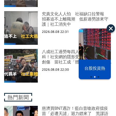
究責文化人人怕 社福缺口拉警報
招募追不上離職潮 低薪過勞誰來守
護｜社工消失中
2026.08.08 22:31
八成社工過勞每四人有一人求助身心
科！社安網的隱形受災戶 集體心理
創傷 當社工成「體制代罪羊」 防
禦性社工不敢多做無奈趨勢？耗竭殆
漢光42演習
台股投資熱
2026.08.08 22:30
盡下的社安網危機｜社工消失中
熱門新聞
慈濟買BNT遇詐！藍白昔嗆政府擋疫
苗「必遭天譴」迴力鏢來了 荒謬語