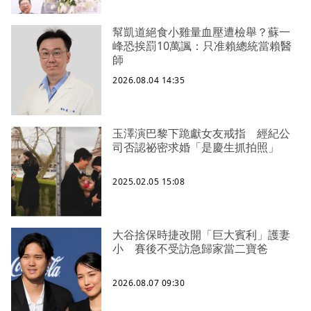
幫凱道絕食小雞量血壓遭檢舉？蘇一
峰恐挨罰10萬諷：只准賴總統當賴醫
師
2026.08.04 14:35
玉澤演巴黎下跪獻女友戒指 經紀公
司否認祕密求婚「是慶生抓拍照」
2025.02.05 15:08
大谷捨保時捷改開「巨大賓利」護妻
小 賽後不受訪急歸家當二寶爸
2026.08.07 09:30