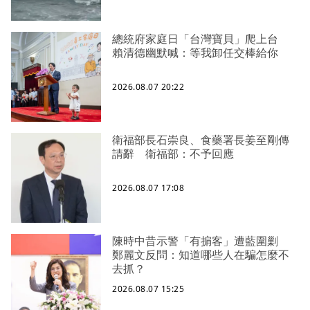
總統府家庭日「台灣寶貝」爬上台
賴清德幽默喊：等我卸任交棒給你
2026.08.07 20:22
衛福部長石崇良、食藥署長姜至剛傳
請辭 衛福部：不予回應
2026.08.07 17:08
陳時中昔示警「有掮客」遭藍圍剿
鄭麗文反問：知道哪些人在騙怎麼不
去抓？
2026.08.07 15:25