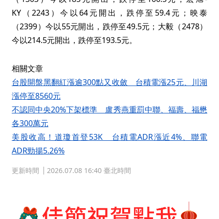
KY（2243）今以64元開出，跌停至59.4元；映泰
（2399）今以55元開出，跌停至49.5元；大毅（2478）
今以214.5元開出，跌停至193.5元。
相關文章
台股開盤黑翻紅漲逾300點又收斂 台積電漲25元、川湖
漲停至8560元
不認同中央20%下架標準 盧秀燕重罰中聯、福壽、福懋
各300萬元
美股收高！道瓊首登53K 台積電ADR漲近4%、聯電
ADR勁揚5.26%
更新時間
2026.07.08 16:40 臺北時間