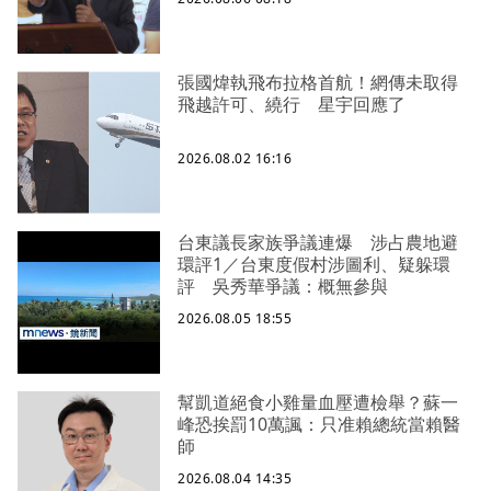
張國煒執飛布拉格首航！網傳未取得
飛越許可、繞行 星宇回應了
2026.08.02 16:16
台東議長家族爭議連爆 涉占農地避
環評1／台東度假村涉圖利、疑躲環
評 吳秀華爭議：概無參與
2026.08.05 18:55
幫凱道絕食小雞量血壓遭檢舉？蘇一
峰恐挨罰10萬諷：只准賴總統當賴醫
師
2026.08.04 14:35