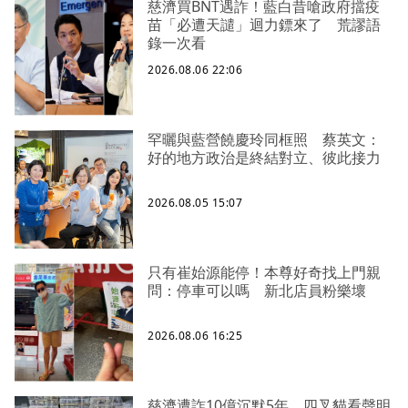
慈濟買BNT遇詐！藍白昔嗆政府擋疫
苗「必遭天譴」迴力鏢來了 荒謬語
錄一次看
2026.08.06 22:06
罕曬與藍營饒慶玲同框照 蔡英文：
好的地方政治是終結對立、彼此接力
2026.08.05 15:07
只有崔始源能停！本尊好奇找上門親
問：停車可以嗎 新北店員粉樂壞
2026.08.06 16:25
慈濟遭詐10億沉默5年 四叉貓看聲明