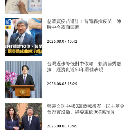
慈濟買疫苗遭詐！昔遭轟擋疫苗 陳
時中今露面回應
2026.08.07 10:42
台灣逐步降低對中依賴 賴清德秀數
據：經濟創近50年最佳表現
2026.08.05 15:29
鄭麗文訪中480萬藍喊撤案 民主基金
會證實沒撤、綠委重砍960萬預算
2026.08.06 13:45