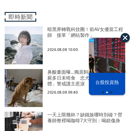
即時新聞
暗黑界轉戰科技圈！前AV女優當工程
師 接單「網站製作」
2026.08.08 10:00
鼻酸畫面曝...獨居飼主猝逝！13愛犬伴
屍多日未啃食 忠犬挨餓「死守遺
漢光42演習
台股投資熱
體」警戒護主惹淚
2026.08.08 09:40
一天上限幾杯？缺鐵族哪時別碰？營
養師整裡喝咖啡7大守則：喝錯傷身