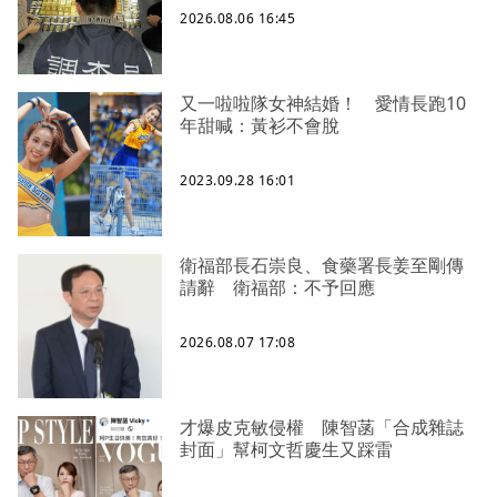
2026.08.06 16:45
又一啦啦隊女神結婚！ 愛情長跑10
年甜喊：黃衫不會脫
2023.09.28 16:01
衛福部長石崇良、食藥署長姜至剛傳
請辭 衛福部：不予回應
2026.08.07 17:08
才爆皮克敏侵權 陳智菡「合成雜誌
封面」幫柯文哲慶生又踩雷