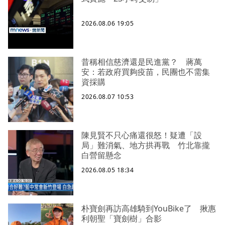
2026.08.06 19:05
昔稱相信慈濟還是民進黨？ 蔣萬
安：若政府買夠疫苗，民團也不需集
資採購
2026.08.07 10:53
陳見賢不只心痛還很怒！疑遭「設
局」難消氣、地方拱再戰 竹北靠攏
白營留懸念
2026.08.05 18:34
朴寶劍再訪高雄騎到YouBike了 揪惠
利朝聖「寶劍樹」合影