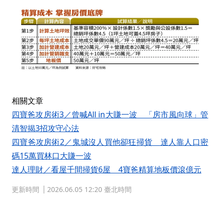
相關文章
四寶爸攻房術3／曾喊All in大賺一波 「房市風向球」管
清智揭3招攻守心法
四寶爸攻房術2／鬼城沒人買他卻狂掃貨 達人靠人口密
碼15萬買林口大賺一波
達人理財／看屋千間掃貨6屋 4寶爸精算地板價滾億元
更新時間
2026.06.05 12:20 臺北時間