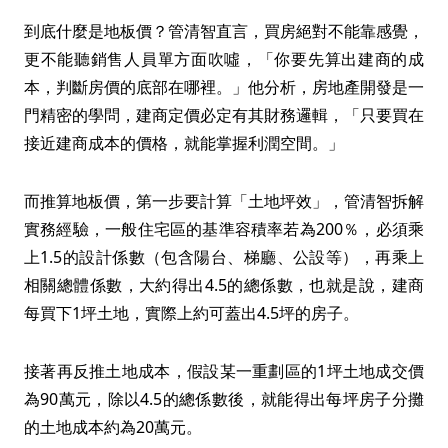
到底什麼是地板價？管清智直言，買房絕對不能靠感覺，
更不能聽銷售人員單方面吹噓，「你要先算出建商的成
本，判斷房價的底部在哪裡。」他分析，房地產開發是一
門精密的學問，建商定價必定有其財務邏輯，「只要買在
接近建商成本的價格，就能掌握利潤空間。」
而推算地板價，第一步要計算「土地坪效」，管清智拆解
實務經驗，一般住宅區的基準容積率若為200％，必須乘
上1.5的設計係數（包含陽台、梯廳、公設等），再乘上
相關總體係數，大約得出4.5的總係數，也就是說，建商
每買下1坪土地，實際上約可蓋出4.5坪的房子。
接著再反推土地成本，假設某一重劃區的1坪土地成交價
為90萬元，除以4.5的總係數後，就能得出每坪房子分攤
的土地成本約為20萬元。