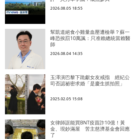
2026.08.05 18:55
幫凱道絕食小雞量血壓遭檢舉？蘇一
峰恐挨罰10萬諷：只准賴總統當賴醫
師
2026.08.04 14:35
玉澤演巴黎下跪獻女友戒指 經紀公
司否認祕密求婚「是慶生抓拍照」
2025.02.05 15:08
女律師誆能買BNT疫苗詐10億！黃
金、現鈔滿屋 苦主慈濟基金會回應
了