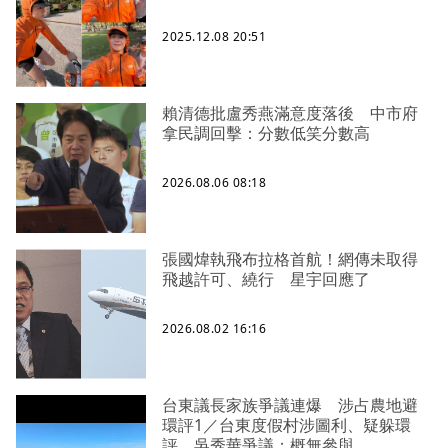
2025.12.08 20:51
賴清德批盧秀燕滿意度落後 中市府
拿民調回擊：分數低笑分數高
2026.08.06 08:18
張國煒執飛布拉格首航！網傳未取得
飛越許可、繞行 星宇回應了
2026.08.02 16:16
台東議長家族爭議連爆 涉占農地避
環評1／台東度假村涉圖利、疑躲環
評 吳秀華爭議：概無參與