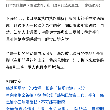
日本媒體拍到伊藤健太郎、出口夏希的過夜畫面。（翻攝網路）
不僅如此，出口夏希熟門熟路地從伊藤健太郎手中接過鑰
匙，隨後兩人一起進入男生的家，關係看來相當親暱且自
然。知情人士透露，伊藤健太郎與出口夏希交往約半年，
且並無刻意隱瞞戀情，經常出雙入對。
至於一切的開始是男猛追女，牽起彼此緣分的作品則是電
影《在那開滿花的山丘，我想見到妳。》，接下來續集將
在8月上映，兩人也再度同片演出。
相關文章
肇逃男星4年交3女星 揭密「超受歡迎」人設
車內吻別全被拍！徐瑋吟爆「熱戀已婚富二代」半年 鮪
魚淪小三崩潰發聲：不可能再繼續
女鮪魚過往情史「清一色多金男」 陳沂笑「目標明