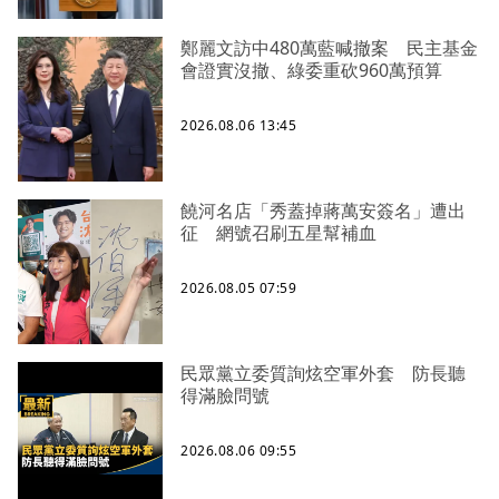
鄭麗文訪中480萬藍喊撤案 民主基金
會證實沒撤、綠委重砍960萬預算
2026.08.06 13:45
饒河名店「秀蓋掉蔣萬安簽名」遭出
征 網號召刷五星幫補血
2026.08.05 07:59
民眾黨立委質詢炫空軍外套 防長聽
得滿臉問號
2026.08.06 09:55