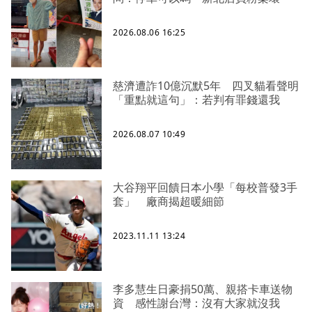
2026.08.06 16:25
慈濟遭詐10億沉默5年 四叉貓看聲明
「重點就這句」：若判有罪錢還我
2026.08.07 10:49
大谷翔平回饋日本小學「每校普發3手
套」 廠商揭超暖細節
2023.11.11 13:24
李多慧生日豪捐50萬、親搭卡車送物
資 感性謝台灣：沒有大家就沒我