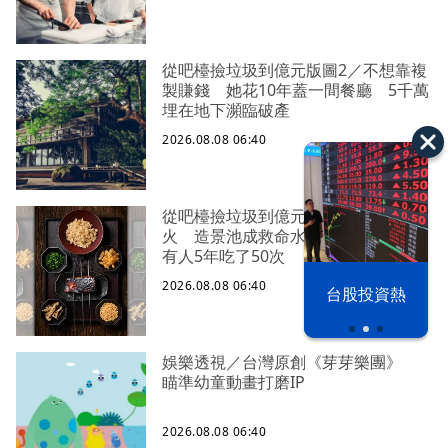
從吧檯撿垃圾到億元版圖2／不想靠複
製賺錢 她花10年蓋一間餐廳 5千萬
埋在地下瀕臨破產
2026.08.08 06:40
從吧檯撿垃圾到億元版圖3／開幕就失
火 造景池成救命水 4千元一客餐
有人5年吃了50次
2026.08.08 06:40
漢光42演習
台股投資熱
娛樂透視／台灣原創《芽芽樂團》
瞄準幼童動畫打磨IP
2026.08.08 06:40