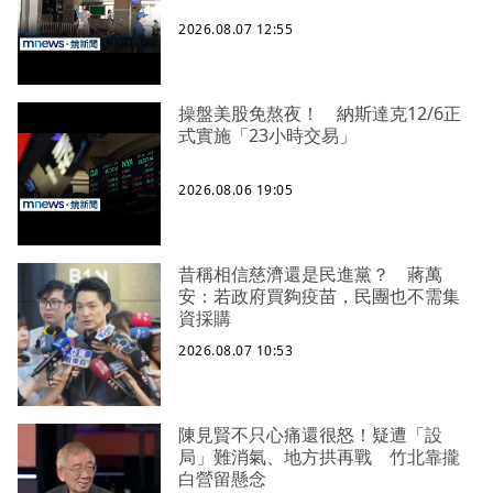
2026.08.07 12:55
操盤美股免熬夜！ 納斯達克12/6正
式實施「23小時交易」
2026.08.06 19:05
昔稱相信慈濟還是民進黨？ 蔣萬
安：若政府買夠疫苗，民團也不需集
資採購
2026.08.07 10:53
陳見賢不只心痛還很怒！疑遭「設
局」難消氣、地方拱再戰 竹北靠攏
白營留懸念