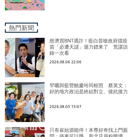
熱門新聞
慈濟買BNT遇詐！藍白昔嗆政府擋疫
苗「必遭天譴」迴力鏢來了 荒謬語
錄一次看
2026.08.06 22:06
罕曬與藍營饒慶玲同框照 蔡英文：
好的地方政治是終結對立、彼此接力
2026.08.05 15:07
只有崔始源能停！本尊好奇找上門親
問：停車可以嗎 新北店員粉樂壞