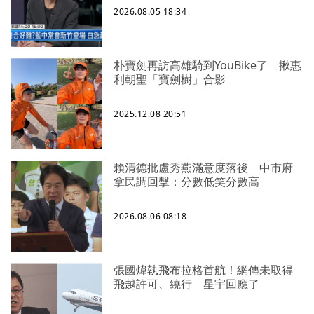
2026.08.05 18:34
朴寶劍再訪高雄騎到YouBike了 揪惠
利朝聖「寶劍樹」合影
2025.12.08 20:51
賴清德批盧秀燕滿意度落後 中市府
拿民調回擊：分數低笑分數高
2026.08.06 08:18
張國煒執飛布拉格首航！網傳未取得
飛越許可、繞行 星宇回應了