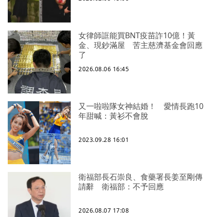
女律師誆能買BNT疫苗詐10億！黃
金、現鈔滿屋 苦主慈濟基金會回應
了
2026.08.06 16:45
又一啦啦隊女神結婚！ 愛情長跑10
年甜喊：黃衫不會脫
2023.09.28 16:01
衛福部長石崇良、食藥署長姜至剛傳
請辭 衛福部：不予回應
2026.08.07 17:08