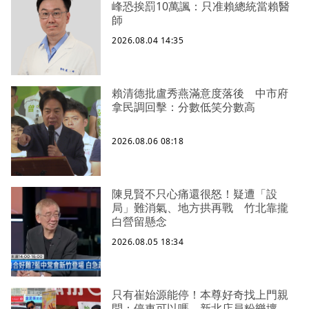
峰恐挨罰10萬諷：只准賴總統當賴醫
師
2026.08.04 14:35
賴清德批盧秀燕滿意度落後 中市府
拿民調回擊：分數低笑分數高
2026.08.06 08:18
陳見賢不只心痛還很怒！疑遭「設
局」難消氣、地方拱再戰 竹北靠攏
白營留懸念
2026.08.05 18:34
只有崔始源能停！本尊好奇找上門親
問：停車可以嗎 新北店員粉樂壞