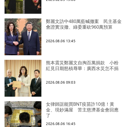
鄭麗文訪中480萬藍喊撤案 民主基金
會證實沒撤、綠委重砍960萬預算
2026.08.06 13:45
熊本震災鄭麗文自掏百萬捐款 小粉
紅見日期怒槓辱華：廣西水災怎不捐
2026.08.06 09:03
女律師誆能買BNT疫苗詐10億！黃
金、現鈔滿屋 苦主慈濟基金會回應
了
2026.08.06 16:45