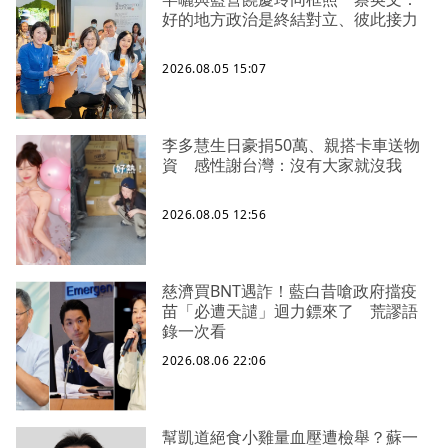
好的地方政治是終結對立、彼此接力
2026.08.05 15:07
李多慧生日豪捐50萬、親搭卡車送物
資 感性謝台灣：沒有大家就沒我
2026.08.05 12:56
慈濟買BNT遇詐！藍白昔嗆政府擋疫
苗「必遭天譴」迴力鏢來了 荒謬語
錄一次看
2026.08.06 22:06
幫凱道絕食小雞量血壓遭檢舉？蘇一