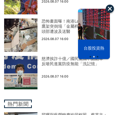
2026.08.07 16:00
恐怖畫面曝！南港LaLaport五樓施工
鷹架突倒塌「金屬桿直墜1樓」 1女
頭部遭波及送醫
2026.08.07 16:00
漢光42演習
台股投資熱
慈濟挨詐十億／國民黨團不認翻車
反嗆民進黨防疫無能「洗記憶」
2026.08.07 16:00
熱門新聞
罕曬與藍營饒慶玲同框照 蔡英文：