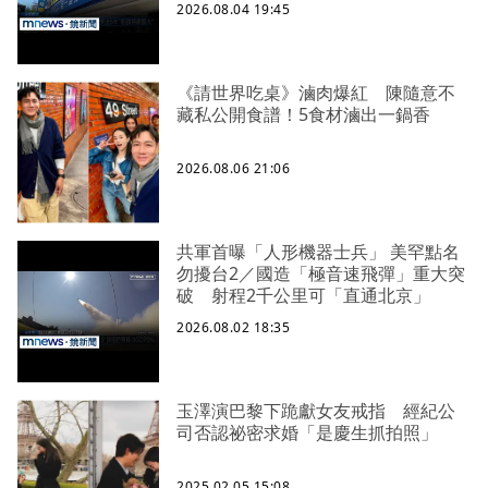
2026.08.04 19:45
《請世界吃桌》滷肉爆紅 陳隨意不
藏私公開食譜！5食材滷出一鍋香
2026.08.06 21:06
共軍首曝「人形機器士兵」 美罕點名
勿擾台2／國造「極音速飛彈」重大突
破 射程2千公里可「直通北京」
2026.08.02 18:35
玉澤演巴黎下跪獻女友戒指 經紀公
司否認祕密求婚「是慶生抓拍照」
2025.02.05 15:08