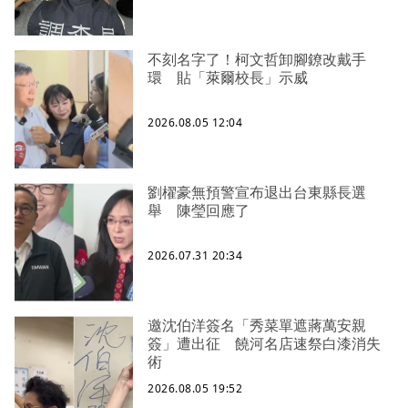
不刻名字了！柯文哲卸腳鐐改戴手
環 貼「萊爾校長」示威
2026.08.05 12:04
劉櫂豪無預警宣布退出台東縣長選
舉 陳瑩回應了
2026.07.31 20:34
邀沈伯洋簽名「秀菜單遮蔣萬安親
簽」遭出征 饒河名店速祭白漆消失
術
2026.08.05 19:52