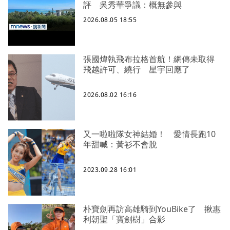
評 吳秀華爭議：概無參與
2026.08.05 18:55
張國煒執飛布拉格首航！網傳未取得
飛越許可、繞行 星宇回應了
2026.08.02 16:16
又一啦啦隊女神結婚！ 愛情長跑10
年甜喊：黃衫不會脫
2023.09.28 16:01
朴寶劍再訪高雄騎到YouBike了 揪惠
利朝聖「寶劍樹」合影