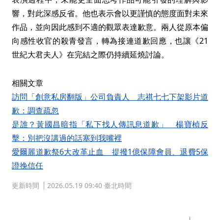
響，對此深感反省。他也表示會以更謹慎的態度面對未來
作品，並向因此感到不適的觀眾表達歉意。兩人從原本偏
向感性收官的殺青發言，轉為接連道歉回應，也讓《21
世紀大君夫人》在完結之際仍持續延燒討論。
相關文章
訪問「創意私房翻版」公司負責人 志祺七七下架影片道
歉：調查疏忽
是誰？黃國昌暗指「私下找人傳訊息道歉」 楊寶楨反
擊：別把沒講過的話塞到我嘴裡
愛爾麗道歉祭6大改革止血 提撥1億保障會員、退費5保
證挽信任
更新時間
2026.05.19 09:40 臺北時間