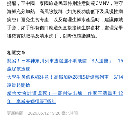
提醒，至中國、泰國旅遊民眾特別注意防範CMNV，遵守
海鮮充分加熱、高風險族群（如免疫功能低下及具慢性病
病患）避免生食海產，以及處理生鮮水產品時，建議佩戴
手套，如手部有傷口應避免直接接觸生鮮食材，處理完畢
後確實以肥皂及清水洗手，以降低感染風險。
相關文章
惡劣！日本神奈川列車遭潑灑不明液體「3人送醫」 16
歲屁孩遭逮
大學生暑假返鄉注意！高鐵加碼28班5折優惠列車 5/14
凌晨起開搶
精舍女會計遭虐死！一審判決出爐 作家王薀重判12
年、李威夫婦獲緩刑5年
更新時間
2026.05.12 19:20 臺北時間