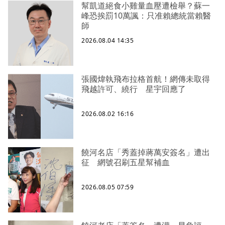
幫凱道絕食小雞量血壓遭檢舉？蘇一
峰恐挨罰10萬諷：只准賴總統當賴醫
師
2026.08.04 14:35
張國煒執飛布拉格首航！網傳未取得
飛越許可、繞行 星宇回應了
2026.08.02 16:16
饒河名店「秀蓋掉蔣萬安簽名」遭出
征 網號召刷五星幫補血
2026.08.05 07:59