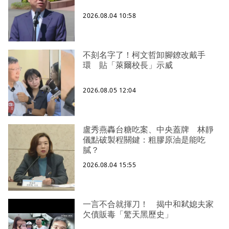
2026.08.04 10:58
不刻名字了！柯文哲卸腳鐐改戴手
環 貼「萊爾校長」示威
2026.08.05 12:04
盧秀燕轟台糖吃案、中央蓋牌 林靜
儀點破製程關鍵：粗膠原油是能吃
膩？
2026.08.04 15:55
一言不合就揮刀！ 揭中和弒媳夫家
欠債販毒「驚天黑歷史」