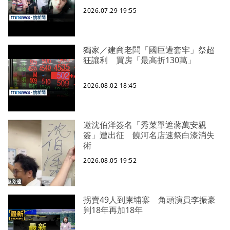
2026.07.29 19:55
獨家／建商老闆「國巨遭套牢」祭超
狂讓利 買房「最高折130萬」
2026.08.02 18:45
邀沈伯洋簽名「秀菜單遮蔣萬安親
簽」遭出征 饒河名店速祭白漆消失
術
2026.08.05 19:52
拐賣49人到柬埔寨 角頭演員李振豪
判18年再加18年