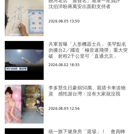
饒河老店「蓋簽名」遭灌一星負評
沈伯洋盼蔣萬安出面勸支持者
2026.08.05 13:50
共軍首曝「人形機器士兵」 美罕點名
勿擾台2／國造「極音速飛彈」重大突
破 射程2千公里可「直通北京」
2026.08.02 18:35
李多慧生日豪捐50萬、親搭卡車送物
資 感性謝台灣：沒有大家就沒我
2026.08.05 12:56
統一旗下健身房「退場」！ 會員轉