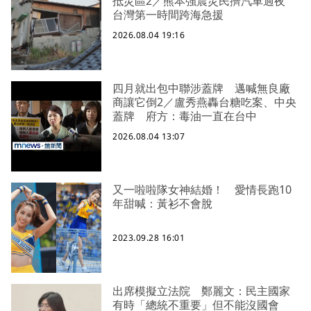
抵災區2／熊本強震災民擠汽車過夜
台灣第一時間跨海急援
2026.08.04 19:16
四月就出包中聯涉蓋牌 邁喊無良廠
商讓它倒2／盧秀燕轟台糖吃案、中央
蓋牌 府方：毒油一直在台中
2026.08.04 13:07
又一啦啦隊女神結婚！ 愛情長跑10
年甜喊：黃衫不會脫
2023.09.28 16:01
出席模擬立法院 鄭麗文：民主國家
有時「總統不重要」但不能沒國會