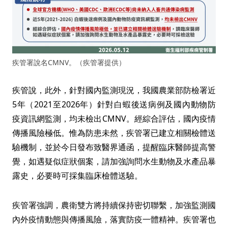
疾管署說名CMNV。（疾管署提供）
疾管說，此外，針對國內監測現況，我國農業部防檢署近
5年（2021至2026年）針對白蝦後送病例及國內動物防
疫資訊網監測，均未檢出CMNV。經綜合評估，國內疫情
傳播風險極低。惟為防患未然，疾管署已建立相關檢體送
驗機制，並於今日發布致醫界通函，提醒臨床醫師提高警
覺，如遇疑似症狀個案，請加強詢問水生動物及水產品暴
露史，必要時可採集臨床檢體送驗。
疾管署強調，農衛雙方將持續保持密切聯繫，加強監測國
內外疫情動態與傳播風險，落實防疫一體精神。疾管署也