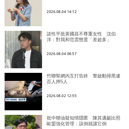
2026.08.04 14:12
談性平批黃國昌不尊重女性 沈伯
洋：對我和范雲態度「差超多」
2026.08.04 08:57
竹聯幫網內互打告終 警啟動掃黑逮
百人押5人
2026.08.02 12:55
批中聯油疑知情隱匿 陳其邁籲比照
歐盟強化管理：該倒就讓它倒