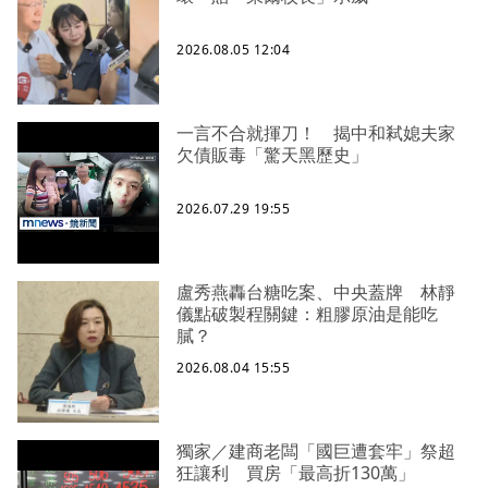
2026.08.05 12:04
一言不合就揮刀！ 揭中和弒媳夫家
欠債販毒「驚天黑歷史」
2026.07.29 19:55
盧秀燕轟台糖吃案、中央蓋牌 林靜
儀點破製程關鍵：粗膠原油是能吃
膩？
2026.08.04 15:55
獨家／建商老闆「國巨遭套牢」祭超
狂讓利 買房「最高折130萬」