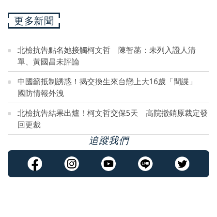
更多新聞
北檢抗告點名她接觸柯文哲 陳智菡：未列入證人清
單、黃國昌未評論
中國籲抵制誘惑！揭交換生來台戀上大16歲「間諜」
國防情報外洩
北檢抗告結果出爐！柯文哲交保5天 高院撤銷原裁定發
回更裁
追蹤我們