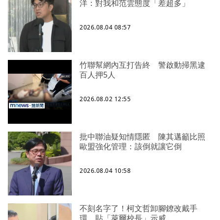
洋：對我和范雲態度「差超多」
2026.08.04 08:57
竹聯幫網內互打告終 警啟動掃黑逮
百人押5人
2026.08.02 12:55
批中聯油疑知情隱匿 陳其邁籲比照
歐盟強化管理：該倒就讓它倒
2026.08.04 10:58
不刻名字了！柯文哲卸腳鐐改戴手
環 貼「萊爾校長」示威