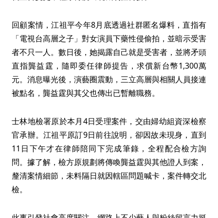
回顧案情，江祖平今年8月底透過社群匿名爆料，直指有
「電視台高層之子」對女演員下藥性侵偷拍，並暗示受害
者不只一人。數日後，她揭露自己就是受害者，並將矛頭
直指龔益霆，隨即委任律師提告，求償新台幣1,300萬
元。消息曝光後，演藝圈震動，三立高層與相關人員接連
被點名，龔益霆與其父也傳出已暫離職務。
士林地檢署原於本月4日受理案件，交由婦幼組資深檢察
官承辦。江祖平原訂9日前往說明，卻因故未現身，直到
11日下午才在律師陪同下完成筆錄，全程配合檢方詢
問。據了解，檢方原規劃將傳喚龔益霆與其他證人到案，
釐清案情細節，未料隔日就因轄區問題喊卡，案件轉交北
檢。
此事引發社會高度關注，網路上不少藝人與粉絲留言力挺