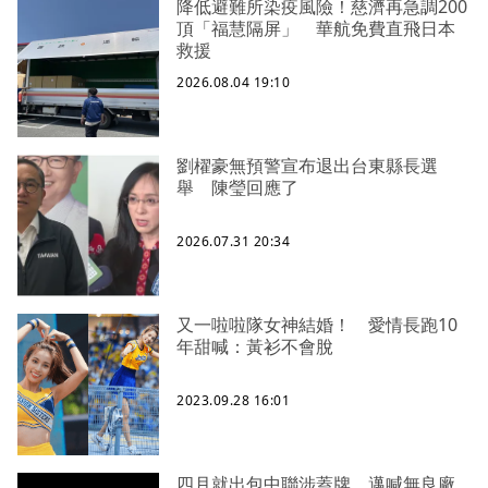
降低避難所染疫風險！慈濟再急調200
頂「福慧隔屏」 華航免費直飛日本
救援
2026.08.04 19:10
劉櫂豪無預警宣布退出台東縣長選
舉 陳瑩回應了
2026.07.31 20:34
又一啦啦隊女神結婚！ 愛情長跑10
年甜喊：黃衫不會脫
2023.09.28 16:01
四月就出包中聯涉蓋牌 邁喊無良廠