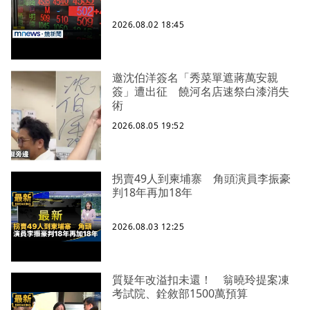
2026.08.02 18:45
邀沈伯洋簽名「秀菜單遮蔣萬安親
簽」遭出征 饒河名店速祭白漆消失
術
2026.08.05 19:52
拐賣49人到柬埔寨 角頭演員李振豪
判18年再加18年
2026.08.03 12:25
質疑年改溢扣未還！ 翁曉玲提案凍
考試院、銓敘部1500萬預算