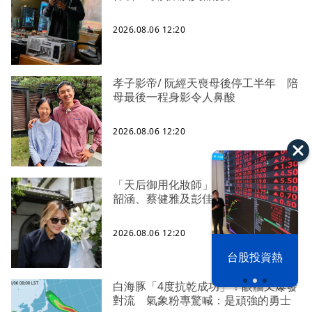
2026.08.06 12:20
孝子影帝/ 阮經天喪母後停工半年 陪
母最後一程身影令人鼻酸
2026.08.06 12:20
「天后御用化妝師」陳聆薇追思會 張
韶涵、蔡健雅及彭佳慧都到了
2026.08.06 12:20
以色列 穹頂
台股投資熱
之下
白海豚「4度抗乾成功」！眼牆又爆發
對流 氣象粉專驚喊：是頑強的勇士