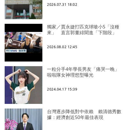
2026.07.31 18:02
獨家／賈永婕打匹克球嗆小S「沒種
來」 直言郭董緋聞進「下階段」
2026.08.02 12:45
一粒分手4年學長男友「痛哭一晚」
啦啦隊女神理想型曝光
2024.04.17 15:39
台灣逐步降低對中依賴 賴清德秀數
據：經濟創近50年最佳表現