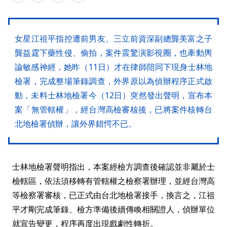
女星江祖平指控遭前男友、三立前資深副總龔美富之子
龔益霆下藥性侵、偷拍，案件震驚演影視圈，也牽動輿
論敏感神經，她昨（11日）才在律師陪同下現身士林地
檢署，完成整場筆錄調查，外界原以為偵辦程序正式啟
動，未料士林地檢署今（12日）突然發出聲明，宣布本
案「無管轄權」，經台灣高檢審核後，已將案件核轉台
北地檢署偵辦，讓外界錯愕不已。
士林地檢署聲明指出，本案經檢方調查後確認並非屬於士
檢轄區，依法須移轉有管轄權之檢察署辦理，並經台灣高
等檢察署審核，已正式由台北地檢署接手，換言之，江祖
平才剛完成筆錄、檢方準備後續傳喚相關證人，偵辦單位
就宣告變更，程序再度出現戲劇性轉折。