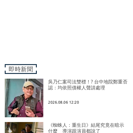
即時新聞
吳乃仁案司法雙標！? 台中地院鄭重否
認：均依照債權人聲請處理
2026.08.06 12:20
《蜘蛛人：重生日》結尾究竟在暗示
什麼 導演跟演員都說了