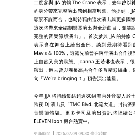
二度參與 JJA 的鶴 The Crane 表示，
的身分帶來完整演出感到相當興奮。他提到，JJ
願景不謀而合，也期待藉由這次演出與更多國際音樂人
這次將帶來全編制樂團演出與全新曲目，並笑
完整的音樂節版演出」。首次參與 JJA 的持修 C
表示會在舞台上給出全部。談到最期待看到的演
Mavis & 100%，透露先前曾在跨年演出合
上自然又美的狀態。Joanna 王若琳也表示，很開
演出，過去曾與團長高杰合作多首精彩編曲，這次
句「We’re bringing it!」預告演出能量。
今年 JJA 將持續集結超過80組海內外音樂
跨夜 DJ 演出及「TMC Blvd. 北流大道」
音樂節體驗。更多卡司及演出資訊將陸續公布，
ELEVEN ibon 機台熱賣中。
更新時間
2026.07.09 09:30 臺北時間