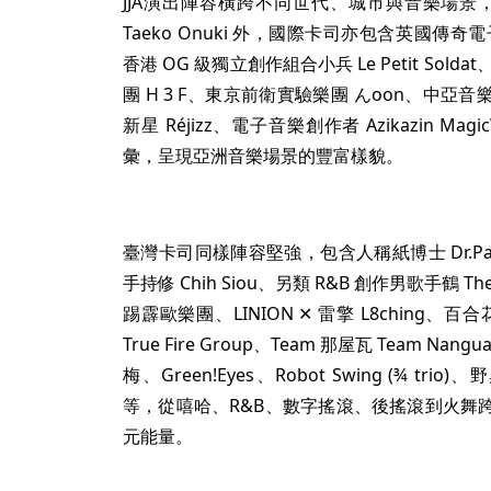
JJA演出陣容橫跨不同世代、城市與音樂場景，除日
Taeko Onuki 外，國際卡司亦包含英國傳奇電子搖滾
香港 OG 級獨立創作組合小兵 Le Petit Sol
團 H 3 F、東京前衛實驗樂團 んoon、中亞音樂新
新星 Réjizz、電子音樂創作者 Azikazin M
彙，呈現亞洲音樂場景的豐富樣貌。
臺灣卡司同樣陣容堅強，包含人稱紙博士 Dr.Pap
手持修 Chih Siou、另類 R&B 創作男歌手鶴 The 
踢霹歐樂團、LINION ✕ 雷擎 L8ching、百合花 
True Fire Group、Team 那屋瓦 Team Nangua
梅、Green!Eyes、Robot Swing (¾ trio)
等，從嘻哈、R&B、數字搖滾、後搖滾到火舞
元能量。