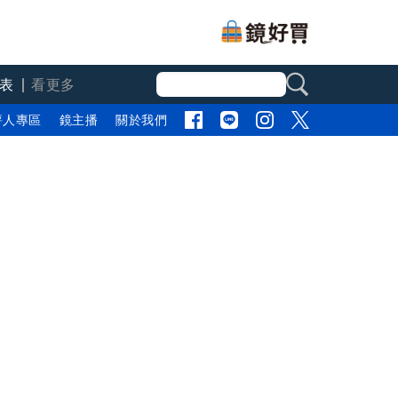
表
看更多
評人專區
鏡主播
關於我們