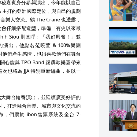
去年曾以神秘嘉賓身分參與演出，今年能以自己
A 主打的亞洲國際定位，與自己的規劃
交流。鶴 The Crane 也透露，
說會仔細搭配造型，準備「有史以來最
hih Siou 則直呼：「我好興奮！」並
出，他點名范曉萱 & 100%樂團
作後對他們產生感情，也很喜歡他們在舞台
心能與 TPO Band 踢霹歐樂團帶來
也將為 JJA 特別重新編曲，並以一
人於七大舞台輪番演出，並延續廣受好評的
封街派對，打造融合音樂、城市與文化交流的
們票於 ibon售票系統及全台 7-