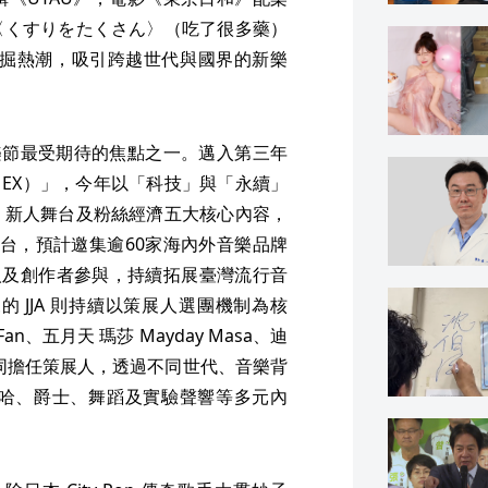
〈くすりをたくさん〉（吃了很多藥）
發掘熱潮，吸引跨越世代與國界的新樂
音樂節最受期待的焦點之一。邁入第三年
O（TMEX）」，今年以「科技」與「永續」
、新人舞台及粉絲經濟五大核心內容，
際平台，預計邀集逾60家海內外音樂品牌
人及創作者參與，持續拓展臺灣流行音
的 JJA 則持續以策展人選團機制為核
Fan、五月天 瑪莎 Mayday Masa、迪
 劉柏君共同擔任策展人，透過不同世代、音樂背
哈、爵士、舞蹈及實驗聲響等多元內