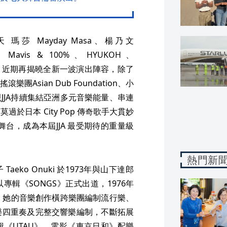
月天 瑪莎 Mayday Masa、楊乃文
Mavis & 100%、HYUKOH、
精彩卡司後，近期再揭曉全新一波演出陣容，除了
Asian Dub Foundation、小
外，展現JJA持續集結亞洲多元音樂能量、串連
日本 City Pop 傳奇歌手大貫妙
臺灣舞台，成為本屆JJA 最受期待的重量級
熱門新
aeko Onuki 於1973年與山下達郎
年以專輯《SONGS》正式出道，1976年
。她的音樂創作橫跨樂團編制流行樂、
樂四重奏及完整交響樂編制，不斷拓展
《UTAU》，電影《東京日和》配樂