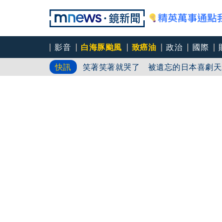
影音
白海豚颱風
致癌油
政治
國際
中颱「白海豚」逼近北台灣 星宇台日
快訊
笑著笑著就哭了 被遺忘的日本喜劇天
角頭大哥變身親情喜劇 羅志祥噴貢丸