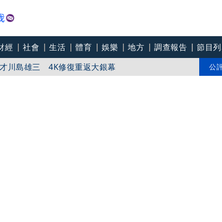
財經
社會
生活
體育
娛樂
地方
調查報告
節目列
8航班異動！8日加開疏運
才川島雄三 4K修復重返大銀幕
公
爽打王識賢「神臉黏飯粒」 喜提「搞笑MVP」