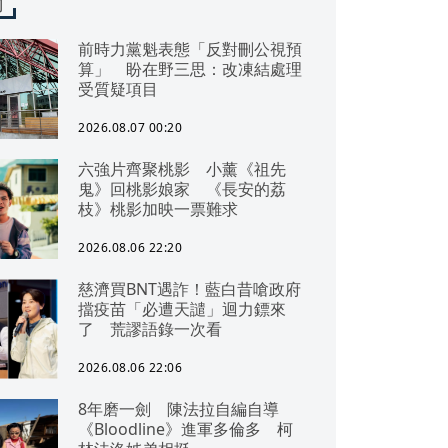
聞
前時力黨魁表態「反對刪公視預
算」 盼在野三思：改凍結處理
受質疑項目
2026.08.07 00:20
六強片齊聚桃影 小薰《祖先
鬼》回桃影娘家 《長安的荔
枝》桃影加映一票難求
2026.08.06 22:20
慈濟買BNT遇詐！藍白昔嗆政府
擋疫苗「必遭天譴」迴力鏢來
了 荒謬語錄一次看
2026.08.06 22:06
8年磨一劍 陳法拉自編自導
《Bloodline》進軍多倫多 柯