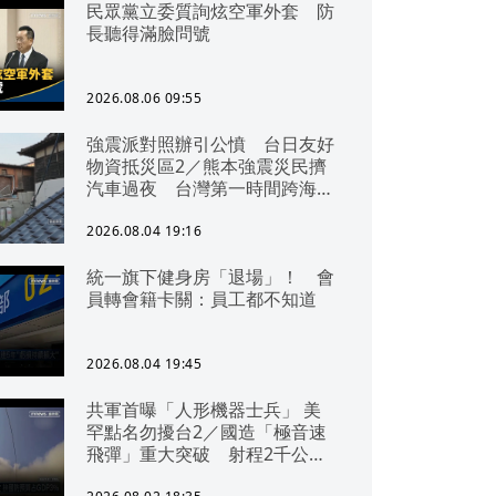
民眾黨立委質詢炫空軍外套 防
長聽得滿臉問號
2026.08.06 09:55
強震派對照辦引公憤 台日友好
物資抵災區2／熊本強震災民擠
汽車過夜 台灣第一時間跨海急
援
2026.08.04 19:16
統一旗下健身房「退場」！ 會
員轉會籍卡關：員工都不知道
2026.08.04 19:45
共軍首曝「人形機器士兵」 美
罕點名勿擾台2／國造「極音速
飛彈」重大突破 射程2千公里
可「直通北京」