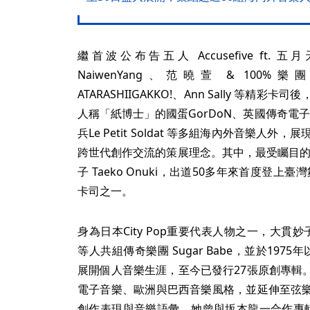
繼首波公布告五人 Accusefive ft. 五
NaiwenYang、范曉萱 & 100%樂團 
ATARASHIIGAKKO!、Ann Sally 等
人稱「紙博士」的國蛋GorDoN、英國傳奇電子搖滾樂團
兵Le Petit Soldat 等多組海內外音樂人
跨世代創作交流的策展理念。其中，最受矚目的莫過於
子 Taeko Onuki，出道50多年來首度登上
卡司之一。
身為日本City Pop重要代表人物之一，大貫妙子 T
等人共組傳奇樂團 Sugar Babe，並於1975
展開個人音樂生涯，至今已發行27張原創專輯
電子音樂、歐洲與巴西音樂風格，並延伸至弦
創作表現與音樂語彙。她曾與坂本龍一合作專輯