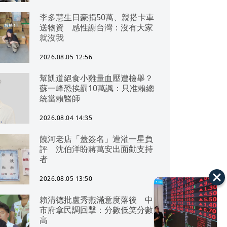
李多慧生日豪捐50萬、親搭卡車
送物資 感性謝台灣：沒有大家
就沒我
2026.08.05 12:56
幫凱道絕食小雞量血壓遭檢舉？
蘇一峰恐挨罰10萬諷：只准賴總
統當賴醫師
2026.08.04 14:35
饒河老店「蓋簽名」遭灌一星負
評 沈伯洋盼蔣萬安出面勸支持
者
2026.08.05 13:50
賴清德批盧秀燕滿意度落後 中
市府拿民調回擊：分數低笑分數
高