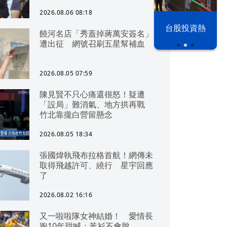
2026.08.06 08:18
以色列 穹頂
台股投資熱
饒河名店「秀蓋掉蔣萬安簽名」
之下
遭出征 網號召刷五星幫補血
2026.08.05 07:59
陳見賢不只心痛還很怒！疑遭
「設局」難消氣、地方拱再戰
竹北靠攏白營留懸念
2026.08.05 18:34
張國煒執飛布拉格首航！網傳未
取得飛越許可、繞行 星宇回應
了
2026.08.02 16:16
又一啦啦隊女神結婚！ 愛情長
跑10年甜喊：黃衫不會脫