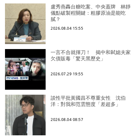
盧秀燕轟台糖吃案、中央蓋牌 林靜
儀點破製程關鍵：粗膠原油是能吃
膩？
2026.08.04 15:55
一言不合就揮刀！ 揭中和弒媳夫家
欠債販毒「驚天黑歷史」
2026.07.29 19:55
談性平批黃國昌不尊重女性 沈伯
洋：對我和范雲態度「差超多」
2026.08.04 08:57