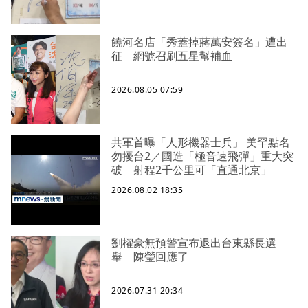
饒河名店「秀蓋掉蔣萬安簽名」遭出
征 網號召刷五星幫補血
2026.08.05 07:59
共軍首曝「人形機器士兵」 美罕點名
勿擾台2／國造「極音速飛彈」重大突
破 射程2千公里可「直通北京」
2026.08.02 18:35
劉櫂豪無預警宣布退出台東縣長選
舉 陳瑩回應了
2026.07.31 20:34