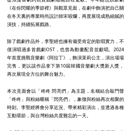
《在你閃耀的季節裡》與觀眾見面，在劇中飾演把自己關
在冬天裏的專業時尚設計師宋嘏爛，再度展現成熟細膩的
演技，持續拓展戲路。
除了戲劇作品外，李聖經也擁有備受肯定的歌唱實力，不
僅演唱過多首戲劇OST，也曾為動畫配音並獻唱。2024
年首度挑戰音樂劇《阿拉丁》，飾演茉莉公主，演出場場
完售，更以該作品拿下第10屆韓國音樂劇大獎新人獎，
再次展現全方位的舞台魅力。
本次見面會以「咚咚 閃亮們」為主題，名稱結合敲門聲
「咚咚」與粉絲暱稱「閃亮們」，象徵與粉絲再次相聚的
時刻。李聖經將會分享近況、帶來精彩演出，並透過各種
互動環節，與台灣粉絲共度難忘的一天。