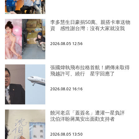
李多慧生日豪捐50萬、親搭卡車送物
資 感性謝台灣：沒有大家就沒我
2026.08.05 12:56
張國煒執飛布拉格首航！網傳未取得
飛越許可、繞行 星宇回應了
2026.08.02 16:16
饒河老店「蓋簽名」遭灌一星負評
沈伯洋盼蔣萬安出面勸支持者
2026.08.05 13:50