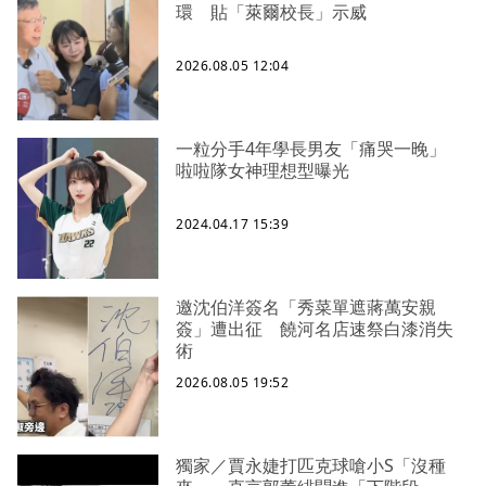
環 貼「萊爾校長」示威
2026.08.05 12:04
一粒分手4年學長男友「痛哭一晚」
啦啦隊女神理想型曝光
2024.04.17 15:39
邀沈伯洋簽名「秀菜單遮蔣萬安親
簽」遭出征 饒河名店速祭白漆消失
術
2026.08.05 19:52
獨家／賈永婕打匹克球嗆小S「沒種