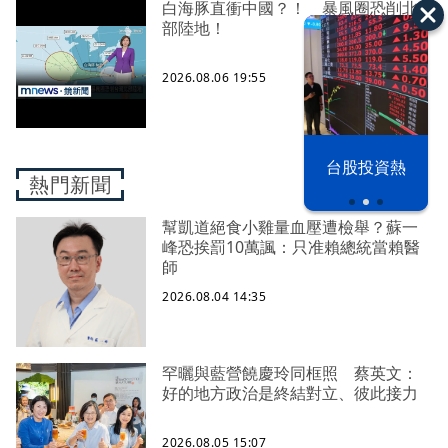
白海豚直衝中國？！ 暴風圈恐削北
部陸地！
2026.08.06 19:55
以色列 穹頂
台股投資熱
之下
熱門新聞
幫凱道絕食小雞量血壓遭檢舉？蘇一
峰恐挨罰10萬諷：只准賴總統當賴醫
師
2026.08.04 14:35
罕曬與藍營饒慶玲同框照 蔡英文：
好的地方政治是終結對立、彼此接力
2026.08.05 15:07