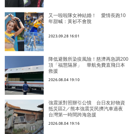
又一啦啦隊女神結婚！ 愛情長跑10
年甜喊：黃衫不會脫
2023.09.28 16:01
降低避難所染疫風險！慈濟再急調200
頂「福慧隔屏」 華航免費直飛日本
救援
2026.08.04 19:10
強震派對照辦引公憤 台日友好物資
抵災區2／熊本強震災民擠汽車過夜
台灣第一時間跨海急援
2026.08.04 19:16