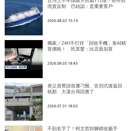
台灣上半年採購天然氣112億！祭停買
現貨反制 巴紐認：是重要客戶
2026.08.02 15:14
獨家／24H不打烊「回收手機」靠AI精
算價格！ 民眾驚：比店面划算
2026.08.05 18:45
喪父員警請假遭刁難、告別式後返回
執勤 大溪分局回應了
2026.07.31 18:02
不刻名字了！柯文哲卸腳鐐改戴手