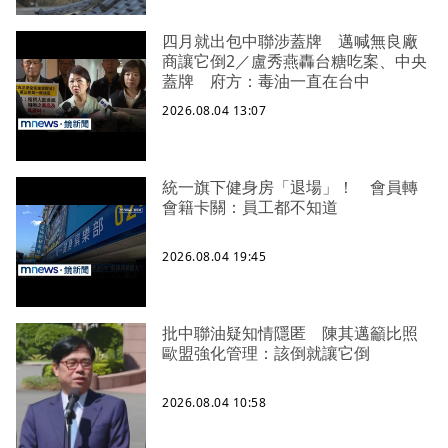
四月就出包中聯涉蓋牌 邁喊無良廠
商讓它倒2／盧秀燕轟台糖吃案、中央
蓋牌 府方：毒油一直在台中
2026.08.04 13:07
統一旗下健身房「退場」！ 會員轉
會籍卡關：員工都不知道
2026.08.04 19:45
批中聯油疑知情隱匿 陳其邁籲比照
歐盟強化管理：該倒就讓它倒
2026.08.04 10:58