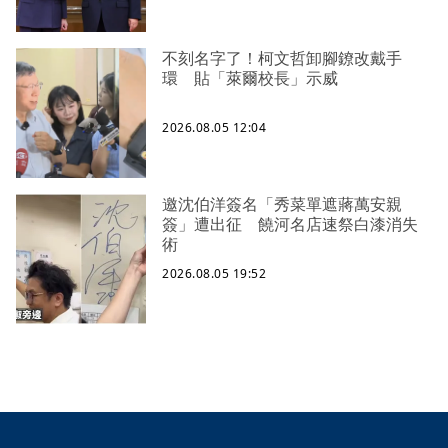
不刻名字了！柯文哲卸腳鐐改戴手
環 貼「萊爾校長」示威
2026.08.05 12:04
邀沈伯洋簽名「秀菜單遮蔣萬安親
簽」遭出征 饒河名店速祭白漆消失
術
2026.08.05 19:52