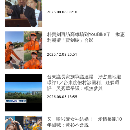
2026.08.06 08:18
朴寶劍再訪高雄騎到YouBike了 揪惠
利朝聖「寶劍樹」合影
2025.12.08 20:51
台東議長家族爭議連爆 涉占農地避
環評1／台東度假村涉圖利、疑躲環
評 吳秀華爭議：概無參與
2026.08.05 18:55
又一啦啦隊女神結婚！ 愛情長跑10
年甜喊：黃衫不會脫