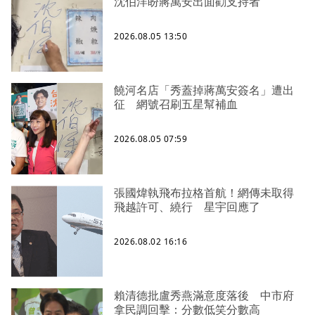
沈伯洋盼蔣萬安出面勸支持者
2026.08.05 13:50
饒河名店「秀蓋掉蔣萬安簽名」遭出
征 網號召刷五星幫補血
2026.08.05 07:59
張國煒執飛布拉格首航！網傳未取得
飛越許可、繞行 星宇回應了
2026.08.02 16:16
賴清德批盧秀燕滿意度落後 中市府
拿民調回擊：分數低笑分數高