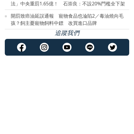
法」中央重罰1.65億！ 石崇良：不設20%門檻全下架
開罰致癌油延誤通報 寵物食品也淪陷2／毒油燒向毛
孩？飼主憂寵物飼料中鏢 改買進口品牌
追蹤我們