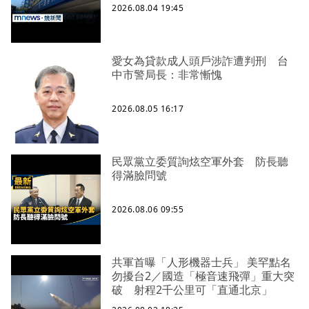
2026.08.04 19:45
愛女為貸款成人頭戶涉詐遭判刑 台
中市警局長：非常慚愧
2026.08.05 16:17
民眾黨立委質詢炫空軍外套 防長聽
得滿臉問號
2026.08.06 09:55
共軍首曝「人形機器士兵」 美罕點名
勿擾台2／國造「極音速飛彈」重大突
破 射程2千公里可「直通北京」