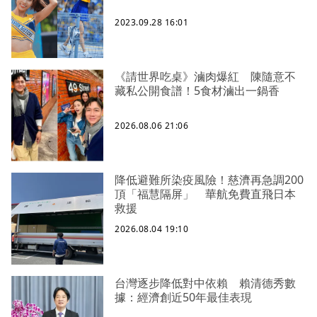
2023.09.28 16:01
《請世界吃桌》滷肉爆紅 陳隨意不
藏私公開食譜！5食材滷出一鍋香
2026.08.06 21:06
降低避難所染疫風險！慈濟再急調200
頂「福慧隔屏」 華航免費直飛日本
救援
2026.08.04 19:10
台灣逐步降低對中依賴 賴清德秀數
據：經濟創近50年最佳表現