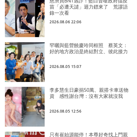
慈濟買BNT遇詐！藍白昔嗆政府擋疫
苗「必遭天譴」迴力鏢來了 荒謬語
錄一次看
2026.08.06 22:06
罕曬與藍營饒慶玲同框照 蔡英文：
好的地方政治是終結對立、彼此接力
2026.08.05 15:07
李多慧生日豪捐50萬、親搭卡車送物
資 感性謝台灣：沒有大家就沒我
2026.08.05 12:56
只有崔始源能停！本尊好奇找上門親