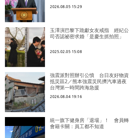
2026.08.05 15:29
玉澤演巴黎下跪獻女友戒指 經紀公
司否認祕密求婚「是慶生抓拍照」
2025.02.05 15:08
強震派對照辦引公憤 台日友好物資
抵災區2／熊本強震災民擠汽車過夜
台灣第一時間跨海急援
2026.08.04 19:16
統一旗下健身房「退場」！ 會員轉
會籍卡關：員工都不知道