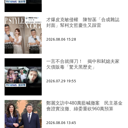
才爆皮克敏侵權 陳智菡「合成雜誌
封面」幫柯文哲慶生又踩雷
2026.08.06 15:28
一言不合就揮刀！ 揭中和弒媳夫家
欠債販毒「驚天黑歷史」
2026.07.29 19:55
鄭麗文訪中480萬藍喊撤案 民主基金
會證實沒撤、綠委重砍960萬預算
2026.08.06 13:45