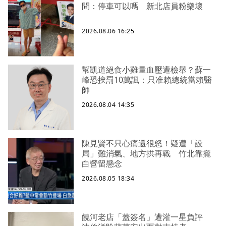
問：停車可以嗎 新北店員粉樂壞
2026.08.06 16:25
幫凱道絕食小雞量血壓遭檢舉？蘇一
峰恐挨罰10萬諷：只准賴總統當賴醫
師
2026.08.04 14:35
陳見賢不只心痛還很怒！疑遭「設
局」難消氣、地方拱再戰 竹北靠攏
白營留懸念
2026.08.05 18:34
饒河老店「蓋簽名」遭灌一星負評