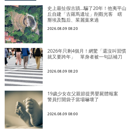
史上最扯假古蹟...騙了20年！他夷平山
丘自建「古羅馬遺址」削觀光客 瞎
掰埃及豔后、茱麗葉來過
2026.08.09 08:20
2026年只剩4個月！網驚「還沒叫習慣
就又要跨年」 單身者被一句話補刀
2026.08.09 08:20
19歲少女在父親節提男嬰屍體報案
警員打開袋子當場嚇壞了
2026.08.09 08:00