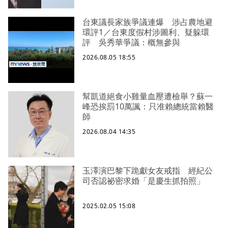
台東議長家族爭議連爆 涉占農地避
環評1／台東度假村涉圖利、疑躲環
評 吳秀華爭議：概無參與
2026.08.05 18:55
幫凱道絕食小雞量血壓遭檢舉？蘇一
峰恐挨罰10萬諷：只准賴總統當賴醫
師
2026.08.04 14:35
玉澤演巴黎下跪獻女友戒指 經紀公
司否認祕密求婚「是慶生抓拍照」
2025.02.05 15:08