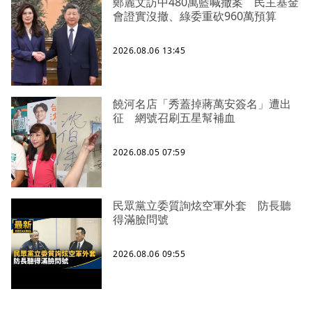
鄭麗文訪中480萬藍喊撤案 民主基金
會證實沒撤、綠委重砍960萬預算
2026.08.06 13:45
饒河名店「秀蓋掉蔣萬安簽名」遭出
征 網號召刷五星幫補血
2026.08.05 07:59
民眾黨立委質詢炫空軍外套 防長聽
得滿臉問號
2026.08.06 09:55