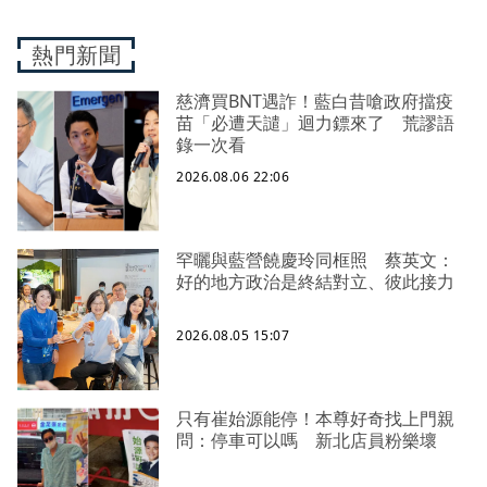
熱門新聞
慈濟買BNT遇詐！藍白昔嗆政府擋疫
苗「必遭天譴」迴力鏢來了 荒謬語
錄一次看
2026.08.06 22:06
罕曬與藍營饒慶玲同框照 蔡英文：
好的地方政治是終結對立、彼此接力
2026.08.05 15:07
只有崔始源能停！本尊好奇找上門親
問：停車可以嗎 新北店員粉樂壞