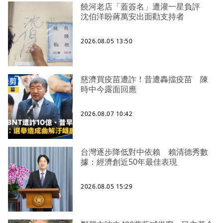
饒河老店「蓋簽名」遭灌一星負評
沈伯洋盼蔣萬安出面勸支持者
2026.08.05 13:50
慈濟買疫苗遭詐！昔遭轟擋疫苗 陳
時中今露面回應
2026.08.07 10:42
台灣逐步降低對中依賴 賴清德秀數
據：經濟創近50年最佳表現
2026.08.05 15:29