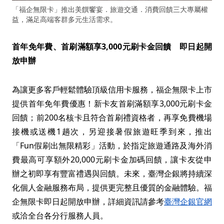
「福企無限卡」推出美饌饗宴．旅遊交通．消費回饋三大專屬權
益，滿足高端客群多元生活需求。
首年免年費、首刷滿額享3,000元刷卡金回饋 即日起開
放申辦
為讓更多客戶輕鬆體驗頂級信用卡服務，福企無限卡上市
提供首年免年費優惠！新卡友首刷滿額享3,000元刷卡金
回饋；前200名核卡且符合首刷禮資格者，再享免費機場
接機或送機1趟次，另迎接暑假旅遊旺季到來，推出
「Fun假刷出無限精彩」活動，於指定旅遊通路及海外消
費最高可享額外20,000元刷卡金加碼回饋，讓卡友從申
辦之初即享有豐富禮遇與回饋。未來，臺灣企銀將持續深
化個人金融服務布局，提供更完整且優質的金融體驗。福
企無限卡即日起開放申辦，詳細資訊請參考
臺灣企銀官網
或洽全台各分行服務人員。