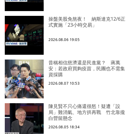
操盤美股免熬夜！ 納斯達克12/6正
式實施「23小時交易」
2026.08.06 19:05
昔稱相信慈濟還是民進黨？ 蔣萬
安：若政府買夠疫苗，民團也不需集
資採購
2026.08.07 10:53
陳見賢不只心痛還很怒！疑遭「設
局」難消氣、地方拱再戰 竹北靠攏
白營留懸念
2026.08.05 18:34