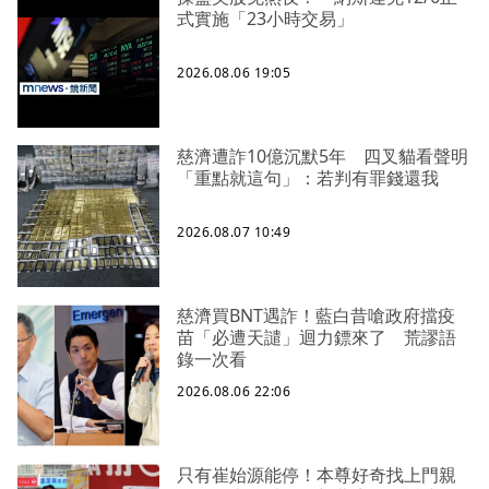
式實施「23小時交易」
2026.08.06 19:05
慈濟遭詐10億沉默5年 四叉貓看聲明
「重點就這句」：若判有罪錢還我
2026.08.07 10:49
慈濟買BNT遇詐！藍白昔嗆政府擋疫
苗「必遭天譴」迴力鏢來了 荒謬語
錄一次看
2026.08.06 22:06
只有崔始源能停！本尊好奇找上門親