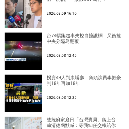
2026.08.09 16:10
台74轎跑超車失控自撞護欄 又衝撞
中央分隔島翻覆
2026.08.08 12:45
拐賣49人到柬埔寨 角頭演員李振豪
判18年再加18年
2026.08.03 12:25
總統府家庭日「台灣寶貝」爬上台
賴清德幽默喊：等我卸任交棒給你