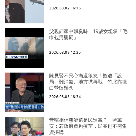
2026.08.02 16:16
父親節家中飄臭味 19歲女坦承「毛
巾包男嬰屍」
2026.08.09 12:35
陳見賢不只心痛還很怒！疑遭「設
局」難消氣、地方拱再戰 竹北靠攏
白營留懸念
2026.08.05 18:34
昔稱相信慈濟還是民進黨？ 蔣萬
安：若政府買夠疫苗，民團也不需集
資採購