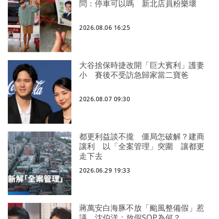
問：停車可以嗎 新北店員粉樂壞
2026.08.06 16:25
大谷捨保時捷改開「巨大賓利」護妻
小 賽後不受訪急歸家當二寶爸
2026.08.07 09:30
都更利益談不攏 僵局怎破解？建商
讓利 以「全案管理」突圍 讓都更
走下去
2026.06.29 19:33
蔣萬安白海豚不放「颱風整備假」惹
議 沈伯洋：放假SOP為何？