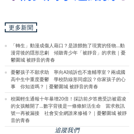
更多新聞
「轉生」動漫成傷人藉口？是誰餵飽了現實的怪物…動
漫背後的隱形悲劇 傾聽青少年「被靜音」的求救｜憂
鬱圍城 被靜音的青春
憂鬱孩子不願求助 寧向AI傾訴也不進輔導室？兩成國
高中生中重度憂鬱 學校防線形同虛設？你家孩子的心
事 你知道嗎？｜憂鬱圍城 被靜音的青春
校園輕生通報十年暴增20倍！採訪前夕答應受訪被霸凌
的女孩離開了…數字背後是一條條鮮活生命 當求救訊
號一再被漏接 社會安全網誰來修補？｜憂鬱圍城 被靜
音的青春
追蹤我們