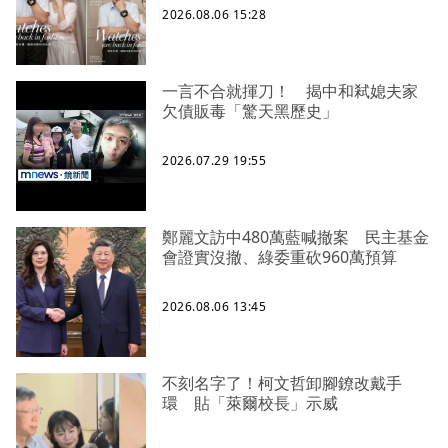
2026.08.06 15:28
一言不合就揮刀！ 揭中和弒媳夫家
欠債販毒「驚天黑歷史」
2026.07.29 19:55
鄭麗文訪中480萬藍喊撤案 民主基金
會證實沒撤、綠委重砍960萬預算
2026.08.06 13:45
不刻名字了！柯文哲卸腳鐐改戴手
環 貼「萊爾校長」示威