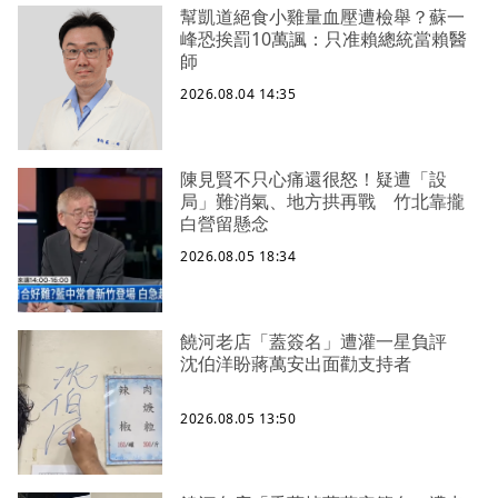
幫凱道絕食小雞量血壓遭檢舉？蘇一
峰恐挨罰10萬諷：只准賴總統當賴醫
師
2026.08.04 14:35
陳見賢不只心痛還很怒！疑遭「設
局」難消氣、地方拱再戰 竹北靠攏
白營留懸念
2026.08.05 18:34
饒河老店「蓋簽名」遭灌一星負評
沈伯洋盼蔣萬安出面勸支持者
2026.08.05 13:50