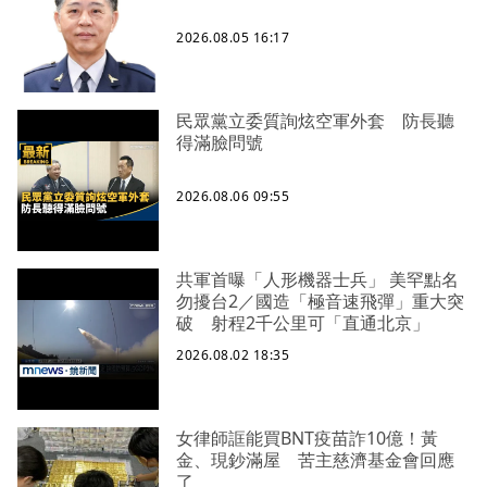
2026.08.05 16:17
民眾黨立委質詢炫空軍外套 防長聽
得滿臉問號
2026.08.06 09:55
共軍首曝「人形機器士兵」 美罕點名
勿擾台2／國造「極音速飛彈」重大突
破 射程2千公里可「直通北京」
2026.08.02 18:35
女律師誆能買BNT疫苗詐10億！黃
金、現鈔滿屋 苦主慈濟基金會回應
了