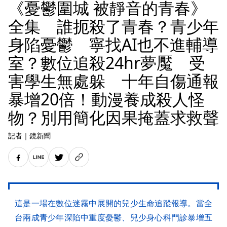
《憂鬱圍城 被靜音的青春》
全集 誰扼殺了青春？青少年
身陷憂鬱 寧找AI也不進輔導
室？數位追殺24hr夢魘 受
害學生無處躲 十年自傷通報
暴增20倍！動漫養成殺人怪
物？別用簡化因果掩蓋求救聲
記者
｜
鏡新聞
這是一場在數位迷霧中展開的兒少生命追蹤報導。當全
台兩成青少年深陷中重度憂鬱、兒少身心科門診暴增五