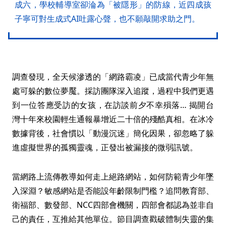
成六，學校輔導室卻淪為「被隱形」的防線，近四成孩
子寧可對生成式AI吐露心聲，也不願敲開求助之門。
調查發現，全天候滲透的「網路霸凌」已成當代青少年無
處可躲的數位夢魘。採訪團隊深入追蹤，過程中我們更遇
到一位答應受訪的女孩，在訪談前夕不幸殞落… 揭開台
灣十年來校園輕生通報暴增近二十倍的殘酷真相。在冰冷
數據背後，社會慣以「動漫沉迷」簡化因果，卻忽略了躲
進虛擬世界的孤獨靈魂，正發出被漏接的微弱訊號。
當網路上流傳教導如何走上絕路網站，如何防範青少年墜
入深淵？敏感網站是否能設年齡限制門檻？追問教育部、
衛福部、數發部、NCC四部會機關，四部會都認為並非自
己的責任，互推給其他單位。節目調查戳破體制失靈的集