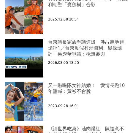
利朝聖「寶劍樹」合影
2025.12.08 20:51
台東議長家族爭議連爆 涉占農地避
環評1／台東度假村涉圖利、疑躲環
評 吳秀華爭議：概無參與
2026.08.05 18:55
又一啦啦隊女神結婚！ 愛情長跑10
年甜喊：黃衫不會脫
2023.09.28 16:01
《請世界吃桌》滷肉爆紅 陳隨意不