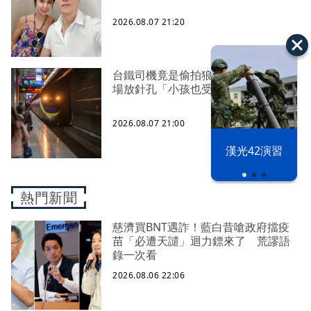
2026.08.07 21:20
台鐵司機竟是偷拍狼 車站廁所、農
場放針孔「小孩也受害」
2026.08.07 21:00
漢光42演習
熱門新聞
慈濟買BNT遇詐！藍白昔嗆政府擋疫
苗「必遭天譴」迴力鏢來了 荒謬語
錄一次看
2026.08.06 22:06