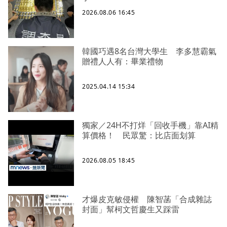
2026.08.06 16:45
韓國巧遇8名台灣大學生 李多慧霸氣
贈禮人人有：畢業禮物
2025.04.14 15:34
獨家／24H不打烊「回收手機」靠AI精
算價格！ 民眾驚：比店面划算
2026.08.05 18:45
才爆皮克敏侵權 陳智菡「合成雜誌
封面」幫柯文哲慶生又踩雷