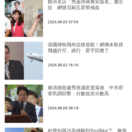
饒河名店「秀蓋掉蔣萬安簽名」遭出
征 網號召刷五星幫補血
2026.08.05 07:59
張國煒執飛布拉格首航！網傳未取得
飛越許可、繞行 星宇回應了
2026.08.02 16:16
賴清德批盧秀燕滿意度落後 中市府
拿民調回擊：分數低笑分數高
2026.08.06 08:18
朴寶劍再訪高雄騎到YouBike了 揪惠