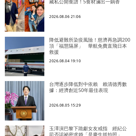
藏私公開食譜！5食材滷出一鍋香
2026.08.06 21:06
降低避難所染疫風險！慈濟再急調200
頂「福慧隔屏」 華航免費直飛日本
救援
2026.08.04 19:10
台灣逐步降低對中依賴 賴清德秀數
據：經濟創近50年最佳表現
2026.08.05 15:29
玉澤演巴黎下跪獻女友戒指 經紀公
司否認祕密求婚「是慶生抓拍照」