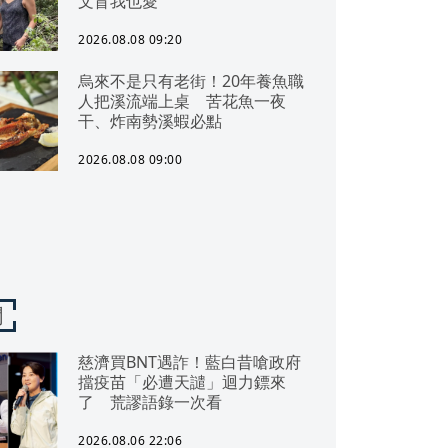
文盲我也愛
2026.08.08 09:20
烏來不是只有老街！20年養魚職
人把溪流端上桌 苦花魚一夜
干、炸南勢溪蝦必點
2026.08.08 09:00
聞
慈濟買BNT遇詐！藍白昔嗆政府
擋疫苗「必遭天譴」迴力鏢來
了 荒謬語錄一次看
2026.08.06 22:06