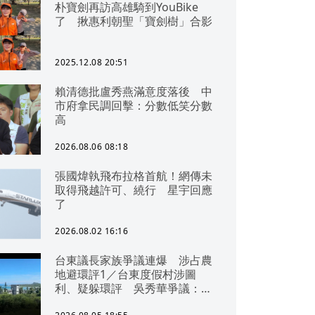
朴寶劍再訪高雄騎到YouBike
了 揪惠利朝聖「寶劍樹」合影
2025.12.08 20:51
賴清德批盧秀燕滿意度落後 中
市府拿民調回擊：分數低笑分數
高
2026.08.06 08:18
張國煒執飛布拉格首航！網傳未
取得飛越許可、繞行 星宇回應
了
2026.08.02 16:16
台東議長家族爭議連爆 涉占農
地避環評1／台東度假村涉圖
利、疑躲環評 吳秀華爭議：概
無參與