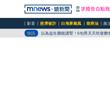
遊日瘋買恢復衣「穿」越疲勞 2因素
影音
慈濟被詐
白海豚颱風
致癌油
政
以為益生菌能護腎！6旬男天天吃發酵
快訊
男大生遭脫光圍毆慘死公園 主嫌稱「