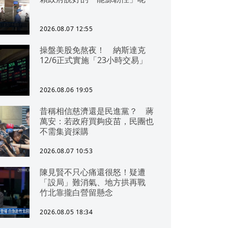
2026.08.07 12:55
操盤美股免熬夜！ 納斯達克
12/6正式實施「23小時交易」
2026.08.06 19:05
昔稱相信慈濟還是民進黨？ 蔣
萬安：若政府買夠疫苗，民團也
不需集資採購
2026.08.07 10:53
陳見賢不只心痛還很怒！疑遭
「設局」難消氣、地方拱再戰
竹北靠攏白營留懸念
2026.08.05 18:34