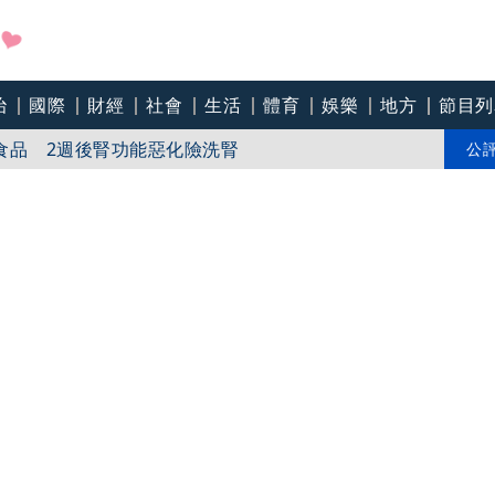
助旺
治
國際
財經
社會
生活
體育
娛樂
地方
節目列
食品 2週後腎功能惡化險洗腎
公
有輕度智障」仍被判無期！少年犯也重判30年