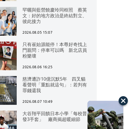
罕曬與藍營饒慶玲同框照 蔡英
文：好的地方政治是終結對立、
彼此接力
2026.08.05 15:07
只有崔始源能停！本尊好奇找上
門親問：停車可以嗎 新北店員
粉樂壞
2026.08.06 16:25
慈濟遭詐10億沉默5年 四叉貓
看聲明「重點就這句」：若判有
罪錢還我
2026.08.07 10:49
大谷翔平回饋日本小學「每校普
發3手套」 廠商揭超暖細節