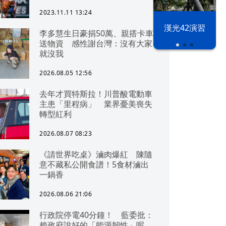
2023.11.11 13:24
漢光42演習
李多慧生日豪捐50萬、親搭卡車
送物資 感性謝台灣：沒有大家
就沒我
2026.08.05 12:56
去年才買特斯拉！川普酸電動車
主患「里程病」 業界憂美喪失
轉型紅利
2026.08.07 08:23
《請世界吃桌》滷肉爆紅 陳隨
意不藏私公開食譜！5食材滷出
一鍋香
2026.08.06 21:06
行政院停電40分鐘！ 藍委批：
賴政府說好的「能源韌性」呢