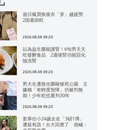
聞
遊日瘋買恢復衣「穿」越疲勞
2因素助旺
2026.08.08 09:20
以為益生菌能護腎！6旬男天天
吃發酵食品 2週後腎功能惡化
險洗腎
2026.08.08 09:20
男大生遭脫光圍毆慘死公園 主
嫌稱「有輕度智障」仍被判無
期！少年犯也重判30年
2026.08.08 09:20
姜厚任小24歲女友「3碩1博」
遭疑有詭！台大回應了 他喊：