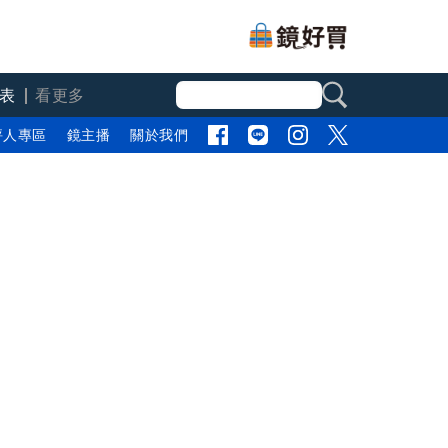
表
看更多
評人專區
鏡主播
關於我們