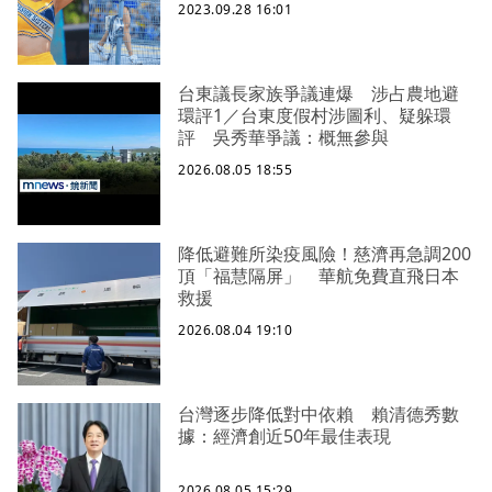
2023.09.28 16:01
台東議長家族爭議連爆 涉占農地避
環評1／台東度假村涉圖利、疑躲環
評 吳秀華爭議：概無參與
2026.08.05 18:55
降低避難所染疫風險！慈濟再急調200
頂「福慧隔屏」 華航免費直飛日本
救援
2026.08.04 19:10
台灣逐步降低對中依賴 賴清德秀數
據：經濟創近50年最佳表現
2026.08.05 15:29