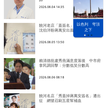
2026.08.04 14:35
以色列 穹頂
饒河老店「蓋簽名」遭灌一星負評
之下
沈伯洋盼蔣萬安出面勸支持者
2026.08.05 13:50
賴清德批盧秀燕滿意度落後 中市府
拿民調回擊：分數低笑分數高
2026.08.06 08:18
饒河名店「秀蓋掉蔣萬安簽名」遭出
征 網號召刷五星幫補血