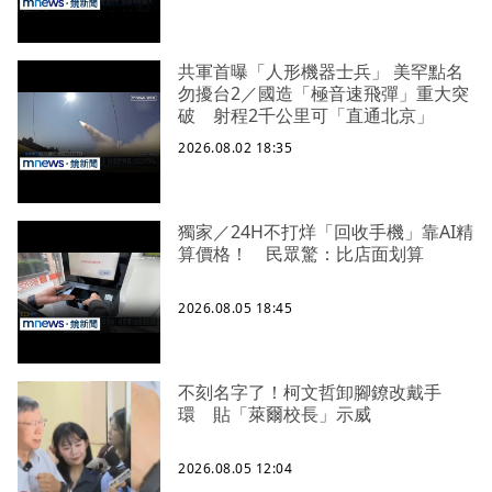
共軍首曝「人形機器士兵」 美罕點名
勿擾台2／國造「極音速飛彈」重大突
破 射程2千公里可「直通北京」
2026.08.02 18:35
獨家／24H不打烊「回收手機」靠AI精
算價格！ 民眾驚：比店面划算
2026.08.05 18:45
不刻名字了！柯文哲卸腳鐐改戴手
環 貼「萊爾校長」示威
2026.08.05 12:04