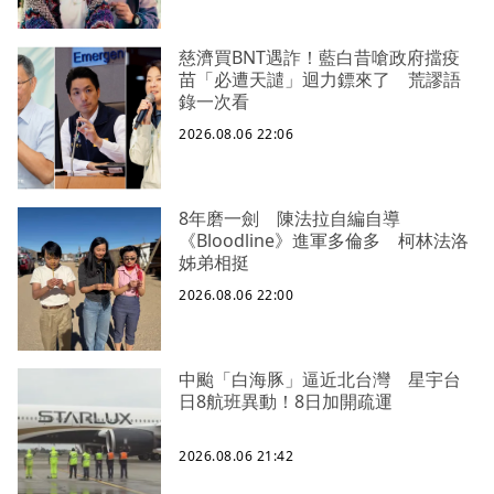
慈濟買BNT遇詐！藍白昔嗆政府擋疫
苗「必遭天譴」迴力鏢來了 荒謬語
錄一次看
2026.08.06 22:06
8年磨一劍 陳法拉自編自導
《Bloodline》進軍多倫多 柯林法洛
姊弟相挺
2026.08.06 22:00
中颱「白海豚」逼近北台灣 星宇台
日8航班異動！8日加開疏運
2026.08.06 21:42