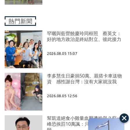
熱門新聞
罕曬與藍營饒慶玲同框照 蔡英文：
好的地方政治是終結對立、彼此接力
2026.08.05 15:07
李多慧生日豪捐50萬、親搭卡車送物
資 感性謝台灣：沒有大家就沒我
2026.08.05 12:56
幫凱道絕食小雞量血壓遭檢舉？蘇一
峰恐挨罰10萬諷：只准賴總統當賴醫
師