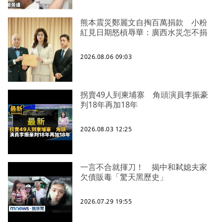
熊本震災鄭麗文自掏百萬捐款 小粉
紅見日期怒槓辱華：廣西水災怎不捐
2026.08.06 09:03
拐賣49人到柬埔寨 角頭演員李振豪
判18年再加18年
2026.08.03 12:25
一言不合就揮刀！ 揭中和弒媳夫家
欠債販毒「驚天黑歷史」
2026.07.29 19:55