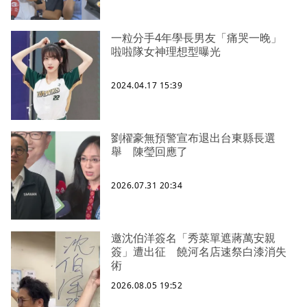
一粒分手4年學長男友「痛哭一晚」
啦啦隊女神理想型曝光
2024.04.17 15:39
劉櫂豪無預警宣布退出台東縣長選
舉 陳瑩回應了
2026.07.31 20:34
邀沈伯洋簽名「秀菜單遮蔣萬安親
簽」遭出征 饒河名店速祭白漆消失
術
2026.08.05 19:52