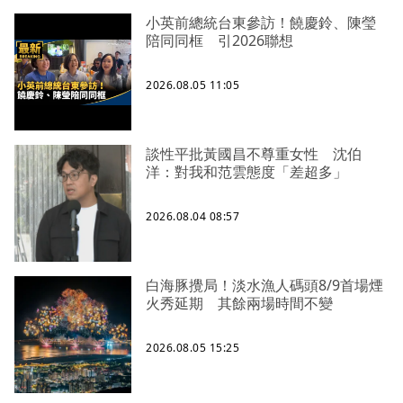
小英前總統台東參訪！饒慶鈴、陳瑩
陪同同框 引2026聯想
2026.08.05 11:05
談性平批黃國昌不尊重女性 沈伯
洋：對我和范雲態度「差超多」
2026.08.04 08:57
白海豚攪局！淡水漁人碼頭8/9首場煙
火秀延期 其餘兩場時間不變
2026.08.05 15:25