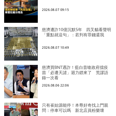
2026.08.07 09:15
慈濟遭詐10億沉默5年 四叉貓看聲明
「重點就這句」：若判有罪錢還我
2026.08.07 10:49
慈濟買BNT遇詐！藍白昔嗆政府擋疫
苗「必遭天譴」迴力鏢來了 荒謬語
錄一次看
2026.08.06 22:06
只有崔始源能停！本尊好奇找上門親
問：停車可以嗎 新北店員粉樂壞