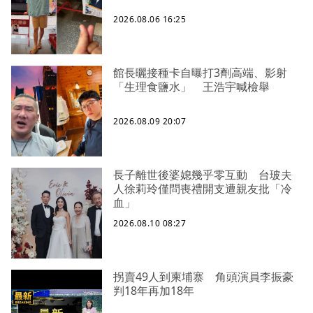
2026.08.06 16:25
館長曬接種卡自曝打3劑高端、影射
「生理食鹽水」 王浩宇喊檢舉
2026.08.09 20:07
長子離世後婆媳幾乎零互動 台玻夫
人徐莉玲僅問喪禮開支遭親友批「冷
血」
2026.08.10 08:27
拐賣49人到柬埔寨 角頭演員李振豪
判18年再加18年