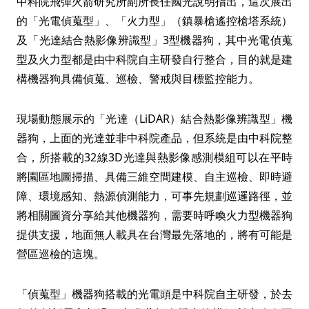
中科院飛彈火箭研究所副所長任國光說明指出，這次展出
的「光電偵蒐型」、「火力型」（鎮暴槍遙控槍塔系統）
及「光達結合熱影像辨識型」3型機器狗，其中光電偵蒐
型及火力型都是由中科院自主研發自行整合，目的就是建
構機器狗具備偵蒐、巡檢、警戒與目標監控能力。
現場動態展示的「光達（LiDAR）結合熱影像辨識型」機
器狗，上面的光達並非中科院產品，但系統是由中科院整
合，所搭載的32線3D光達與熱影像感測模組可以在平時
將園區地圖掃描、具備三維空間建模、自主巡檢、即時避
障、環境感知、熱源偵測能力，可事先規劃巡邏路徑，並
將相關圖資分享給其他機器狗，需要時呼喚火力型機器狗
提供支援，地面無人載具在台灣最先落地的，將有可能是
營區巡檢的這塊。
「偵蒐型」機器狗搭載的光電頭是中科院自主研發，於去