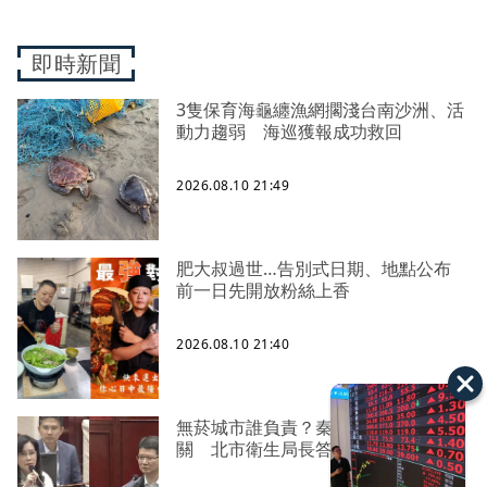
即時新聞
3隻保育海龜纏漁網擱淺台南沙洲、活
動力趨弱 海巡獲報成功救回
2026.08.10 21:49
肥大叔過世…告別式日期、地點公布
前一日先開放粉絲上香
2026.08.10 21:40
無菸城市誰負責？秦慧珠連問主管機
關 北市衛生局長答不出