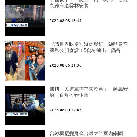
島跨海送雲林安養
2026.08.08 13:45
《請世界吃桌》滷肉爆紅 陳隨意不
藏私公開食譜！5食材滷出一鍋香
2026.08.06 21:06
醫稱「民進黨擋中國疫苗」 蔣萬安
嗆：百般刁難企業
2026.08.09 12:45
台鐵機廠變身全台最大半室內樂園