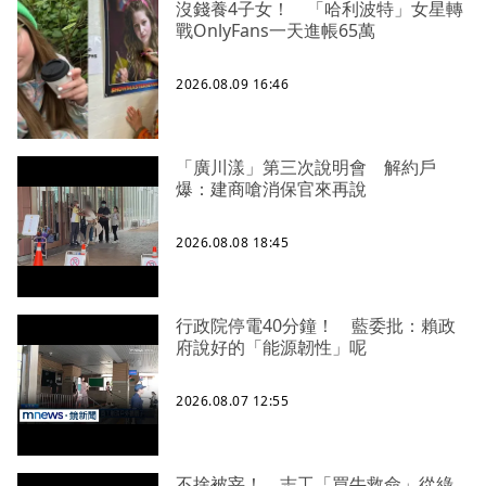
沒錢養4子女！ 「哈利波特」女星轉
戰OnlyFans一天進帳65萬
2026.08.09 16:46
「廣川漾」第三次說明會 解約戶
爆：建商嗆消保官來再說
2026.08.08 18:45
行政院停電40分鐘！ 藍委批：賴政
府說好的「能源韌性」呢
2026.08.07 12:55
不捨被宰！ 志工「買牛救命」從綠