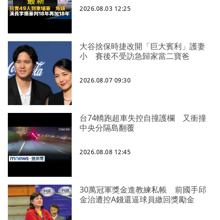
2026.08.03 12:25
大谷捨保時捷改開「巨大賓利」護妻
小 賽後不受訪急歸家當二寶爸
2026.08.07 09:30
台74轎跑超車失控自撞護欄 又衝撞
中央分隔島翻覆
2026.08.08 12:45
30萬冠軍獎金進教練私帳 前國手邱
金治遭控A錢還逼球員繳回獎勵金