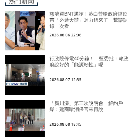
熱門新聞
慈濟買BNT遇詐！藍白昔嗆政府擋疫
苗「必遭天譴」迴力鏢來了 荒謬語
錄一次看
2026.08.06 22:06
行政院停電40分鐘！ 藍委批：賴政
府說好的「能源韌性」呢
2026.08.07 12:55
「廣川漾」第三次說明會 解約戶
爆：建商嗆消保官來再說
2026.08.08 18:45