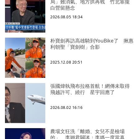
局」難消氣、地方拱再戰 竹北靠攏
白營留懸念
2026.08.05 18:34
朴寶劍再訪高雄騎到YouBike了 揪惠
利朝聖「寶劍樹」合影
2025.12.08 20:51
張國煒執飛布拉格首航！網傳未取得
飛越許可、繞行 星宇回應了
2026.08.02 16:16
農場文狂洗「離婚、女兒不是檢場
的」 李翊君闢謠：李媽一度當真