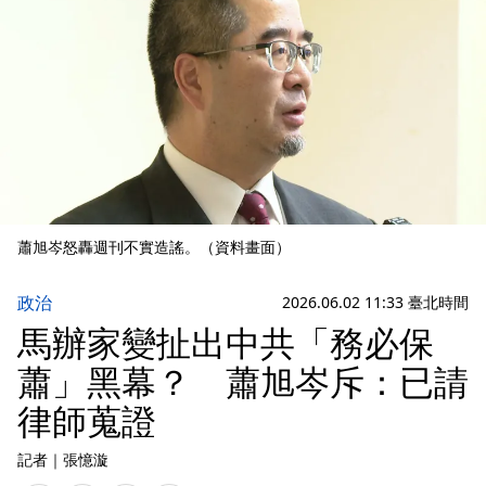
蕭旭岑怒轟週刊不實造謠。（資料畫面）
政治
2026.06.02 11:33 臺北時間
馬辦家變扯出中共「務必保
蕭」黑幕？ 蕭旭岑斥：已請
律師蒐證
記者
｜
張憶漩