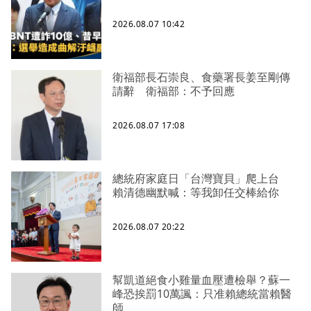
2026.08.07 10:42
衛福部長石崇良、食藥署長姜至剛傳
請辭 衛福部：不予回應
2026.08.07 17:08
總統府家庭日「台灣寶貝」爬上台
賴清德幽默喊：等我卸任交棒給你
2026.08.07 20:22
幫凱道絕食小雞量血壓遭檢舉？蘇一
峰恐挨罰10萬諷：只准賴總統當賴醫
師