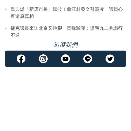
畢典爆「新店市長」風波！詹江村發文引霸凌 議員心
疼還原真相
捷克議長來訪北京又跳腳 黃暐瀚嘆：證明九二共識行
不通
追蹤我們