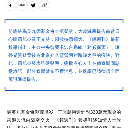
前總統馬英九因基金會金流疑雲，大義滅親提告前昔日
心腹蕭旭岑及王光慈，風波持續擴大。《鏡週刊》最新
報導指出，中共中央曾要求涉台系統「務必保蕭」，讓
外界質疑背後有北京介入藍營兩岸路線之爭的痕跡。對
此，蕭旭岑發表強硬聲明，痛批有心人士在偵查期間惡
意放話、部分媒體散布不實消息，並透露已請律師全面
蒐證準備提告。
馬英九基金會與蕭旭岑、王光慈兩造針對330萬元現金的
來源與流向隔空交火，《鏡週刊》報導引述知情人士說
法，指中共中央為了避免此事件衝擊後續兩岸交流，曾大