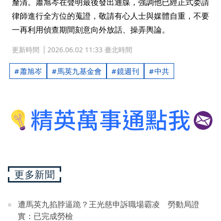
釐清。蕭旭岑在聲明最後發出通牒，強調他已經正式委請
律師進行全方位的蒐證，敬請有心人士與媒體自重，不要
一再利用偵查期間刻意向外放話、操弄輿論。
更新時間
2026.06.02 11:33 臺北時間
蕭旭岑
馬英九基金會
鏡週刊
中共
更多新聞
遭馬英九掐脖逼跪？王光慈申訴職場霸凌 勞動局證
實：已完成勞檢