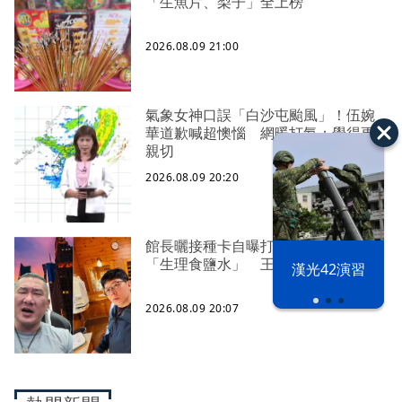
「生魚片、梨子」全上榜
2026.08.09 21:00
氣象女神口誤「白沙屯颱風」！伍婉
華道歉喊超懊惱 網暖打氣：覺得更
親切
2026.08.09 20:20
館長曬接種卡自曝打3劑高端、影射
「生理食鹽水」 王浩宇喊檢舉
漢光42演習
2026.08.09 20:07