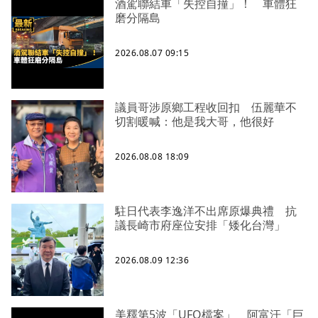
酒駕聯結車「失控自撞」！ 車體狂
磨分隔島
2026.08.07 09:15
議員哥涉原鄉工程收回扣 伍麗華不
切割暖喊：他是我大哥，他很好
2026.08.08 18:09
駐日代表李逸洋不出席原爆典禮 抗
議長崎市府座位安排「矮化台灣」
2026.08.09 12:36
美釋第5波「UFO檔案」 阿富汗「巨