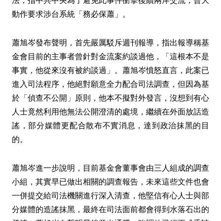
動作要求涉台系統「務必保蕭」。
蕭旭岑發布聲明，首先嚴厲駁斥週刊報導，指出報導稱基
金會目前的主事者曾針對金流案約談過他，「這根本不是
事實，他從來沒有被約談過」。蕭旭岑憤怒直言，此案已
進入司法程序，他絕對願意全力配合司法調查，但因為基
於「偵查不公開」原則，他本不擬對外發言，沒想到有心
人士竟然利用他無法公開澄清的處境，繼續在外面放話造
謠，部分媒體更配合散布不實消息，達到政治抹黑的目
的。
蕭旭岑進一步說明，目前基金會董事會由三人組成的調查
小組，其實早已做出相關的調查報告，未來這些文件也會
一併提交給司法機關進行深入清查，他堅信有心人士與部
分媒體的造謠抹黑，最終在司法面前都會得到水落石出的