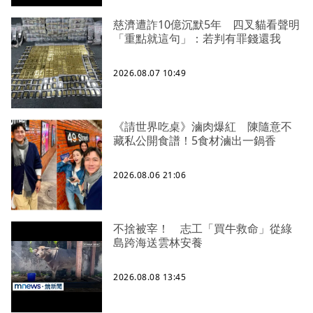
慈濟遭詐10億沉默5年 四叉貓看聲明
「重點就這句」：若判有罪錢還我
2026.08.07 10:49
《請世界吃桌》滷肉爆紅 陳隨意不
藏私公開食譜！5食材滷出一鍋香
2026.08.06 21:06
不捨被宰！ 志工「買牛救命」從綠
島跨海送雲林安養
2026.08.08 13:45