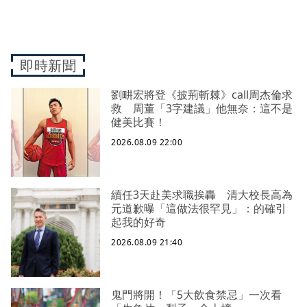
即時新聞
劉畊宏將登《披荊斬棘》call周杰倫求
救 周董「3字建議」他無奈：這不是
健美比賽！
2026.08.09 22:00
續任3天赴美求職挨轟 清大校長高為
元道歉曝「這做法很罕見」：的確引
起我的好奇
2026.08.09 21:40
鬼門將開！「5大飲食禁忌」一次看