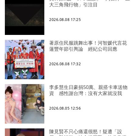
大三角飛行物」引注目
2026.08.08 17:25
著原住民服跳舞出事！河智媛代言花
蓮豐年節引輿論 經紀公司回應
2026.08.08 17:32
李多慧生日豪捐50萬、親搭卡車送物
資 感性謝台灣：沒有大家就沒我
2026.08.05 12:56
陳見賢不只心痛還很怒！疑遭「設