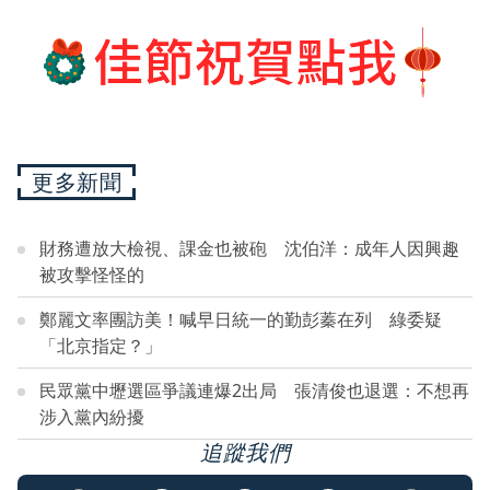
更多新聞
財務遭放大檢視、課金也被砲 沈伯洋：成年人因興趣
被攻擊怪怪的
鄭麗文率團訪美！喊早日統一的勤彭蓁在列 綠委疑
「北京指定？」
民眾黨中壢選區爭議連爆2出局 張清俊也退選：不想再
涉入黨內紛擾
追蹤我們