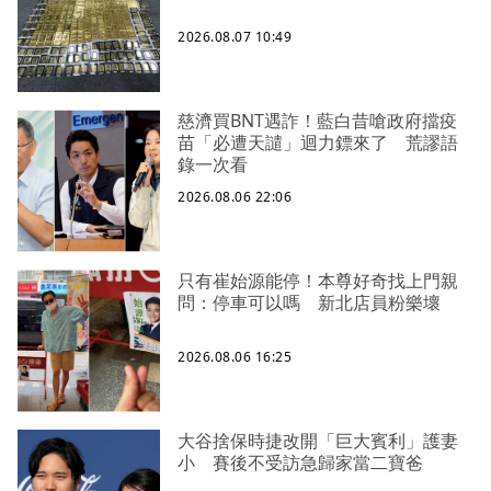
2026.08.07 10:49
慈濟買BNT遇詐！藍白昔嗆政府擋疫
苗「必遭天譴」迴力鏢來了 荒謬語
錄一次看
2026.08.06 22:06
只有崔始源能停！本尊好奇找上門親
問：停車可以嗎 新北店員粉樂壞
2026.08.06 16:25
大谷捨保時捷改開「巨大賓利」護妻
小 賽後不受訪急歸家當二寶爸