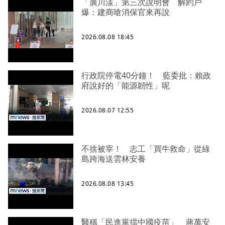
「廣川漾」第三次說明會 解約戶
爆：建商嗆消保官來再說
2026.08.08 18:45
行政院停電40分鐘！ 藍委批：賴政
府說好的「能源韌性」呢
2026.08.07 12:55
不捨被宰！ 志工「買牛救命」從綠
島跨海送雲林安養
2026.08.08 13:45
醫稱「民進黨擋中國疫苗」 蔣萬安