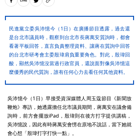
民進黨立委吳沛憶今（1日）在廣播節目透露，過去還
是台北市議員時，觀察到台北市長蔣萬安質詢時，都會
看著平板回答，直言負責整理資料、讓蔣在質詢中回答
的台北市研考會主委殷瑋肩負重要角色。對此，殷瑋回
酸，顯然吳沛憶沒當過行政官員，還說面對像吳沛憶這
麼優秀的民代質詢，誰有任何心力去看任何其他資料。
吳沛憶今（1日）早接受資深媒體人周玉蔻節目《新聞放
鞭炮》專訪，她透露擔任北市議員期間，蔣萬安在議會備
詢時，前方會擺放iPad，殷瑋則在後方打字提供講稿，
吳沛憶說，因此有時蔣萬安會愣在原地不說話，當下她就
會心想「殷瑋打字打快一點」。