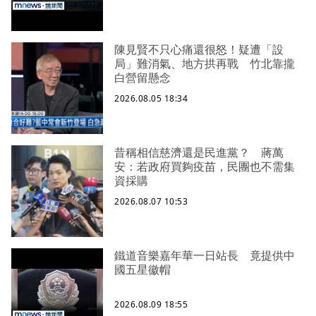
陳見賢不只心痛還很怒！疑遭「設
局」難消氣、地方拱再戰 竹北靠攏
白營留懸念
2026.08.05 18:34
昔稱相信慈濟還是民進黨？ 蔣萬
安：若政府買夠疫苗，民團也不需集
資採購
2026.08.07 10:53
鐵道音樂嘉年華一日站長 竟提供中
國五星徽帽
2026.08.09 18:55