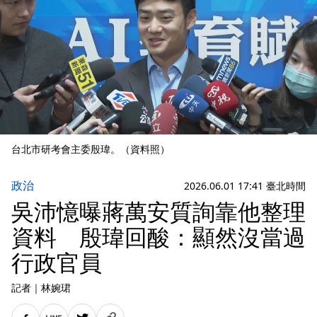
台北市研考會主委殷瑋。（資料照）
政治
2026.06.01 17:41 臺北時間
吳沛憶曝蔣萬安質詢靠他整理
資料 殷瑋回酸：顯然沒當過
行政官員
記者
｜
林婉珺