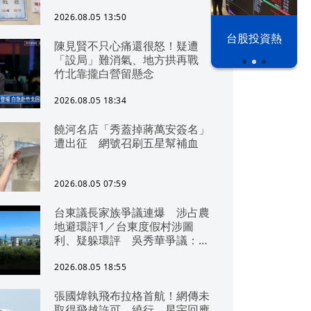
2026.08.05 13:50
以色列 穹頂
台股投資熱
陳見賢不只心痛還很怒！疑遭
之下
「設局」難消氣、地方拱再戰
竹北靠攏白營留懸念
2026.08.05 18:34
饒河名店「秀蓋掉蔣萬安簽名」
遭出征 網號召刷五星幫補血
2026.08.05 07:59
台東議長家族爭議連爆 涉占農
地避環評1／台東度假村涉圖
利、疑躲環評 吳秀華爭議：概
無參與
2026.08.05 18:55
張國煒執飛布拉格首航！網傳未
取得飛越許可、繞行 星宇回應