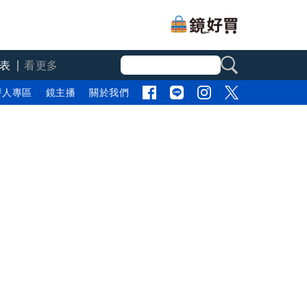
表
看更多
評人專區
鏡主播
關於我們