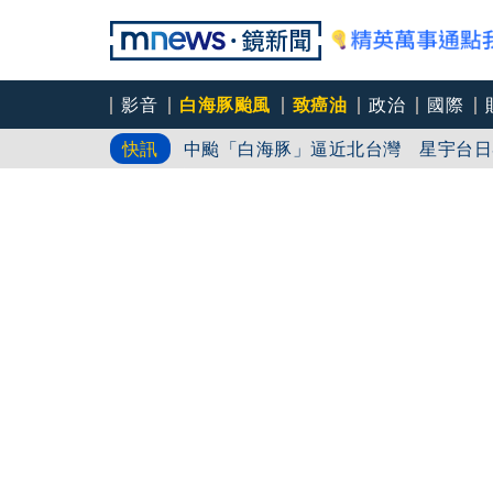
影音
白海豚颱風
致癌油
政治
國際
中颱「白海豚」逼近北台灣 星宇台日
快訊
笑著笑著就哭了 被遺忘的日本喜劇天
角頭大哥變身親情喜劇 羅志祥噴貢丸