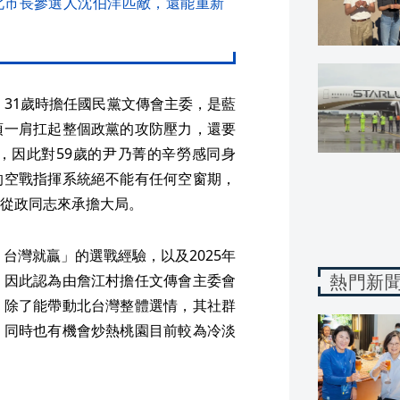
北市長參選人沈伯洋匹敵，還能重新
、31歲時擔任國民黨文傳會主委，是藍
須一肩扛起整個政黨的攻防壓力，還要
，因此對59歲的尹乃菁的辛勞感同身
的空戰指揮系統絕不能有任何空窗期，
從政同志來承擔大局。
、台灣就贏」的選戰經驗，以及2025年
熱門新
，因此認為由詹江村擔任文傳會主委會
，除了能帶動北台灣整體選情，其社群
，同時也有機會炒熱桃園目前較為冷淡