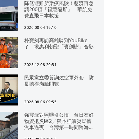
降低避難所染疫風險！慈濟再急
調200頂「福慧隔屏」 華航免
費直飛日本救援
2026.08.04 19:10
朴寶劍再訪高雄騎到YouBike
了 揪惠利朝聖「寶劍樹」合影
2025.12.08 20:51
民眾黨立委質詢炫空軍外套 防
長聽得滿臉問號
2026.08.06 09:55
強震派對照辦引公憤 台日友好
物資抵災區2／熊本強震災民擠
汽車過夜 台灣第一時間跨海急
援