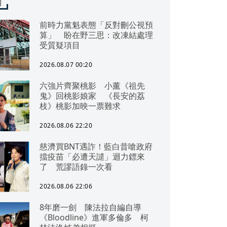
聞
前時力黨魁表態「反對刪公視預
算」 盼在野三思：改凍結處理
受質疑項目
2026.08.07 00:20
六強片齊聚桃影 小薰《祖先
鬼》回桃影娘家 《長安的荔
枝》桃影加映一票難求
2026.08.06 22:20
慈濟買BNT遇詐！藍白昔嗆政府
擋疫苗「必遭天譴」迴力鏢來
了 荒謬語錄一次看
2026.08.06 22:06
8年磨一劍 陳法拉自編自導
《Bloodline》進軍多倫多 柯