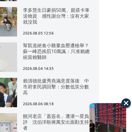
李多慧生日豪捐50萬、親搭卡車
送物資 感性謝台灣：沒有大家
就沒我
2026.08.05 12:56
幫凱道絕食小雞量血壓遭檢舉？
蘇一峰恐挨罰10萬諷：只准賴總
統當賴醫師
2026.08.04 14:35
賴清德批盧秀燕滿意度落後 中
市府拿民調回擊：分數低笑分數
高
2026.08.06 08:18
饒河老店「蓋簽名」遭灌一星負
評 沈伯洋盼蔣萬安出面勸支持
者