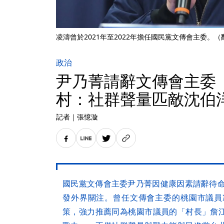
凌濤曾於2021年至2022年擔任國民黨文傳會主委。
政治
尹乃菁請辭文傳會主委
村：社群聲量匹敵沈伯
記者
｜
張憶漩
國民黨文傳會主委尹乃菁因健康因素請辭待命
發外界關注。曾任文傳會主委的桃園市議員
策，強力推薦同為桃園市議員的「村長」詹