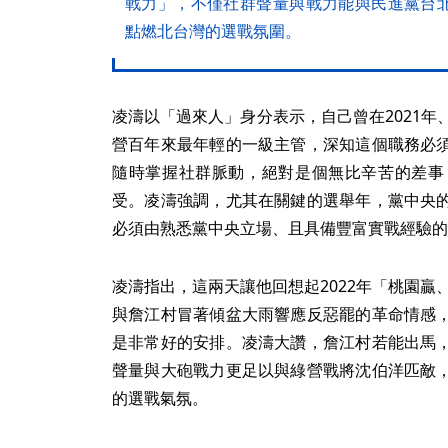
戰力」，不僅社群聲量與戰力能與民進黨台
點燃北台灣的選戰氛圍。
凌濤以「過來人」身分表示，自己曾在2021年
營百年來最年輕的一級主管，深知這個職務必
隨時掌握社群脈動，絕對是個無比辛苦的差事
受。凌濤強調，尤其在關鍵的選舉年，黨中央
必須由熟悉黨中央立場、且具備豐富實戰經驗的
凌濤指出，這兩天讓他回想起2022年「桃園贏
與詹江村冒著傾盆大雨響應反惡罷的革命情感
是非常好的安排。凌濤大讚，詹江村若能出馬
聲量與大砲戰力更足以與綠營戰將沈伯洋匹敵
的選戰氣氛。