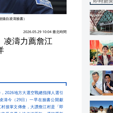
即時新
（翻攝自凌濤臉書）
2026.05.29 10:04 臺北時間
 凌濤力薦詹江
洋
，2026地方大選空戰總指揮人選引
凌濤今（29日）一早在臉書公開獻
江村接掌文傳會，大讚詹江村是「即