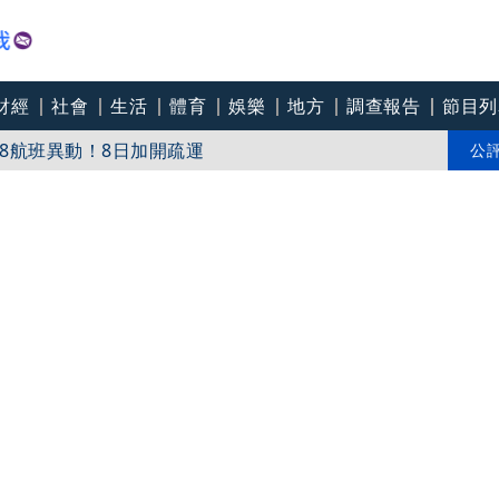
財經
社會
生活
體育
娛樂
地方
調查報告
節目列
8航班異動！8日加開疏運
才川島雄三 4K修復重返大銀幕
公
爽打王識賢「神臉黏飯粒」 喜提「搞笑MVP」