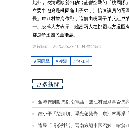
此外，凌濤還順勢勾勒出藍營空戰的「桃園隊
立委牛煦庭是桃園龜山子弟，江怡臻議員的選
長」詹江村並肩作戰，這個由桃園子弟兵組成
一。凌濤大方表示，雖然兩人在桃園地方選區
都是希望國民黨能贏。
更新時間
2026.05.29 10:04 臺北時間
國民黨
凌濤
詹江村
更多新聞
金溥聰掛斷馬以南電話 詹江村籲別再管馬
鍾小平「想姸姸」曝光怒提告 詹江村再爆
遭爆「喝茶對話」閩南狼認中國召妓 嗆詹