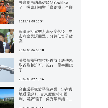
朴寶劍再訪高雄騎到YouBike
了 揪惠利朝聖「寶劍樹」合影
2025.12.08 20:51
賴清德批盧秀燕滿意度落後 中
市府拿民調回擊：分數低笑分數
高
2026.08.06 08:18
張國煒執飛布拉格首航！網傳未
取得飛越許可、繞行 星宇回應
了
2026.08.02 16:16
台東議長家族爭議連爆 涉占農
地避環評1／台東度假村涉圖
利、疑躲環評 吳秀華爭議：概
無參與