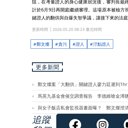
阻，在考量證人的身心健康狀況後，審判長最
計於6月9日再開庭繼續審理。這場原本被檢方
鍵證人的翻供與自爆失智爭議，讓接下來的法庭
更新時間
2026.05.20 08:23 臺北時間
鄭文燦
貪污
證人
汙點證人
更多新聞
鄭文燦案「大翻供」關鍵證人廖力廷遲到1h
馬英九基金會催交調查報告 李德維嗆金溥
與女子飯店私會監視器畫面曝？ 鄭文燦澄
追蹤