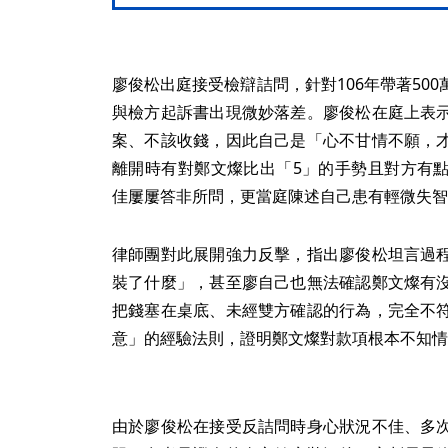
廖俊松出庭接受檢辯詰問，針對106年帶著50
與檢方起訴書出現微妙落差。廖俊松在庭上表
案、不該收錢，因此自己是「心不甘情不願，
離開時有對鄭文燦比出「5」的手勢且對方有
佳屢屢答非所問，更當庭陳述自己患有輕微失智
律師團對此展開強力反擊，指出廖俊松坦言過
裝了什麼」，甚至廖自己也無法確認鄭文燦有
把錢塞在桌底、未經雙方確認的行為，完全不
意」的經驗法則，證明鄭文燦對款項根本不知情
由於廖俊松在接受反詰問時身心狀況不佳、多