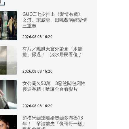
聞
GUCCI七夕推出《愛情有戲》
文淇、宋威龍、田曦薇演繹愛情
三重奏
2026.08.08 16:20
有片／颱風天窗外驚見「水龍
捲」掃過！ 淡水居民看傻了
2026.08.08 16:20
女公關欠50萬 3惡煞闖包廂性
侵逼吞精！嗆讓全台看影片
2026.08.08 16:20
超模米蘭達離婚奧蘭多布魯13
年！ 罕談前夫「像哥哥一樣」