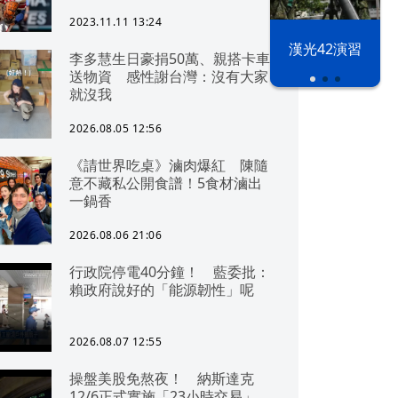
2023.11.11 13:24
漢光42演習
李多慧生日豪捐50萬、親搭卡車
送物資 感性謝台灣：沒有大家
就沒我
2026.08.05 12:56
《請世界吃桌》滷肉爆紅 陳隨
意不藏私公開食譜！5食材滷出
一鍋香
2026.08.06 21:06
行政院停電40分鐘！ 藍委批：
賴政府說好的「能源韌性」呢
2026.08.07 12:55
操盤美股免熬夜！ 納斯達克
12/6正式實施「23小時交易」