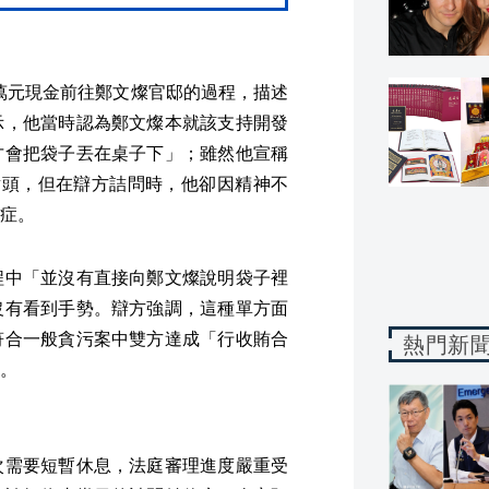
0萬元現金前往鄭文燦官邸的過程，描述
示，他當時認為鄭文燦本就該支持開發
才會把袋子丟在桌子下」；雖然他宣稱
點頭，但在辯方詰問時，他卻因精神不
症。
程中「並沒有直接向鄭文燦說明袋子裡
沒有看到手勢。辯方強調，這種單方面
符合一般貪污案中雙方達成「行收賄合
熱門新
。
次需要短暫休息，法庭審理進度嚴重受