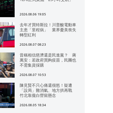
2026.08.06 19:05
去年才買特斯拉！川普酸電動車
主患「里程病」 業界憂美喪失
轉型紅利
2026.08.07 08:23
昔稱相信慈濟還是民進黨？ 蔣
萬安：若政府買夠疫苗，民團也
不需集資採購
2026.08.07 10:53
陳見賢不只心痛還很怒！疑遭
「設局」難消氣、地方拱再戰
竹北靠攏白營留懸念
2026.08.05 18:34