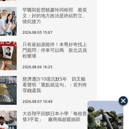
罕曬與藍營饒慶玲同框照 蔡英
文：好的地方政治是終結對立、
彼此接力
2026.08.05 15:07
只有崔始源能停！本尊好奇找上
門親問：停車可以嗎 新北店員
粉樂壞
2026.08.06 16:25
慈濟遭詐10億沉默5年 四叉貓
看聲明「重點就這句」：若判有
罪錢還我
2026.08.07 10:49
大谷翔平回饋日本小學「每校普
發3手套」 廠商揭超暖細節