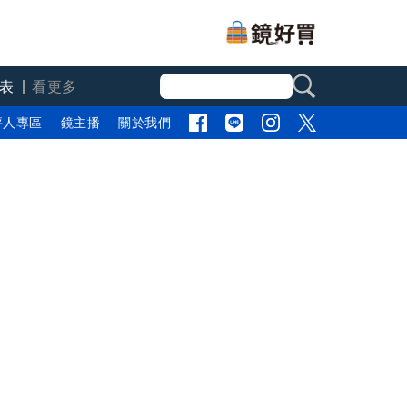
表
看更多
評人專區
鏡主播
關於我們