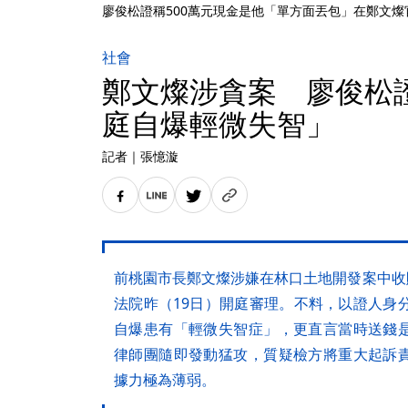
廖俊松證稱500萬元現金是他「單方面丟包」在鄭文
社會
鄭文燦涉貪案 廖俊松
庭自爆輕微失智」
記者
｜
張憶漩
前桃園市長鄭文燦涉嫌在林口土地開發案中收賄
法院昨（19日）開庭審理。不料，以證人身
自爆患有「輕微失智症」，更直言當時送錢
律師團隨即發動猛攻，質疑檢方將重大起訴
據力極為薄弱。