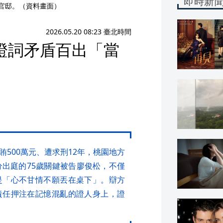
即時新
燦官邸。（資料畫面）
2026.05.20 08:23 臺北時間
證詞矛盾百出「當
500萬元、遭求刑12年，桃園地方
分出庭的75歲關鍵被告廖俊松，不僅
是「心不甘情不願丟在桌下」。辯方
責任押注在記憶混亂的證人身上，證