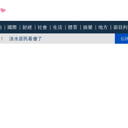
推出《愛情有戲》 文淇、宋威龍、田曦薇演繹愛情三重奏
治
國際
財經
社會
生活
體育
娛樂
地方
節目列
！ 淡水居民看傻了
公
吞精！嗆讓全台看影片