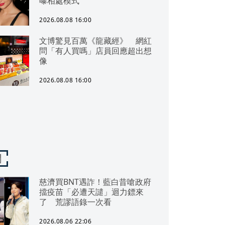
曝相處模式
2026.08.08 16:00
文博驚見百萬《龍藏經》 網紅
問「有人買嗎」店員回應超出想
像
2026.08.08 16:00
聞
慈濟買BNT遇詐！藍白昔嗆政府
擋疫苗「必遭天譴」迴力鏢來
了 荒謬語錄一次看
2026.08.06 22:06