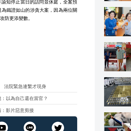
終諭知停止當日的詰問並休庭，全案預
視為鐵證如山的涉貪大案，因為兩位關
攻防更添變數。
r 法院緊急連繫才現身
聰：以為自己還在當官？
清：影片惡意剪接