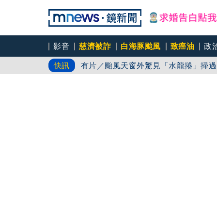
GUCCI七夕
影音
慈濟被詐
白海豚颱風
致癌油
政
有片／颱風天窗外驚見「水龍捲」掃過
快訊
女公關欠50萬 3惡煞闖包廂性侵逼