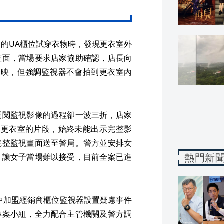
t館內的UA櫃位試穿衣物時，發現更衣室外
畫面，當場要求店家協助確認，店長向
反映，但強調監視器不會拍到更衣室內
調閱監視影像的過程卻一波三折，店家
開更衣室的片段，始終未能出示完整影
完整監視畫面送至警局。警方並安排女
熱門新
，讓女子當場難以接受，目前全案已進
中加盟經銷商櫃位監視器設置疑慮事件
專案小組，全力配合主管機關及警方調