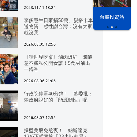
2023.11.11 13:24
漢光42演習
台股投資熱
李多慧生日豪捐50萬、親搭卡車
送物資 感性謝台灣：沒有大家
就沒我
2026.08.05 12:56
《請世界吃桌》滷肉爆紅 陳隨
意不藏私公開食譜！5食材滷出
一鍋香
2026.08.06 21:06
行政院停電40分鐘！ 藍委批：
賴政府說好的「能源韌性」呢
2026.08.07 12:55
操盤美股免熬夜！ 納斯達克
12/6正式實施「23小時交易」