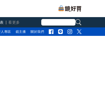
表
看更多
評人專區
鏡主播
關於我們