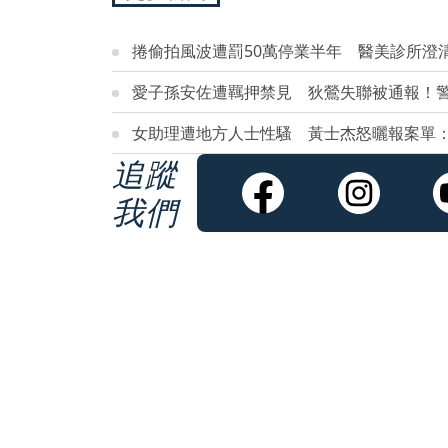
捲偷拍風波遭罰50萬停業半年 醫美診所澄
愛子孫安佐遭羈押禁見 狄鶯失聯被通報！
女助理遭地方人士性騷 黃士杰怒曬報案單
追蹤
我們