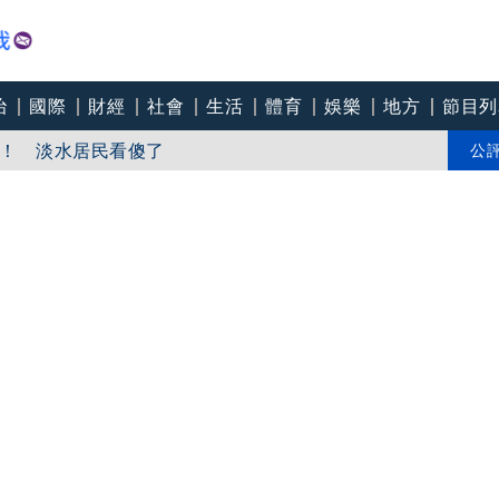
治
國際
財經
社會
生活
體育
娛樂
地方
節目列
！ 淡水居民看傻了
吞精！嗆讓全台看影片
公
罕談前夫「像哥哥一樣」曝相處模式