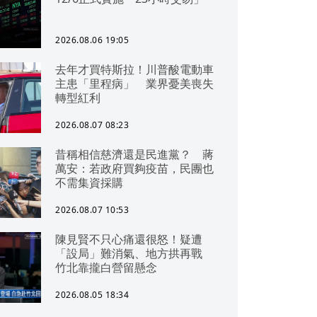
2026.08.06 19:05
去年才買特斯拉！川普酸電動車
主患「里程病」 業界憂美喪失
轉型紅利
2026.08.07 08:23
昔稱相信慈濟還是民進黨？ 蔣
萬安：若政府買夠疫苗，民團也
不需集資採購
2026.08.07 10:53
陳見賢不只心痛還很怒！疑遭
「設局」難消氣、地方拱再戰
竹北靠攏白營留懸念
2026.08.05 18:34