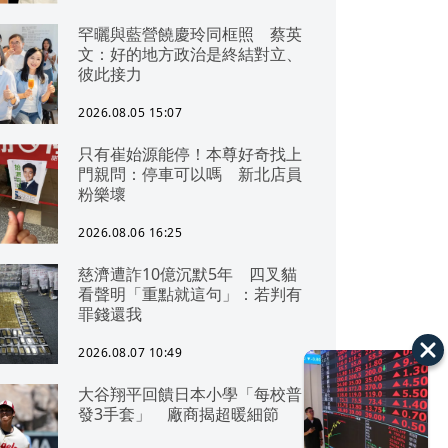
罕曬與藍營饒慶玲同框照 蔡英
文：好的地方政治是終結對立、
彼此接力
2026.08.05 15:07
只有崔始源能停！本尊好奇找上
門親問：停車可以嗎 新北店員
粉樂壞
2026.08.06 16:25
慈濟遭詐10億沉默5年 四叉貓
看聲明「重點就這句」：若判有
罪錢還我
2026.08.07 10:49
大谷翔平回饋日本小學「每校普
發3手套」 廠商揭超暖細節