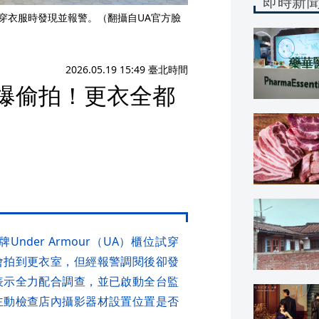
即時新
子試穿衣服時發現並報警。（翻攝自UA官方臉
2026.05.19 15:49 臺北時間
專櫃爆偷拍！更衣全都
Under Armour（UA）櫃位試穿
會拍到更衣室，但經報警調閱後卻發
表示全力配合調查，並已啟動全台監
主動檢查店內攝影器材設置位置是否