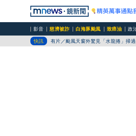
影音
慈濟被詐
白海豚颱風
致癌油
政
有片／颱風天窗外驚見「水龍捲」掃過
快訊
女公關欠50萬 3惡煞闖包廂性侵逼
超模米蘭達離婚奧蘭多布魯13年！ 