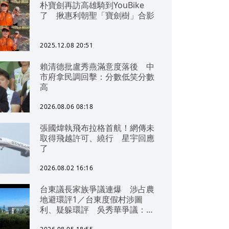
朴寶劍再訪高雄騎到YouBike
了 揪惠利朝聖「寶劍樹」合影
2025.12.08 20:51
賴清德批盧秀燕滿意度落後 中
市府拿民調回擊：分數低笑分數
高
2026.08.06 08:18
張國煒執飛布拉格首航！網傳未
取得飛越許可、繞行 星宇回應
了
2026.08.02 16:16
台東議長家族爭議連爆 涉占農
地避環評1／台東度假村涉圖
利、疑躲環評 吳秀華爭議：概
無參與