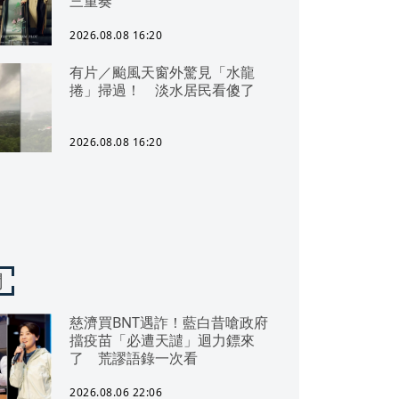
三重奏
2026.08.08 16:20
有片／颱風天窗外驚見「水龍
捲」掃過！ 淡水居民看傻了
2026.08.08 16:20
聞
慈濟買BNT遇詐！藍白昔嗆政府
擋疫苗「必遭天譴」迴力鏢來
了 荒謬語錄一次看
2026.08.06 22:06