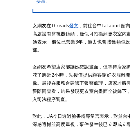
妥當。
女網友在Threads
發文
，前往台中LaLapor
高處設有監視器鏡頭，疑似可拍攝到更衣室內
她表示，櫃位已營業3年，過去也曾接獲類似
部。
女網友希望店家能讓她確認畫面，但等待店家
花了將近2小時，先後僅提供顧客穿好衣服離
像。最後在服務台建議下報警處理，店家才將
警陪同查看，結果發現更衣室內畫面全被錄下
入司法程序調查。
對此，UA今日透過臉書粉專留言表示，對於台
深感遺憾並高度重視，事件發生後已立即成立