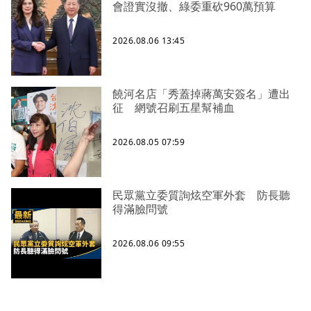
會證實沒撤、綠委重砍960萬預算
2026.08.06 13:45
饒河名店「秀蓋掉蔣萬安簽名」遭出
征 網號召刷五星幫補血
2026.08.05 07:59
民眾黨立委質詢炫空軍外套 防長聽
得滿臉問號
2026.08.06 09:55