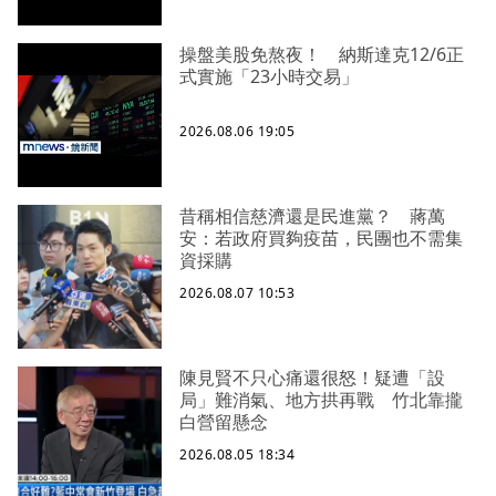
操盤美股免熬夜！ 納斯達克12/6正
式實施「23小時交易」
2026.08.06 19:05
昔稱相信慈濟還是民進黨？ 蔣萬
安：若政府買夠疫苗，民團也不需集
資採購
2026.08.07 10:53
陳見賢不只心痛還很怒！疑遭「設
局」難消氣、地方拱再戰 竹北靠攏
白營留懸念
2026.08.05 18:34