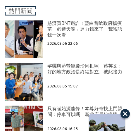
熱門新聞
慈濟買BNT遇詐！藍白昔嗆政府擋疫
苗「必遭天譴」迴力鏢來了 荒謬語
錄一次看
2026.08.06 22:06
罕曬與藍營饒慶玲同框照 蔡英文：
好的地方政治是終結對立、彼此接力
2026.08.05 15:07
只有崔始源能停！本尊好奇找上門親
問：停車可以嗎 新北店員粉樂壞
2026.08.06 16:25