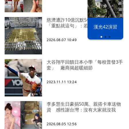
慈濟遭詐10億沉默5年 四叉貓看聲明
「重點就這句」：若判有罪錢還我
漢光42演習
2026.08.07 10:49
大谷翔平回饋日本小學「每校普發3手
套」 廠商揭超暖細節
2023.11.11 13:24
李多慧生日豪捐50萬、親搭卡車送物
資 感性謝台灣：沒有大家就沒我
2026.08.05 12:56