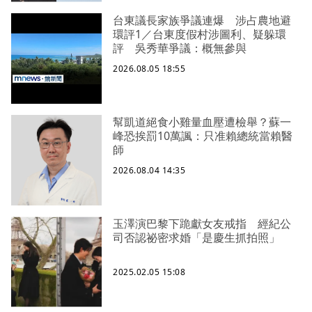
台東議長家族爭議連爆 涉占農地避
環評1／台東度假村涉圖利、疑躲環
評 吳秀華爭議：概無參與
2026.08.05 18:55
幫凱道絕食小雞量血壓遭檢舉？蘇一
峰恐挨罰10萬諷：只准賴總統當賴醫
師
2026.08.04 14:35
玉澤演巴黎下跪獻女友戒指 經紀公
司否認祕密求婚「是慶生抓拍照」
2025.02.05 15:08