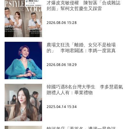
才爆皮克敏侵權 陳智菡「合成雜誌
封面」幫柯文哲慶生又踩雷
2026.08.06 15:28
農場文狂洗「離婚、女兒不是檢場
的」 李翊君闢謠：李媽一度當真
2026.08.06 18:29
韓國巧遇8名台灣大學生 李多慧霸氣
贈禮人人有：畢業禮物
2025.04.14 15:34
饒河老店「蓋簽名」遭灌一星負評