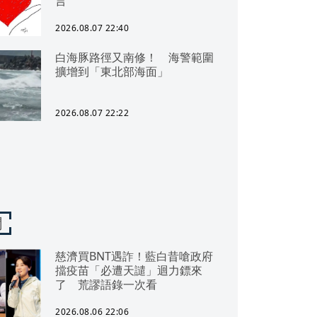
言
2026.08.07 22:40
白海豚路徑又南修！ 海警範圍
擴增到「東北部海面」
2026.08.07 22:22
聞
慈濟買BNT遇詐！藍白昔嗆政府
擋疫苗「必遭天譴」迴力鏢來
了 荒謬語錄一次看
2026.08.06 22:06