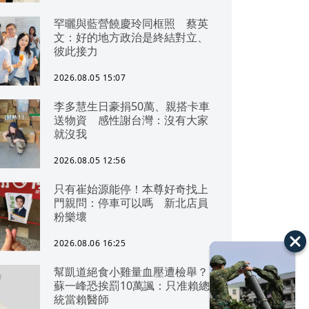
罕曬與藍營饒慶玲同框照 蔡英
文：好的地方政治是終結對立、
彼此接力
2026.08.05 15:07
李多慧生日豪捐50萬、親搭卡車
送物資 感性謝台灣：沒有大家
就沒我
2026.08.05 12:56
只有崔始源能停！本尊好奇找上
門親問：停車可以嗎 新北店員
粉樂壞
2026.08.06 16:25
幫凱道絕食小雞量血壓遭檢舉？
蘇一峰恐挨罰10萬諷：只准賴總
統當賴醫師