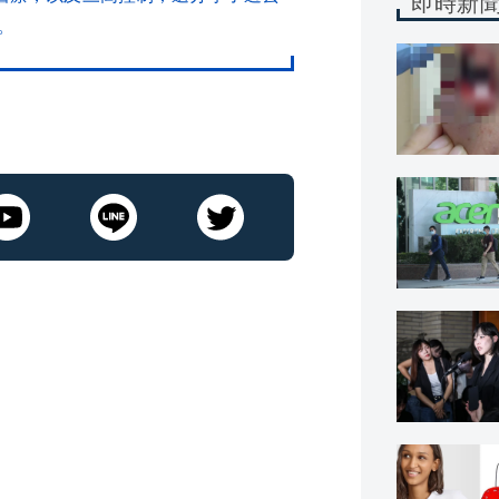
即時新
。