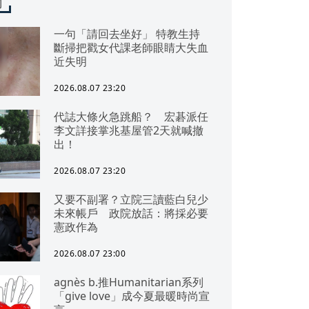
聞
一句「請回去坐好」 特教生持
斷掃把戳女代課老師眼睛大失血
近失明
2026.08.07 23:20
代誌大條火急跳船？ 宏碁派任
李文詳接掌兆基屋管2天就喊撤
出！
2026.08.07 23:20
又要不副署？立院三讀藍白兒少
未來帳戶 政院放話：將採必要
憲政作為
2026.08.07 23:00
agnès b.推Humanitarian系列
「give love」成今夏最暖時尚宣