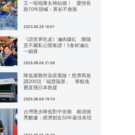
又一啦啦隊女神結婚！ 愛情長
跑10年甜喊：黃衫不會脫
2023.09.28 16:01
《請世界吃桌》滷肉爆紅 陳隨
意不藏私公開食譜！5食材滷出
一鍋香
2026.08.06 21:06
降低避難所染疫風險！慈濟再急
調200頂「福慧隔屏」 華航免
費直飛日本救援
2026.08.04 19:10
台灣逐步降低對中依賴 賴清德
秀數據：經濟創近50年最佳表現