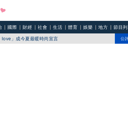
治
國際
財經
社會
生活
體育
娛樂
地方
節目列
戶 政院放話：將採必要憲政作為
推Humanitarian系列 「give love」成今夏最暖時尚宣言
公
「東北部海面」