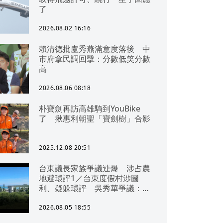
了
2026.08.02 16:16
賴清德批盧秀燕滿意度落後 中
市府拿民調回擊：分數低笑分數
高
2026.08.06 08:18
朴寶劍再訪高雄騎到YouBike
了 揪惠利朝聖「寶劍樹」合影
2025.12.08 20:51
台東議長家族爭議連爆 涉占農
地避環評1／台東度假村涉圖
利、疑躲環評 吳秀華爭議：概
無參與
2026.08.05 18:55