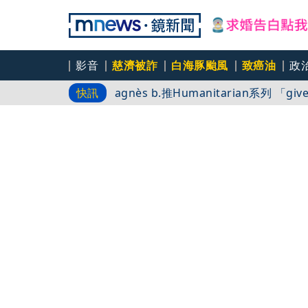
影音
慈濟被詐
白海豚颱風
致癌油
政
又要不副署？立院三讀藍白兒少未來帳
快訊
agnès b.
白海豚路徑又南修！ 海警範圍擴增到