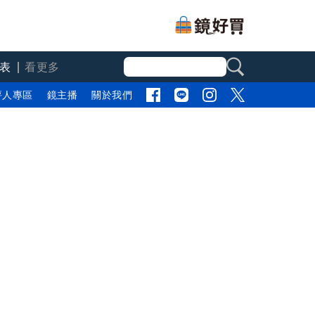
表
看更多
評人專區
鏡主播
關於我們