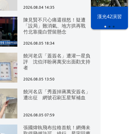
2026.08.04 14:35
漢光42演習
陳見賢不只心痛還很怒！疑遭
「設局」難消氣、地方拱再戰
竹北靠攏白營留懸念
2026.08.05 18:34
饒河老店「蓋簽名」遭灌一星負
評 沈伯洋盼蔣萬安出面勸支持
者
2026.08.05 13:50
饒河名店「秀蓋掉蔣萬安簽名」
遭出征 網號召刷五星幫補血
2026.08.05 07:59
張國煒執飛布拉格首航！網傳未
取得飛越許可、繞行 星宇回應