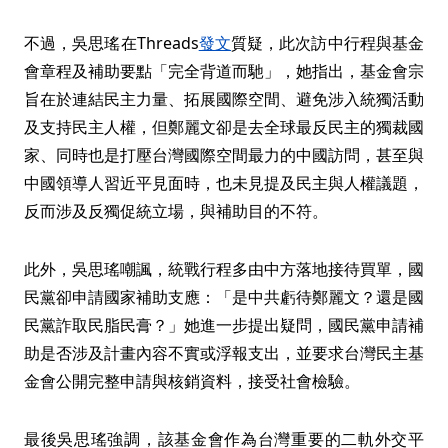
不過，吳思瑤在Threads
發文
質疑，此次訪中行程與基金
會章程及補助要點「完全背道而馳」，她指出，基金會宗
旨在於連結民主力量、拓展國際空間、避免涉入統獨活動
及支持民主人權，但鄭麗文卻是去全球最反民主的獨裁國
家、同時也是打壓台灣國際空間最力的中國訪問，甚至與
中國領導人習近平見面時，也未見提及民主與人權議題，
反而涉及反獨促統立場，與補助目的不符。
此外，吳思瑤嘲諷，統戰行程多由中方落地接待買單，國
民黨卻申請國家補助支應：「是中共虧待鄭麗文？還是國
民黨詐取民脂民膏？」她進一步提出疑問，國民黨申請補
助是否涉及計畫內容不實或浮報支出，並要求台灣民主基
金會公開完整申請與核銷資料，接受社會檢驗。
最後吳思瑤強調，該基金會作為台灣重要的二軌外交平