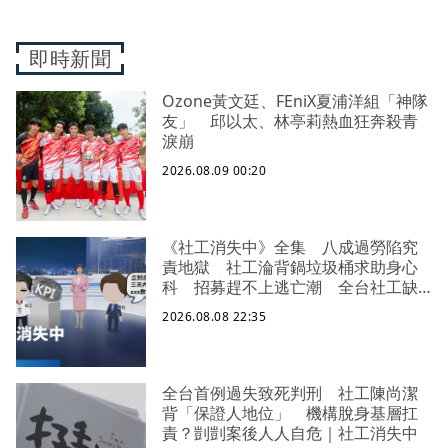
即時新聞
Ozone黃文廷、FEniX夏浦洋組「神隊
友」 邱以太、林亭莉熱血狂奔殺青
淚崩
2026.08.09 00:20
《社工消失中》全集 八成過勞陷究
責地獄 社工淪背鍋垃圾桶求助身心
科 招募趕不上逃亡潮 全台社工缺
口警報 揭薪資回捐黑幕 血汗錢遭
2026.08.08 22:35
剝削
全台首例過失致死判刑 社工陳尚潔
背「保證人地位」 機構脫身基層扛
責？剴剴案後人人自危｜社工消失中