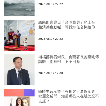
2026.08.07 22:22
總統府家庭日「台灣寶貝」爬上台
賴清德幽默喊：等我卸任交棒給你
2026.08.07 20:22
衛福部長石崇良、食藥署長姜至剛傳
請辭 衛福部：不予回應
2026.08.07 17:08
陳時中昔示警「有掮客」遭藍圍剿
鄭麗文反問：知道哪些人在騙怎麼不
去抓？