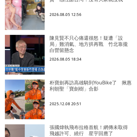
2026.08.05 12:56
陳見賢不只心痛還很怒！疑遭「設
局」難消氣、地方拱再戰 竹北靠攏
白營留懸念
2026.08.05 18:34
朴寶劍再訪高雄騎到YouBike了 揪惠
利朝聖「寶劍樹」合影
2025.12.08 20:51
張國煒執飛布拉格首航！網傳未取得
飛越許可、繞行 星宇回應了