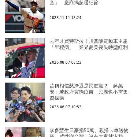
套」 廠商揭超暖細節
2023.11.11 13:24
去年才買特斯拉！川普酸電動車主患
「里程病」 業界憂美喪失轉型紅利
2026.08.07 08:23
昔稱相信慈濟還是民進黨？ 蔣萬
安：若政府買夠疫苗，民團也不需集
資採購
2026.08.07 10:53
李多慧生日豪捐50萬、親搭卡車送物
資 感性謝台灣：沒有大家就沒我