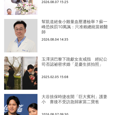
2026.08.07 15:25
幫凱道絕食小雞量血壓遭檢舉？蘇一
峰恐挨罰10萬諷：只准賴總統當賴醫
師
2026.08.04 14:35
玉澤演巴黎下跪獻女友戒指 經紀公
司否認祕密求婚「是慶生抓拍照」
2025.02.05 15:08
大谷捨保時捷改開「巨大賓利」護妻
小 賽後不受訪急歸家當二寶爸
2026.08.07 09:30