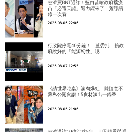
慈濟買BNT遇詐！藍白昔嗆政府擋疫
苗「必遭天譴」迴力鏢來了 荒謬語
錄一次看
2026.08.06 22:06
行政院停電40分鐘！ 藍委批：賴政
府說好的「能源韌性」呢
2026.08.07 12:55
《請世界吃桌》滷肉爆紅 陳隨意不
藏私公開食譜！5食材滷出一鍋香
2026.08.06 21:06
慈濟遭詐10億沉默5年 四叉貓看聲明