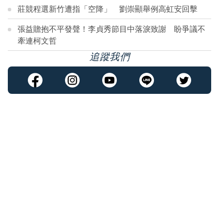
莊競程選新竹遭指「空降」 劉崇顯舉例高虹安回擊
張益贍抱不平發聲！李貞秀節目中落淚致謝 盼爭議不
牽連柯文哲
追蹤我們