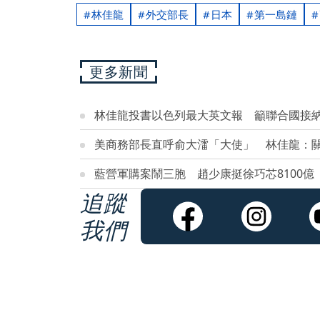
林佳龍
外交部長
日本
第一島鏈
更多新聞
林佳龍投書以色列最大英文報 籲聯合國接
美商務部長直呼俞大㵢「大使」 林佳龍：
藍營軍購案鬧三胞 趙少康挺徐巧芯8100億
追蹤
我們