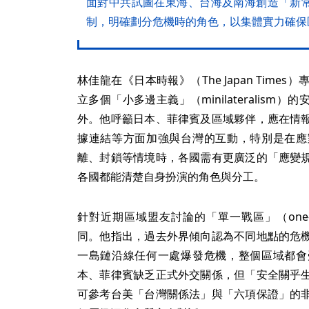
面對中共試圖在東海、台海及南海創造「新
制，明確劃分危機時的角色，以集體實力確保
林佳龍在《日本時報》（The Japan Tim
立多個「小多邊主義」（minilateralis
外。他呼籲日本、菲律賓及區域夥伴，應在情
據連結等方面加強與台灣的互動，特別是在應
離、封鎖等情境時，各國需有更廣泛的「應變
各國都能清楚自身扮演的角色與分工。
針對近期區域盟友討論的「單一戰區」（one-
同。他指出，過去外界傾向認為不同地點的危
一島鏈沿線任何一處爆發危機，整個區域都會
本、菲律賓缺乏正式外交關係，但「安全關乎
可參考台美「台灣關係法」與「六項保證」的