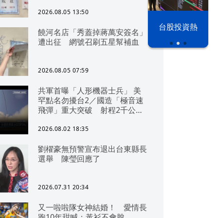
2026.08.05 13:50
以色列 穹頂
台股投資熱
饒河名店「秀蓋掉蔣萬安簽名」
之下
遭出征 網號召刷五星幫補血
2026.08.05 07:59
共軍首曝「人形機器士兵」 美
罕點名勿擾台2／國造「極音速
飛彈」重大突破 射程2千公里
可「直通北京」
2026.08.02 18:35
劉櫂豪無預警宣布退出台東縣長
選舉 陳瑩回應了
2026.07.31 20:34
又一啦啦隊女神結婚！ 愛情長
跑10年甜喊：黃衫不會脫