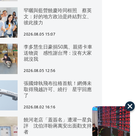
罕曬與藍營饒慶玲同框照 蔡英
文：好的地方政治是終結對立、
彼此接力
2026.08.05 15:07
李多慧生日豪捐50萬、親搭卡車
送物資 感性謝台灣：沒有大家
就沒我
2026.08.05 12:56
張國煒執飛布拉格首航！網傳未
取得飛越許可、繞行 星宇回應
了
2026.08.02 16:16
饒河老店「蓋簽名」遭灌一星負
評 沈伯洋盼蔣萬安出面勸支持
者