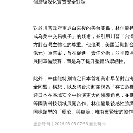
個層級深化實質安全對話。
對於川普政府重返白宮後的美台關係，林佳龍
成為美中交易棋子」的疑慮，並引用川普「台
方對台灣主體性的尊重。他強調，美國近期對台批
億元）軍售案，旨在促進「責任分擔」並平衡
展開軍備競賽，而是為了提升整體防禦韌性。
此外，林佳龍特別肯定日本首相高市早苗對台
全同盟」構想，以及將台海封鎖視為「存亡危
迎日本在區域安全中扮演更大的領導角色，並
等國防科技領域展開合作。林佳龍最後感性強
同樣類型的「霸凌」與處境，唯有更緊密的協作
更新時間
2026.03.05 07:56 臺北時間