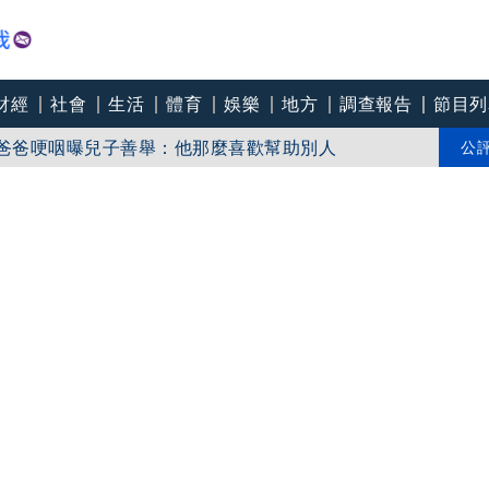
財經
社會
生活
體育
娛樂
地方
調查報告
節目列
 爸爸哽咽曝兒子善舉：他那麼喜歡幫助別人
心冰箱藏過期食材 社會局稽查「業者竟已現場等
公
遭拒暴打院方人員