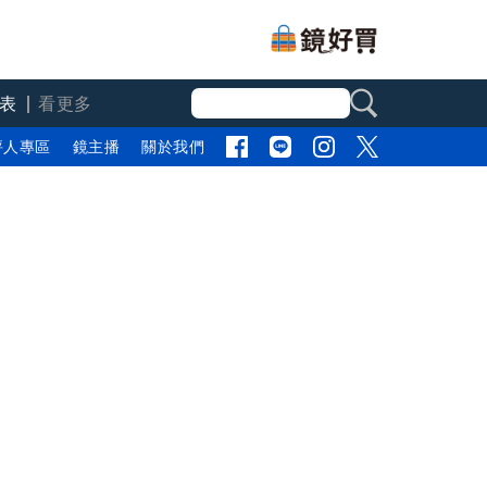
表
看更多
評人專區
鏡主播
關於我們