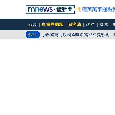
影音
白海豚颱風
致癌油
政治
國際
捐500萬元以楊承勳名義成立獎學金
快訊
夏莉絲虐童爭議未歇！簡書培爆托嬰中
候」
又爆醫療暴力！欠費逼開診斷書 壯男