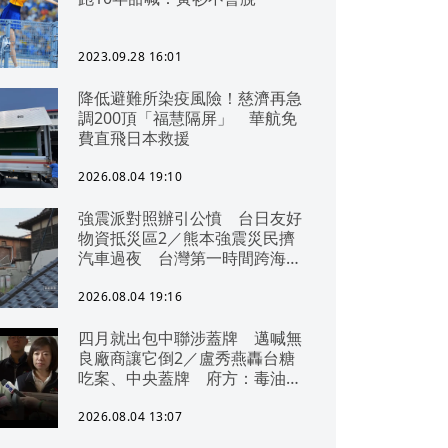
2023.09.28 16:01
降低避難所染疫風險！慈濟再急
調200頂「福慧隔屏」 華航免
費直飛日本救援
2026.08.04 19:10
強震派對照辦引公憤 台日友好
物資抵災區2／熊本強震災民擠
汽車過夜 台灣第一時間跨海急
援
2026.08.04 19:16
四月就出包中聯涉蓋牌 邁喊無
良廠商讓它倒2／盧秀燕轟台糖
吃案、中央蓋牌 府方：毒油一
直在台中
2026.08.04 13:07