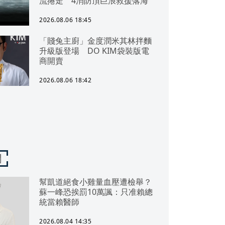
流捲走 4消防頂巨浪救援落海
2026.08.06 18:45
「賤兔主廚」金度潤米其林拌麵
升級版登場 DO KIM袋裝版電
商開賣
2026.08.06 18:42
聞
幫凱道絕食小雞量血壓遭檢舉？
蘇一峰恐挨罰10萬諷：只准賴總
統當賴醫師
2026.08.04 14:35