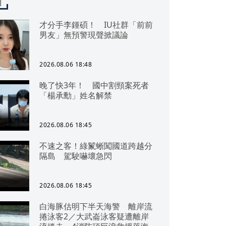
聞
才分手李鍾碩！ IU社群「前前
男友」無預警現聲掀議論
2026.08.06 18:48
晚了快3年！ 國中割頸案死者
「楊承勳」姓名解禁
2026.08.06 18:45
不速之客！綠鬣蜥闖國道跨越分
隔島 駕駛嚇壞急閃
2026.08.06 18:45
白海豚估明下半天海警 離岸流
捲泳客2／大武崙泳客疑遭離岸