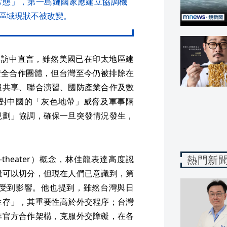
常態」，第一島鏈國家應建立協調機
區域現狀不被改變。
es）專訪中直言，雖然美國已在印太地區建
m）的安全合作團體，但台灣至今仍被排除在
報共享、聯合演習、國防產業合作及數
對中國的「灰色地帶」威脅及軍事隔
規劃」協調，確保一旦突發情況發生，
熱門新
theater）概念，林佳龍表達高度認
機可以切分，但現在人們已意識到，第
受到影響。他也提到，雖然台灣與日
生存」，其重要性高於外交程序；台灣
非官方合作架構，克服外交障礙，在各