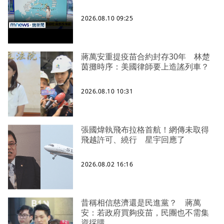
2026.08.10 09:25
蔣萬安重提疫苗合約封存30年 林楚
茵攤時序：美國律師要上造謠列車？
2026.08.10 10:31
張國煒執飛布拉格首航！網傳未取得
飛越許可、繞行 星宇回應了
2026.08.02 16:16
昔稱相信慈濟還是民進黨？ 蔣萬
安：若政府買夠疫苗，民團也不需集
資採購