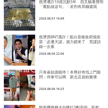
慈濟遭詐10億沉默5年 四叉貓看聲明
「重點就這句」：若判有罪錢還我
2026.08.07 10:49
慈濟買BNT遇詐！藍白昔嗆政府擋疫
苗「必遭天譴」迴力鏢來了 荒謬語
錄一次看
2026.08.06 22:06
只有崔始源能停！本尊好奇找上門親
問：停車可以嗎 新北店員粉樂壞
2026.08.06 16:25
館長曬接種卡自曝打3劑高端、影射