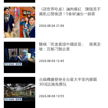
《請世界吃桌》滷肉爆紅 陳隨意不
藏私公開食譜！5食材滷出一鍋香
2026.08.06 21:06
醫稱「民進黨擋中國疫苗」 蔣萬安
嗆：百般刁難企業
2026.08.09 12:45
台鐵機廠變身全台最大半室內樂園
30項設施免費玩
2026.08.08 13:55