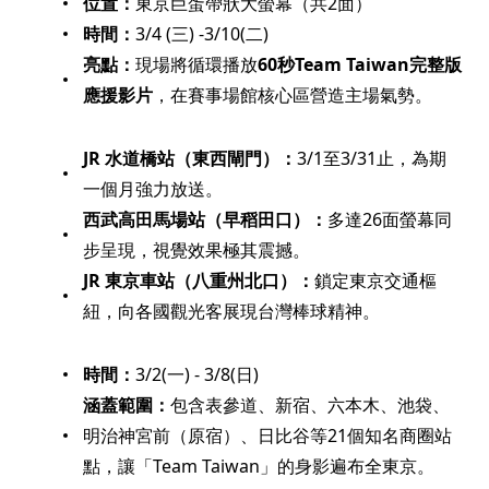
位置：
東京巨蛋帶狀大螢幕（共2面）
時間：
3/4 (三) -3/10(二)
亮點：
現場將循環播放
60秒Team Taiwan完整版
應援影片
，在賽事場館核心區營造主場氣勢。
JR 水道橋站（東西閘門）：
3/1至3/31止，為期
一個月強力放送。
西武高田馬場站（早稻田口）：
多達26面螢幕同
步呈現，視覺效果極其震撼。
JR 東京車站（八重州北口）：
鎖定東京交通樞
紐，向各國觀光客展現台灣棒球精神。
時間：
3/2(一) - 3/8(日)
涵蓋範圍：
包含表參道、新宿、六本木、池袋、
明治神宮前（原宿）、日比谷等21個知名商圈站
點，讓「Team Taiwan」的身影遍布全東京。