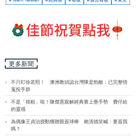
更多新聞
不只盯徐若熙！ 澳洲教頭認台灣隊是勁敵：已完整情
蒐投手群
不是「很粗」啦！陳傑憲親解經典賽上壘手勢 費仔給
的靈感
為偶像王貞治授勳獲贈親簽球棒 賴清德笑喊：要簽我
嗎？