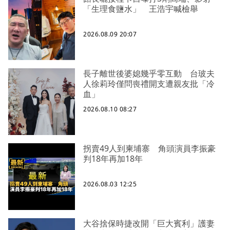
「生理食鹽水」 王浩宇喊檢舉
2026.08.09 20:07
長子離世後婆媳幾乎零互動 台玻夫
人徐莉玲僅問喪禮開支遭親友批「冷
血」
2026.08.10 08:27
拐賣49人到柬埔寨 角頭演員李振豪
判18年再加18年
2026.08.03 12:25
大谷捨保時捷改開「巨大賓利」護妻