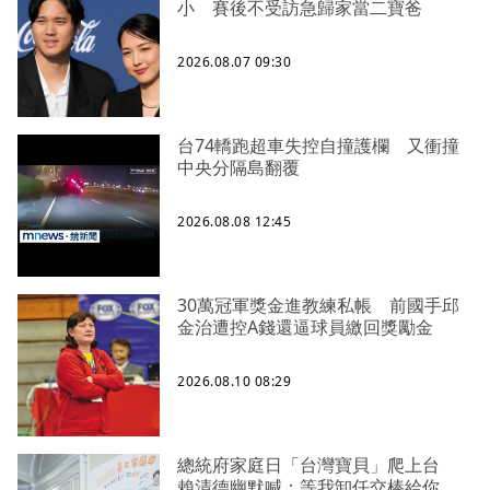
小 賽後不受訪急歸家當二寶爸
2026.08.07 09:30
台74轎跑超車失控自撞護欄 又衝撞
中央分隔島翻覆
2026.08.08 12:45
30萬冠軍獎金進教練私帳 前國手邱
金治遭控A錢還逼球員繳回獎勵金
2026.08.10 08:29
總統府家庭日「台灣寶貝」爬上台
賴清德幽默喊：等我卸任交棒給你