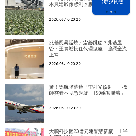
漢光42演習
台股投資熱
本興建影像感測器廠
2026.08.10 20:20
兆基風暴延燒／宏碁跳船？兆基屋
管：王貴增接任代理總座 強調金流
正常
2026.08.10 20:20
驚！馬航降落遭「雷射光照射」 機
師突看不見急盤旋「159乘客嚇壞」
2026.08.10 20:20
大鵬科技砸23億元建智慧新廠 上半