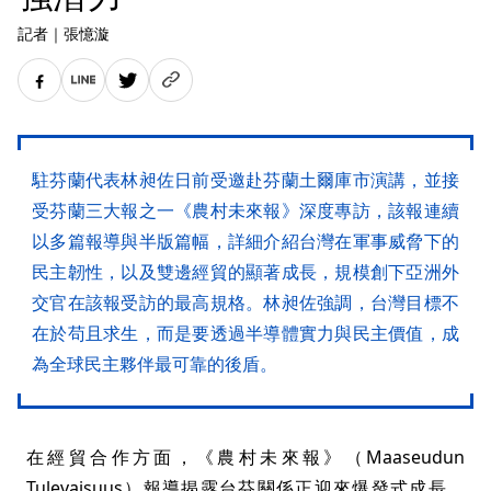
記者
｜
張憶漩
駐芬蘭代表林昶佐日前受邀赴芬蘭土爾庫市演講，並接
受芬蘭三大報之一《農村未來報》深度專訪，該報連續
以多篇報導與半版篇幅，詳細介紹台灣在軍事威脅下的
民主韌性，以及雙邊經貿的顯著成長，規模創下亞洲外
交官在該報受訪的最高規格。林昶佐強調，台灣目標不
在於苟且求生，而是要透過半導體實力與民主價值，成
為全球民主夥伴最可靠的後盾。
在經貿合作方面，《農村未來報》（Maaseudun
Tulevaisuus）報導揭露台芬關係正迎來爆發式成長，