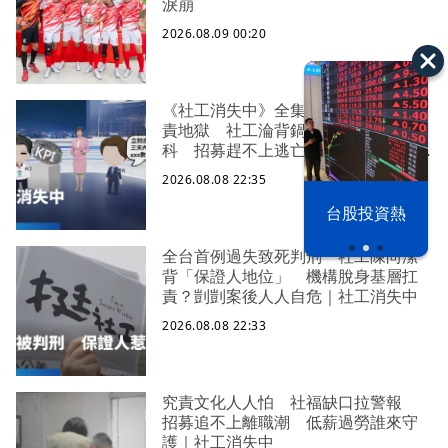
淚崩
2026.08.09 00:20
《社工消失中》全集 八成過勞陷究
責地獄 社工淪背鍋垃圾桶求助身心
科 招募趕不上逃亡潮 全台社工缺
口警報 揭薪資回捐黑幕 血汗錢遭
2026.08.08 22:35
剝削
漢光42演習
台股投資熱
全台首例過失致死判刑 社工陳尚潔
背「保證人地位」 機構脫身基層扛
責？剴剴案後人人自危｜社工消失中
2026.08.08 22:33
究責文化人人怕 社福缺口拉警報
招募追不上離職潮 低薪過勞誰來守
護｜社工消失中