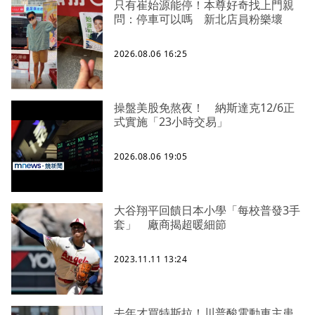
只有崔始源能停！本尊好奇找上門親
問：停車可以嗎 新北店員粉樂壞
2026.08.06 16:25
操盤美股免熬夜！ 納斯達克12/6正
式實施「23小時交易」
2026.08.06 19:05
大谷翔平回饋日本小學「每校普發3手
套」 廠商揭超暖細節
2023.11.11 13:24
去年才買特斯拉！川普酸電動車主患