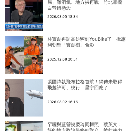
局」難消氣、地方拱再戰 竹北靠攏
白營留懸念
2026.08.05 18:34
朴寶劍再訪高雄騎到YouBike了 揪惠
利朝聖「寶劍樹」合影
2025.12.08 20:51
張國煒執飛布拉格首航！網傳未取得
飛越許可、繞行 星宇回應了
2026.08.02 16:16
罕曬與藍營饒慶玲同框照 蔡英文：
好的地方政治是終結對立、彼此接力