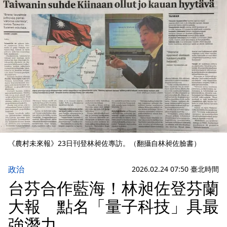
《農村未來報》23日刊登林昶佐專訪。（翻攝自林昶佐臉書）
政治
2026.02.24 07:50 臺北時間
台芬合作藍海！林昶佐登芬蘭
大報 點名「量子科技」具最
強潛力