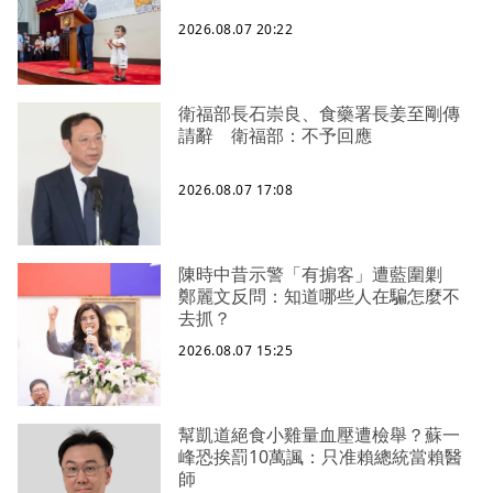
2026.08.07 20:22
衛福部長石崇良、食藥署長姜至剛傳
請辭 衛福部：不予回應
2026.08.07 17:08
陳時中昔示警「有掮客」遭藍圍剿
鄭麗文反問：知道哪些人在騙怎麼不
去抓？
2026.08.07 15:25
幫凱道絕食小雞量血壓遭檢舉？蘇一
峰恐挨罰10萬諷：只准賴總統當賴醫
師