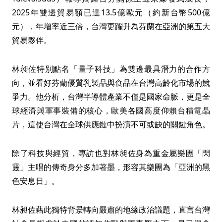
2025年雙邊貿易額已達13.5億歐元（約新台幣500億
元），年增率近三倍，台灣更躍升為芬蘭在亞洲的第五大
貿易夥伴。
林昶佐特別點名「量子科技」為雙邊最具潛力的合作方
向，並看好芬蘭優質乳製品與食品在台灣高齡化市場的競
爭力。他分析，台灣半導體產業不僅是國家命脈，更是全
球經濟與軍事裝備的核心，歐美各國高度仰賴台積電晶
片，這使台灣在全球供應鏈中扮演不可或缺的關鍵角色。
除了科技與經貿，專訪也對林昶佐身為重金屬樂團「閃
靈」主唱的傳奇身分多加著墨，形容其樂團為「亞洲的黑
色安息日」。
林昶佐藉此獨特背景轉向嚴肅的地緣政治議題，直言台灣