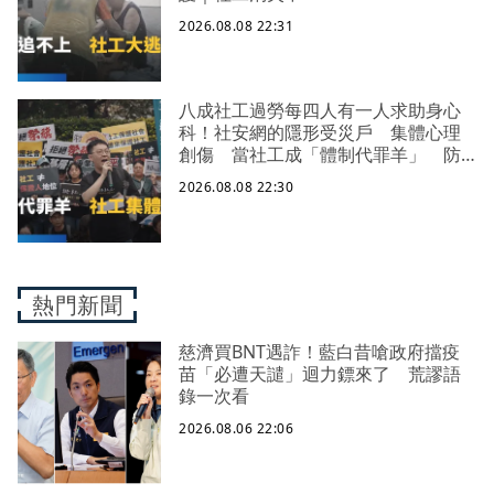
2026.08.08 22:31
八成社工過勞每四人有一人求助身心
科！社安網的隱形受災戶 集體心理
創傷 當社工成「體制代罪羊」 防
禦性社工不敢多做無奈趨勢？耗竭殆
2026.08.08 22:30
盡下的社安網危機｜社工消失中
熱門新聞
慈濟買BNT遇詐！藍白昔嗆政府擋疫
苗「必遭天譴」迴力鏢來了 荒謬語
錄一次看
2026.08.06 22:06