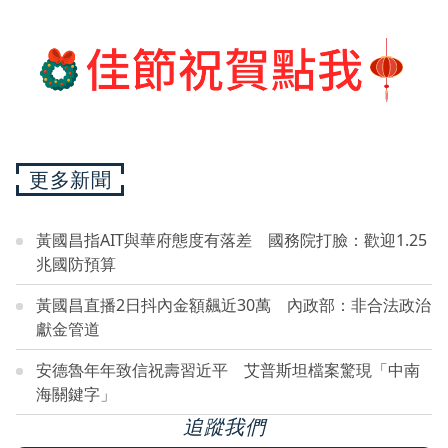
更多新聞
黃國昌指AIT與華府態度有落差 國務院打臉：歡迎1.25
兆國防預算
黃國昌直播2日抖內金額飆近30萬 內政部：非合法政治
獻金管道
安德魯年年致信祝壽習近平 艾普斯坦檔案驚現「中南
海關鍵字」
追蹤我們