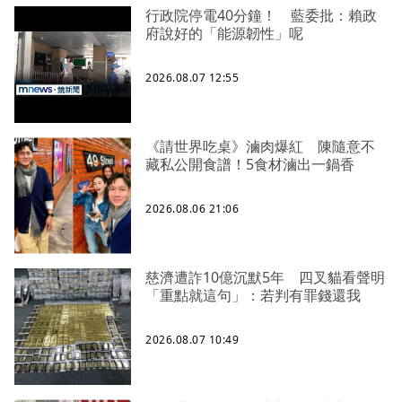
行政院停電40分鐘！ 藍委批：賴政
府說好的「能源韌性」呢
2026.08.07 12:55
《請世界吃桌》滷肉爆紅 陳隨意不
藏私公開食譜！5食材滷出一鍋香
2026.08.06 21:06
慈濟遭詐10億沉默5年 四叉貓看聲明
「重點就這句」：若判有罪錢還我
2026.08.07 10:49