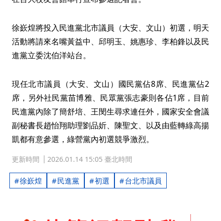
徐嶔煌將投入民進黨北市議員（大安、文山）初選，明天
活動將請來名嘴黃益中、邱明玉、姚惠珍、李柏鋒以及民
進黨立委沈伯洋站台。
現任北市議員（大安、文山）國民黨佔8席、民進黨佔2
席，另外社民黨苗博雅、民眾黨張志豪則各佔1席，目前
民進黨內除了簡舒培、王閔生尋求連任外，國家安全會議
副秘書長趙怡翔助理劉品妡、陳聖文、以及由藍轉綠高揚
凱都有意參選，綠營黨內初選競爭激烈。
更新時間
2026.01.14 15:05 臺北時間
徐嶔煌
民進黨
初選
台北市議員