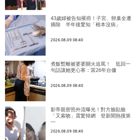
43歲婦被告知罹癌！子宮、卵巢全遭
摘除 半年後驚知「根本沒病」
2026.08.09 08:40
煮飯暫離被婆婆關火追罵！ 尪回一
句話讓她更心寒：當26年台傭
2026.08.09 08:40
影帝親密照外流曝光！對方臉貼臉
「又索吻」震驚韓網 登新聞熱搜第
一
2026.08.09 08:40