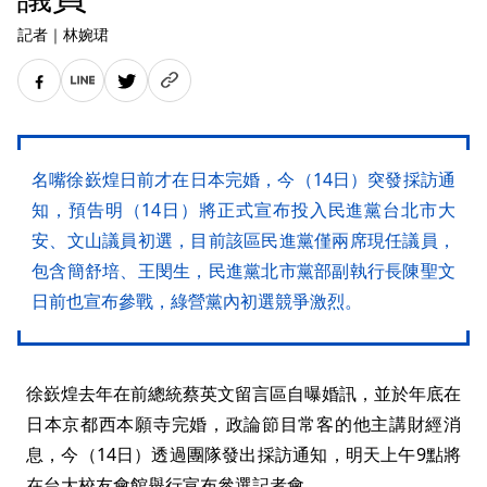
記者
｜
林婉珺
名嘴徐嶔煌日前才在日本完婚，今（14日）突發採訪通
知，預告明（14日）將正式宣布投入民進黨台北市大
安、文山議員初選，目前該區民進黨僅兩席現任議員，
包含簡舒培、王閔生，民進黨北市黨部副執行長陳聖文
日前也宣布參戰，綠營黨內初選競爭激烈。
徐嶔煌去年在前總統蔡英文留言區自曝婚訊，並於年底在
日本京都西本願寺完婚，政論節目常客的他主講財經消
息，今（14日）透過團隊發出採訪通知，明天上午9點將
在台大校友會館舉行宣布參選記者會。