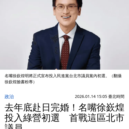
名嘴徐嶔煌明將正式宣布投入民進黨台北市議員黨內初選。（翻攝
徐嶔煌臉書粉專）
政治
2026.01.14 15:05 臺北時間
去年底赴日完婚！名嘴徐嶔煌
投入綠營初選 首戰這區北市
議員