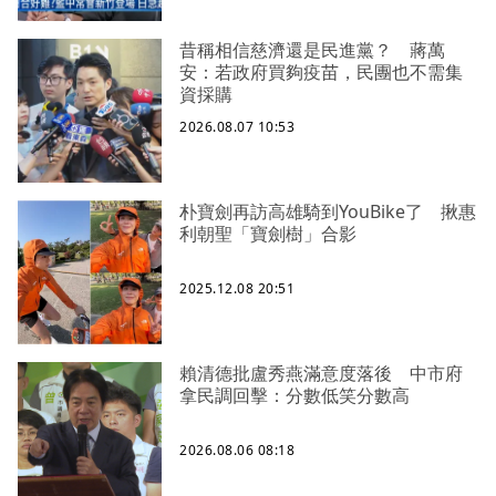
昔稱相信慈濟還是民進黨？ 蔣萬
安：若政府買夠疫苗，民團也不需集
資採購
2026.08.07 10:53
朴寶劍再訪高雄騎到YouBike了 揪惠
利朝聖「寶劍樹」合影
2025.12.08 20:51
賴清德批盧秀燕滿意度落後 中市府
拿民調回擊：分數低笑分數高
2026.08.06 08:18