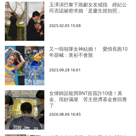
玉澤演巴黎下跪獻女友戒指 經紀公
司否認祕密求婚「是慶生抓拍照」
2025.02.05 15:08
又一啦啦隊女神結婚！ 愛情長跑10
年甜喊：黃衫不會脫
2023.09.28 16:01
女律師誆能買BNT疫苗詐10億！黃
金、現鈔滿屋 苦主慈濟基金會回應
了
2026.08.06 16:45