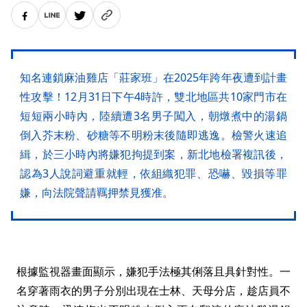
知名連鎖麻油雞店「莊家班」在2025年跨年夜遭到計畫
性攻擊！12月31日下午4時許，雙北地區共10家門市在
短短兩小時內，陸續遭3名男子闖入，朝燉煮中的湯鍋
倒入芥末粉、砂糖等不明粉末後隨即逃逸。檢警火速追
緝，於三小時內將嫌犯拘提到案，新北地檢署複訊後，
認為3人說詞避重就輕，依組織犯罪、恐嚇、毀損等罪
嫌，向法院聲請羈押禁見獲准。
根據監視器畫面顯示，嫌犯手法極其俐落且具針對性。一
名穿著雨衣的男子分別出現在士林、天母分店，趁店員不