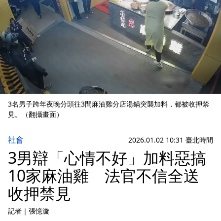
3名男子跨年夜晚分頭往3間麻油雞分店湯鍋突襲加料，都被收押禁
見。（翻攝畫面）
社會
2026.01.02 10:31 臺北時間
3男辯「心情不好」加料惡搞
10家麻油雞 法官不信全送
收押禁見
記者
｜
張憶漩