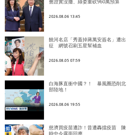
會證實沒撤、綠委重砍960萬預算
2026.08.06 13:45
饒河名店「秀蓋掉蔣萬安簽名」遭出
征 網號召刷五星幫補血
2026.08.05 07:59
白海豚直衝中國？！ 暴風圈恐削北
部陸地！
2026.08.06 19:55
慈濟買疫苗遭詐！昔遭轟擋疫苗 陳
時中今露面回應