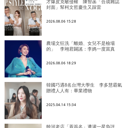
才爆皮克敏侵權 陳智菡「合成雜誌
封面」幫柯文哲慶生又踩雷
2026.08.06 15:28
農場文狂洗「離婚、女兒不是檢場
的」 李翊君闢謠：李媽一度當真
2026.08.06 18:29
韓國巧遇8名台灣大學生 李多慧霸氣
贈禮人人有：畢業禮物
2025.04.14 15:34
饒河老店「蓋簽名」遭灌一星負評