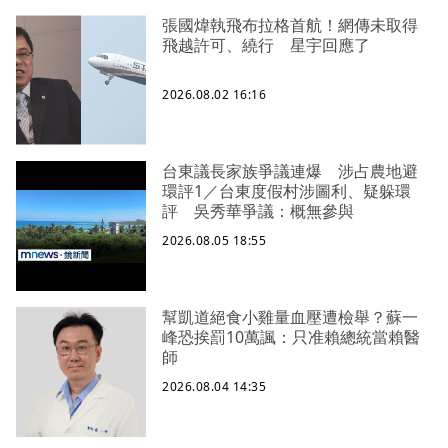
張國煒執飛布拉格首航！網傳未取得
飛越許可、繞行 星宇回應了
2026.08.02 16:16
台東議長家族爭議連爆 涉占農地避
環評1／台東度假村涉圖利、疑躲環
評 吳秀華爭議：概無參與
2026.08.05 18:55
幫凱道絕食小雞量血壓遭檢舉？蘇一
峰恐挨罰10萬諷：只准賴總統當賴醫
師
2026.08.04 14:35