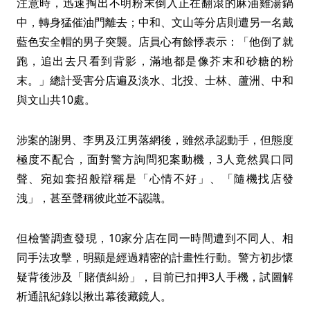
注意時，迅速掏出不明粉末倒入正在翻滾的麻油雞湯鍋
中，轉身猛催油門離去；中和、文山等分店則遭另一名戴
藍色安全帽的男子突襲。店員心有餘悸表示：「他倒了就
跑，追出去只看到背影，滿地都是像芥末和砂糖的粉
末。」總計受害分店遍及淡水、北投、士林、蘆洲、中和
與文山共10處。
涉案的謝男、李男及江男落網後，雖然承認動手，但態度
極度不配合，面對警方詢問犯案動機，3人竟然異口同
聲、宛如套招般辯稱是「心情不好」、「隨機找店發
洩」，甚至聲稱彼此並不認識。
但檢警調查發現，10家分店在同一時間遭到不同人、相
同手法攻擊，明顯是經過精密的計畫性行動。警方初步懷
疑背後涉及「賭債糾紛」，目前已扣押3人手機，試圖解
析通訊紀錄以揪出幕後藏鏡人。