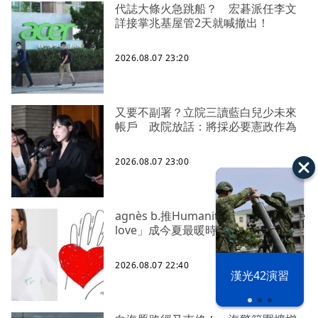
代誌大條火急跳船？ 宏碁派任李文
詳接掌兆基屋管2天就喊撤出！
2026.08.07 23:20
又要不副署？立院三讀藍白兒少未來
帳戶 政院放話：將採必要憲政作為
2026.08.07 23:00
agnès b.推Humanitarian系列 「give
love」成今夏最暖時尚宣言
2026.08.07 22:40
漢光42演習