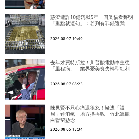
慈濟遭詐10億沉默5年 四叉貓看聲明
「重點就這句」：若判有罪錢還我
2026.08.07 10:49
去年才買特斯拉！川普酸電動車主患
「里程病」 業界憂美喪失轉型紅利
2026.08.07 08:23
陳見賢不只心痛還很怒！疑遭「設
局」難消氣、地方拱再戰 竹北靠攏
白營留懸念
2026.08.05 18:34