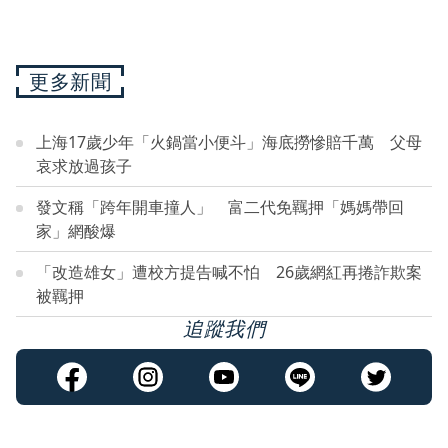
更多新聞
上海17歲少年「火鍋當小便斗」海底撈慘賠千萬 父母
哀求放過孩子
發文稱「跨年開車撞人」 富二代免羈押「媽媽帶回
家」網酸爆
「改造雄女」遭校方提告喊不怕 26歲網紅再捲詐欺案
被羈押
追蹤我們