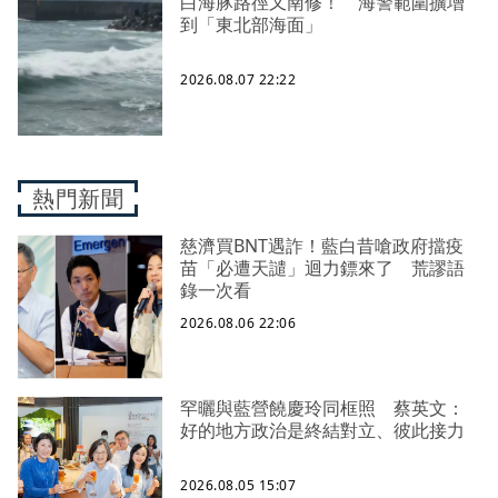
白海豚路徑又南修！ 海警範圍擴增
到「東北部海面」
2026.08.07 22:22
熱門新聞
慈濟買BNT遇詐！藍白昔嗆政府擋疫
苗「必遭天譴」迴力鏢來了 荒謬語
錄一次看
2026.08.06 22:06
罕曬與藍營饒慶玲同框照 蔡英文：
好的地方政治是終結對立、彼此接力
2026.08.05 15:07