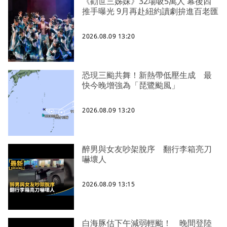
《勸世三姊妹》32場吸5萬人 幕後四
推手曝光 9月再赴紐約讀劇拚進百老匯
2026.08.09 13:20
恐現三颱共舞！新熱帶低壓生成 最
快今晚增強為「琵鷺颱風」
2026.08.09 13:20
醉男與女友吵架脫序 翻行李箱亮刀
嚇壞人
2026.08.09 13:15
白海豚估下午減弱輕颱！ 晚間登陸