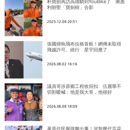
朴寶劍再訪高雄騎到YouBike了 揪惠
利朝聖「寶劍樹」合影
2025.12.08 20:51
張國煒執飛布拉格首航！網傳未取得
飛越許可、繞行 星宇回應了
2026.08.02 16:16
議員哥涉原鄉工程收回扣 伍麗華不
切割暖喊：他是我大哥，他很好
2026.08.08 18:09
著原住民服跳舞出事！河智媛代言花