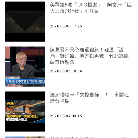
美釋第5波「UFO檔案」 阿富汗「巨
大三角飛行物」引注目
2026.08.08 17:25
陳見賢不只心痛還很怒！疑遭「設
局」難消氣、地方拱再戰 竹北靠攏
白營留懸念
2026.08.05 18:34
酒駕聯結車「失控自撞」！ 車體狂
磨分隔島
2026.08.07 09:15