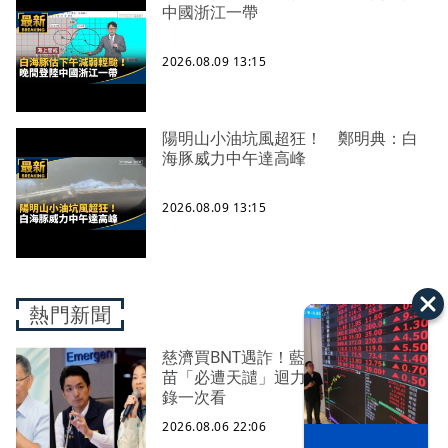
中國浙江一帶
2026.08.09 13:15
陽明山小油坑風超狂！ 鄭明典：白
海豚威力中午達高峰
2026.08.09 13:15
熱門新聞
慈濟買BNT遇詐！藍白昔嗆政府擋疫
苗「必遭天譴」迴力鏢來了 荒謬語
錄一次看
2026.08.06 22:06