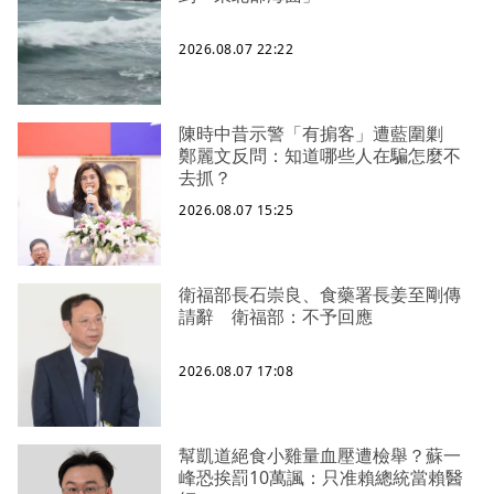
2026.08.07 22:22
陳時中昔示警「有掮客」遭藍圍剿
鄭麗文反問：知道哪些人在騙怎麼不
去抓？
2026.08.07 15:25
衛福部長石崇良、食藥署長姜至剛傳
請辭 衛福部：不予回應
2026.08.07 17:08
幫凱道絕食小雞量血壓遭檢舉？蘇一
峰恐挨罰10萬諷：只准賴總統當賴醫