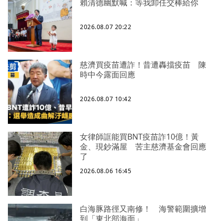
賴清德幽默喊：等我卸任交棒給你
2026.08.07 20:22
慈濟買疫苗遭詐！昔遭轟擋疫苗 陳
時中今露面回應
2026.08.07 10:42
女律師誆能買BNT疫苗詐10億！黃
金、現鈔滿屋 苦主慈濟基金會回應
了
2026.08.06 16:45
白海豚路徑又南修！ 海警範圍擴增
到「東北部海面」