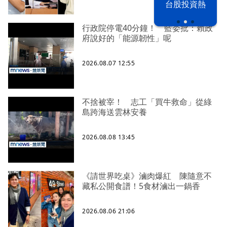
漢光42演習
台股投資熱
行政院停電40分鐘！ 藍委批：賴政
府說好的「能源韌性」呢
2026.08.07 12:55
不捨被宰！ 志工「買牛救命」從綠
島跨海送雲林安養
2026.08.08 13:45
《請世界吃桌》滷肉爆紅 陳隨意不
藏私公開食譜！5食材滷出一鍋香
2026.08.06 21:06