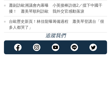
蕭副訪歐洲議會內幕曝 小英接棒訪德2／擋下中國干
擾！ 蕭美琴順利訪歐 我外交官感動落淚
台歐歷史新頁！林佳龍曝籌備過程 蕭美琴登講台「很
多人都哭了」
追蹤我們