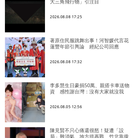
大三角飛行物」引注目
2026.08.08 17:25
著原住民服跳舞出事！河智媛代言花
蓮豐年節引輿論 經紀公司回應
2026.08.08 17:32
李多慧生日豪捐50萬、親搭卡車送物
資 感性謝台灣：沒有大家就沒我
2026.08.05 12:56
陳見賢不只心痛還很怒！疑遭「設
局」難消氣、地方拱再戰 竹北靠攏