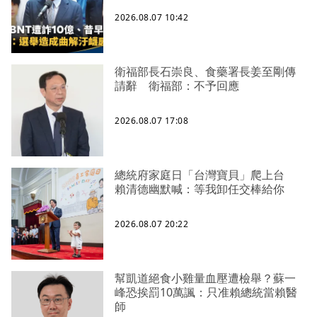
2026.08.07 10:42
衛福部長石崇良、食藥署長姜至剛傳
請辭 衛福部：不予回應
2026.08.07 17:08
總統府家庭日「台灣寶貝」爬上台
賴清德幽默喊：等我卸任交棒給你
2026.08.07 20:22
幫凱道絕食小雞量血壓遭檢舉？蘇一
峰恐挨罰10萬諷：只准賴總統當賴醫
師