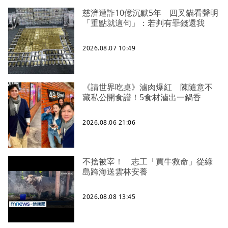
慈濟遭詐10億沉默5年 四叉貓看聲明
「重點就這句」：若判有罪錢還我
2026.08.07 10:49
《請世界吃桌》滷肉爆紅 陳隨意不
藏私公開食譜！5食材滷出一鍋香
2026.08.06 21:06
不捨被宰！ 志工「買牛救命」從綠
島跨海送雲林安養
2026.08.08 13:45