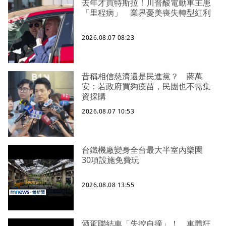
去年才買特斯拉！川普酸電動車主患
「里程病」 業界憂美喪失轉型紅利
2026.08.07 08:23
昔稱相信慈濟還是民進黨？ 蔣萬
安：若政府買夠疫苗，民團也不需集
資採購
2026.08.07 10:53
台鐵機廠變身全台最大半室內樂園
30項設施免費玩
2026.08.08 13:55
酒駕聯結車「失控自撞」！ 車體狂