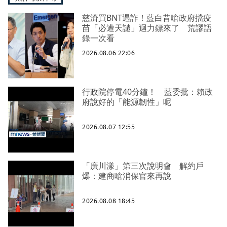
慈濟買BNT遇詐！藍白昔嗆政府擋疫
苗「必遭天譴」迴力鏢來了 荒謬語
錄一次看
2026.08.06 22:06
行政院停電40分鐘！ 藍委批：賴政
府說好的「能源韌性」呢
2026.08.07 12:55
「廣川漾」第三次說明會 解約戶
爆：建商嗆消保官來再說
2026.08.08 18:45