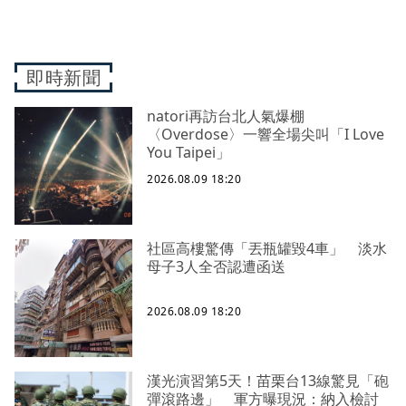
即時新聞
natori再訪台北人氣爆棚
〈Overdose〉一響全場尖叫「I Love
You Taipei」
2026.08.09 18:20
社區高樓驚傳「丟瓶罐毀4車」 淡水
母子3人全否認遭函送
2026.08.09 18:20
漢光演習第5天！苗栗台13線驚見「砲
彈滾路邊」 軍方曝現況：納入檢討