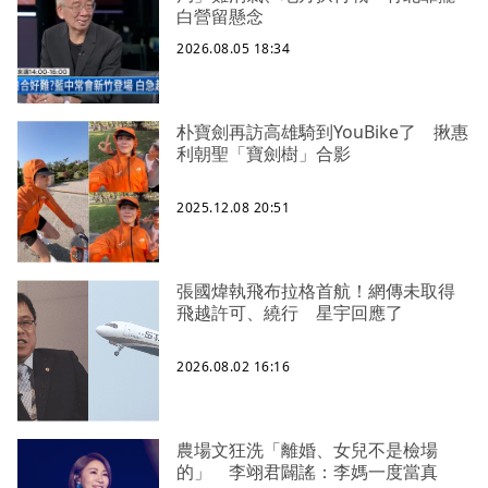
白營留懸念
2026.08.05 18:34
朴寶劍再訪高雄騎到YouBike了 揪惠
利朝聖「寶劍樹」合影
2025.12.08 20:51
張國煒執飛布拉格首航！網傳未取得
飛越許可、繞行 星宇回應了
2026.08.02 16:16
農場文狂洗「離婚、女兒不是檢場
的」 李翊君闢謠：李媽一度當真