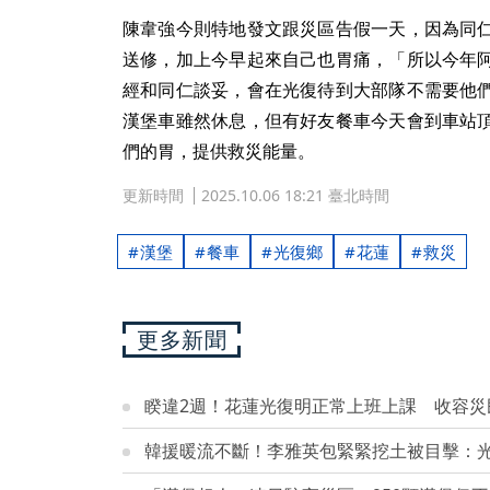
陳韋強今則特地發文跟災區告假一天，因為同
送修，加上今早起來自己也胃痛，「所以今年
經和同仁談妥，會在光復待到大部隊不需要他
漢堡車雖然休息，但有好友餐車今天會到車站
們的胃，提供救災能量。
更新時間
2025.10.06 18:21 臺北時間
漢堡
餐車
光復鄉
花蓮
救災
更多新聞
睽違2週！花蓮光復明正常上班上課 收容災
韓援暖流不斷！李雅英包緊緊挖土被目擊：