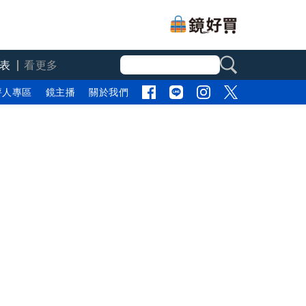
表
看更多
評人專區
鏡主播
關於我們