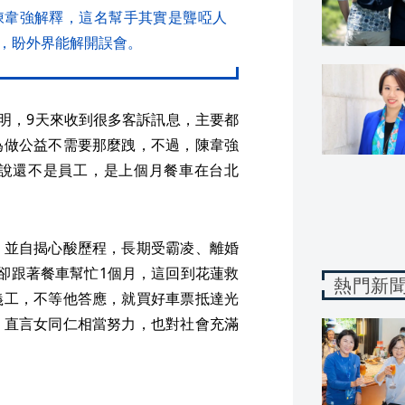
陳韋強解釋，這名幫手其實是聾啞人
，盼外界能解開誤會。
明，9天來收到很多客訴訊息，主要都
為做公益不需要那麼跩，不過，陳韋強
說還不是員工，是上個月餐車在台北
，並自揭心酸歷程，長期受霸凌、離婚
卻跟著餐車幫忙1個月，這回到花蓮救
熱門新
義工，不等他答應，就買好車票抵達光
，直言女同仁相當努力，也對社會充滿