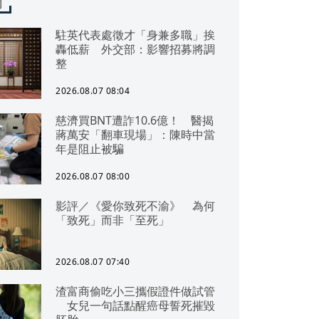
聞
駐英代表處徵才「身兼多職」挨
轟低薪 外交部：影響招募將調
整
2026.08.07 08:04
慈濟買BNT遭詐10.6億！ 醫揭
蔣萬安「翻車現場」：陳時中當
年是阻止被騙
2026.08.07 08:00
影評／《愛你致死不渝》 為何
「致死」而非「至死」
2026.08.07 07:40
渣富商偷吃小三攜假證件做試管
女兒一句話點醒癌母誓死摧毀