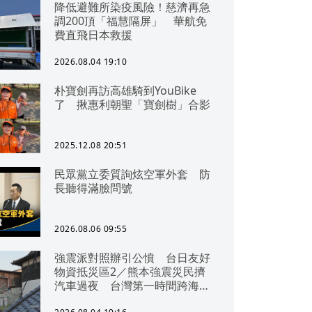
降低避難所染疫風險！慈濟再急
調200頂「福慧隔屏」 華航免
費直飛日本救援
2026.08.04 19:10
朴寶劍再訪高雄騎到YouBike
了 揪惠利朝聖「寶劍樹」合影
2025.12.08 20:51
民眾黨立委質詢炫空軍外套 防
長聽得滿臉問號
2026.08.06 09:55
強震派對照辦引公憤 台日友好
物資抵災區2／熊本強震災民擠
汽車過夜 台灣第一時間跨海急
援