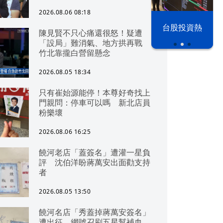
2026.08.06 08:18
漢光42演習
台股投資熱
陳見賢不只心痛還很怒！疑遭
「設局」難消氣、地方拱再戰
竹北靠攏白營留懸念
2026.08.05 18:34
只有崔始源能停！本尊好奇找上
門親問：停車可以嗎 新北店員
粉樂壞
2026.08.06 16:25
饒河老店「蓋簽名」遭灌一星負
評 沈伯洋盼蔣萬安出面勸支持
者
2026.08.05 13:50
饒河名店「秀蓋掉蔣萬安簽名」
遭出征 網號召刷五星幫補血