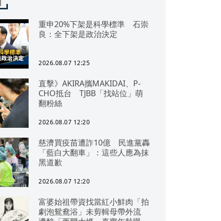
聞
重申20%下架是科學標準 石崇
良：全下架是政治決定
2026.08.07 12:25
直擊》AKIRA攜MAKIDAI、P-
CHO抵台 TJBB「找站位」萌
翻粉絲
2026.08.07 12:20
慈濟買疫苗遭詐10億 民進黨轟
「藍白大翻車」：這些人應為抹
黑道歉
2026.08.07 12:20
富婆始祖帶資找當紅小鮮肉「拍
劇泡鴛鴦浴」未剪輯母帶外流