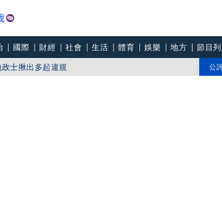
治
國際
財經
社會
生活
體育
娛樂
地方
節目列
地政士揪出多起違規
」 外觀神似鄭麗文
公
商奇蹟！昔「連播17小時」 粉絲不捨：後期一直覺得不