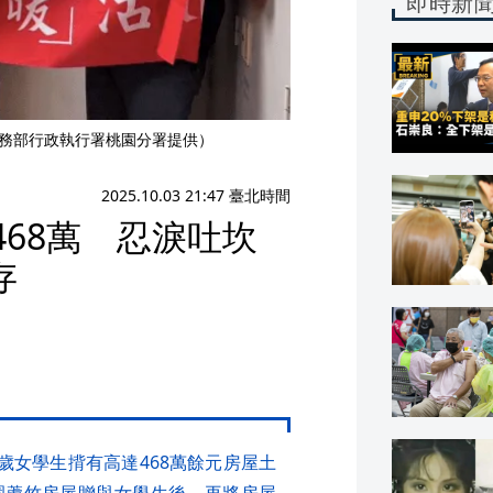
即時新
法務部行政執行署桃園分署提供）
2025.10.03 21:47 臺北時間
468萬 忍淚吐坎
存
歲女學生揹有高達468萬餘元房屋土
園蘆竹房屋贈與女學生後，再將房屋