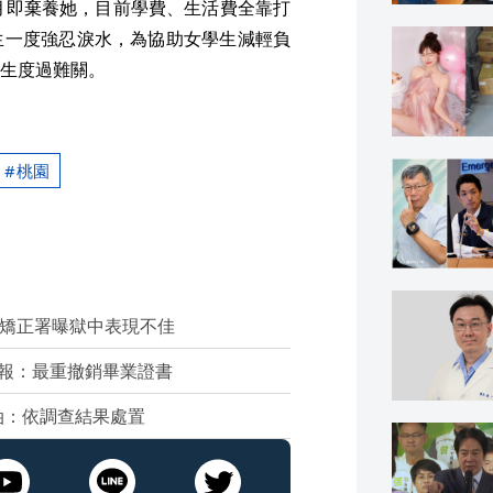
月即棄養她，目前學費、生活費全靠打
生一度強忍淚水，為協助女學生減輕負
生度過難關。
桃園
 矯正署曝獄中表現不佳
報：最重撤銷畢業證書
油：依調查結果處置