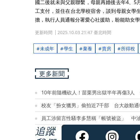
國二後就未與父親聯繫，母親再婚後去年4、5
工支付，並住在台北學校宿舍，談到母親女學
擔，執行人員通報分署愛心社援助，盼能助女學
更新時間
2025.10.03 21:47 臺北時間
未成年
學生
棄養
賣房
所得稅
更多新聞
10年前隨機砍人！苗栗男出獄半年再傷3人
校友「扮女獵男」偷拍近7千部 台大啟動通
員工涉留言性騷李多慧稱「帳號被盜」 中
追蹤