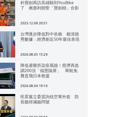
朴寶劍再訪高雄騎到YouBike
了 揪惠利朝聖「寶劍樹」合影
2025.12.08 20:51
台灣逐步降低對中依賴 賴清德
秀數據：經濟創近50年最佳表現
2026.08.05 15:29
降低避難所染疫風險！慈濟再急
調200頂「福慧隔屏」 華航免
費直飛日本救援
2026.08.04 19:10
民眾黨立委質詢炫空軍外套 防
長聽得滿臉問號