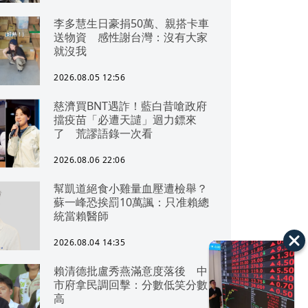
李多慧生日豪捐50萬、親搭卡車
送物資 感性謝台灣：沒有大家
就沒我
2026.08.05 12:56
慈濟買BNT遇詐！藍白昔嗆政府
擋疫苗「必遭天譴」迴力鏢來
了 荒謬語錄一次看
2026.08.06 22:06
幫凱道絕食小雞量血壓遭檢舉？
蘇一峰恐挨罰10萬諷：只准賴總
統當賴醫師
2026.08.04 14:35
賴清德批盧秀燕滿意度落後 中
市府拿民調回擊：分數低笑分數
高