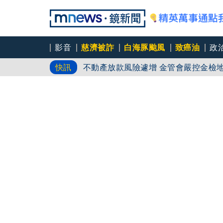
影音
慈濟被詐
白海豚颱風
致癌油
政
不動產放款風險遽增 金管會嚴控金檢
快訊
國民黨不讓了！推AI發言人「鄭小文
46歲肥大叔過世...曾創年收破億電
對勁