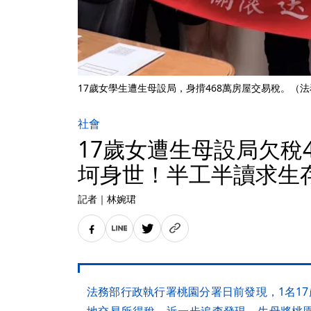
17歲女學生遭生母設局，身揹468萬房屋交易稅。（
社會
17歲女遭生母設局欠稅
坷身世！半工半讀求生
記者
｜
林婉珺
法務部行政執行署桃園分署日前發現，1名17
地交易所得稅，近一步追查發現，生母將桃