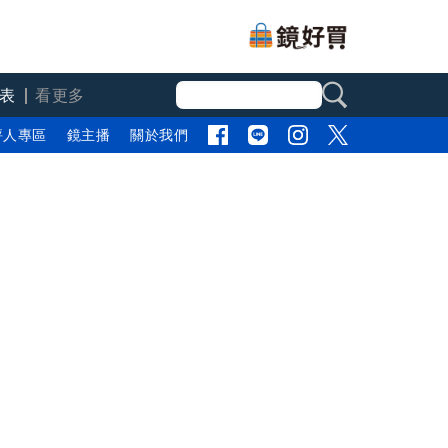
表
看更多
評人專區
鏡主播
關於我們